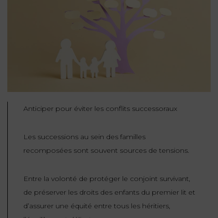
NOUS
DU
CONSOMMATION
CONNAÎTRE
TRAVAIL
AGN
AVOCATS
EQUIPE
Nos
DROIT
agences
RESPONSABILITÉ
SERVICE
DIRIGEANTE
DES
& ASSURANCE
FRANCO-
AFFAIRES
REJOIGNEZ-
TURC
Prendre
NOUS
IMMOBILIER
RESPONSABILITÉ
RDV
START-
& ASSURANCE
UPS
CONTRATS &
Anticiper pour éviter les conflits successoraux
CONSOMMATION
RGPD
FISCALITÉ
09
Les successions au sein des familles
72
/
34
DROIT
recomposées sont souvent sources de tensions.
DONNÉES
24
IMMOBILIER
ADMINISTRATIF
72
PERSONNELLES
DROIT
Entre la volonté de protéger le conjoint survivant,
SUCCESSION
DROIT
DU
de préserver les droits des enfants du premier lit et
ER EN LIGNE
DU
TRAVAIL
d’assurer une équité entre tous les héritiers,
CALCULER
NUMÉRIQUE
VOS