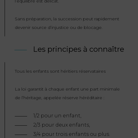
l’équilibre est délicat.
ET
DROITS
DROIT
PROPRIÉTÉ
ADMINISTRATIF
Sans préparation, la succession peut rapidement
INTELLECTUELLE
INDEMNITÉ DE
LICENCIEMENT
devenir source d’injustice ou de blocage.
DISTRIBUTION
ENTREPRISES
Les principes à connaître
PENSION
EN
ALIMENTAIRE
DIFFICULTÉ
Tous les enfants sont héritiers réservataires
PERSONNES
PRESTATION
COMPENSATOIRE
PUBLIQUES
La loi garantit à chaque enfant une part minimale
AGN
de l’héritage, appelée réserve héréditaire :
PRÉJUDICE
HAUSSMANN
CORPOREL
1/2 pour un enfant,
DROIT
2/3 pour deux enfants,
DU
3/4 pour trois enfants ou plus.
TOURISME