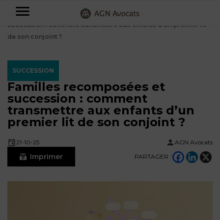
AGN
Accueil
⟶
Blog
⟶
Succession
⟶
Familles recomposées et
succession : comment transmettre aux enfants d’un premier lit
Avocats
de son conjoint ?
-
Particuliers
SUCCESSION
Familles recomposées et
Entreprises
succession : comment
NOS
transmettre aux enfants d’un
DOMAINES
premier lit de son conjoint ?
DE
Plus
COMPÉTENCE
d’offres
NOS
21-10-25
AGN Avocats
DOMAINES
AFFAIRES
DE
Imprimer
PARTAGER :
FAMILIALES
COMPÉTENCE
À
AGN
CRÉATION
propos
FISCALITÉ
LEGAL
D’ENTREPRISES
PARTNERS
Blog
DROIT
DUBAÏ
CONTRATS &