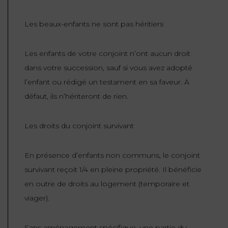
FONCTION
Les beaux-enfants ne sont pas héritiers
PUBLIQUE
PRÉJUDICE
Les enfants de votre conjoint n’ont aucun droit
CORPOREL
dans votre succession, sauf si vous avez adopté
l’enfant ou rédigé un testament en sa faveur. À
DROIT
défaut, ils n’hériteront de rien.
DES
ÉTRANGERS
Les droits du conjoint survivant
ET
DE
L’IMMIGRATION
En présence d’enfants non communs, le conjoint
survivant reçoit 1/4 en pleine propriété. Il bénéficie
DROIT
en outre de droits au logement (temporaire et
DE
viager).
L’URBANISME
Sans aménagement spécifique, une partie du