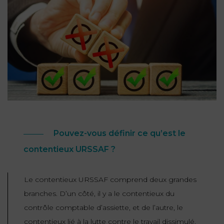
NOUS
DU
CONSOMMATION
CONNAÎTRE
TRAVAIL
AGN
AVOCATS
EQUIPE
Nos
DROIT
agences
RESPONSABILITÉ
SERVICE
DIRIGEANTE
DES
& ASSURANCE
FRANCO-
AFFAIRES
REJOIGNEZ-
TURC
Prendre
NOUS
IMMOBILIER
RESPONSABILITÉ
RDV
START-
& ASSURANCE
UPS
CONTRATS &
CONSOMMATION
RGPD
FISCALITÉ
Pouvez-vous définir ce qu’est le
09
72
/
34
contentieux URSSAF ?
DROIT
DONNÉES
24
IMMOBILIER
ADMINISTRATIF
72
PERSONNELLES
Le contentieux URSSAF comprend deux grandes
DROIT
SUCCESSION
DROIT
branches. D’un côté, il y a le contentieux du
DU
ER EN LIGNE
DU
TRAVAIL
contrôle comptable d’assiette, et de l’autre, le
CALCULER
NUMÉRIQUE
contentieux lié à la lutte contre le travail dissimulé.
VOS