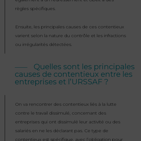
règles spécifiques.
FONCTION
PUBLIQUE
Ensuite, les principales causes de ces contentieux
PRÉJUDICE
varient selon la nature du contrôle et les infractions
CORPOREL
ou irrégularités détectées.
DROIT
DES
Quelles sont les principales
ÉTRANGERS
causes de contentieux entre les
ET
entreprises et l’URSSAF ?
DE
L’IMMIGRATION
On va rencontrer des contentieux liés à la lutte
DROIT
contre le travail dissimulé, concernant des
DE
entreprises qui ont dissimulé leur activité ou des
L’URBANISME
salariés en ne les déclarant pas. Ce type de
contentieux est spécifique, avec l’obligation pour