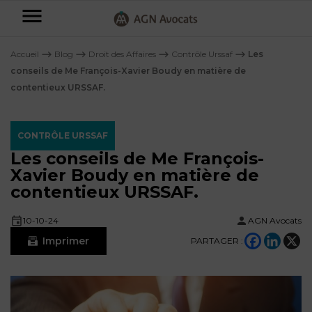
AGN
Avocats
Accueil
⟶
Blog
⟶
Droit des Affaires
⟶
Contrôle Urssaf
⟶
Les
-
conseils de Me François-Xavier Boudy en matière de
contentieux URSSAF.
Particuliers
Entreprises
CONTRÔLE URSSAF
NOS
Les conseils de Me François-
DOMAINES
Xavier Boudy en matière de
DE
Plus
contentieux URSSAF.
COMPÉTENCE
d’offres
NOS
DOMAINES
AFFAIRES
DE
10-10-24
AGN Avocats
FAMILIALES
COMPÉTENCE
Imprimer
À
PARTAGER :
AGN
CRÉATION
propos
FISCALITÉ
LEGAL
D’ENTREPRISES
PARTNERS
Blog
DROIT
DUBAÏ
CONTRATS &