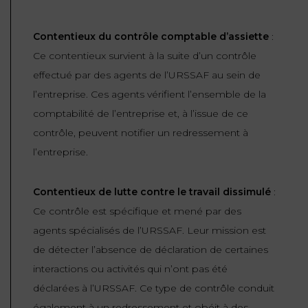
ET
DROITS
DROIT
PROPRIÉTÉ
ADMINISTRATIF
Contentieux du contrôle comptable d’assiette
:
INTELLECTUELLE
INDEMNITÉ DE
Ce contentieux survient à la suite d’un contrôle
LICENCIEMENT
DISTRIBUTION
effectué par des agents de l’URSSAF au sein de
l’entreprise. Ces agents vérifient l’ensemble de la
ENTREPRISES
PENSION
comptabilité de l’entreprise et, à l’issue de ce
EN
ALIMENTAIRE
contrôle, peuvent notifier un redressement à
DIFFICULTÉ
l’entreprise.
PERSONNES
PRESTATION
COMPENSATOIRE
PUBLIQUES
Contentieux de lutte contre le travail dissimulé
:
Ce contrôle est spécifique et mené par des
AGN
PRÉJUDICE
agents spécialisés de l’URSSAF. Leur mission est
HAUSSMANN
CORPOREL
de détecter l’absence de déclaration de certaines
DROIT
interactions ou activités qui n’ont pas été
DU
déclarées à l’URSSAF. Ce type de contrôle conduit
TOURISME
également à un redressement et obéit à des