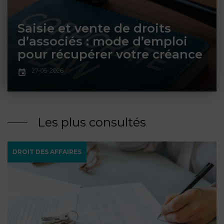
ET
DROITS
DROIT
PROPRIÉTÉ
ADMINISTRATIF
Saisie et vente de droits
INTELLECTUELLE
INDEMNITÉ DE
d’associés : mode d’emploi
LICENCIEMENT
pour récupérer votre créance
DISTRIBUTION
27-05-2026
ENTREPRISES
PENSION
EN
ALIMENTAIRE
DIFFICULTÉ
Les plus consultés
PERSONNES
PRESTATION
COMPENSATOIRE
PUBLIQUES
DROIT DES AFFAIRES
AGN
PRÉJUDICE
HAUSSMANN
CORPOREL
DROIT
DU
TOURISME