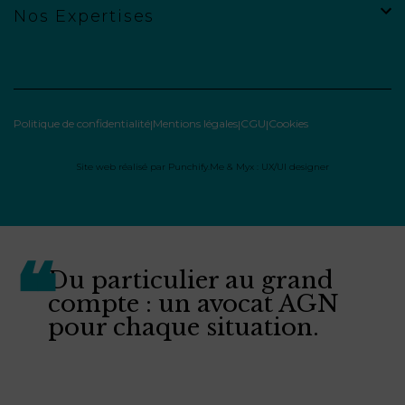
Nos Expertises
Politique de confidentialité
Mentions légales
CGU
Cookies
Site web réalisé par
Punchify.Me
&
Myx : UX/UI designer
Du particulier au grand
compte : un avocat AGN
pour chaque situation.