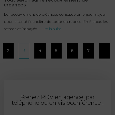
Tout savoir sur le recouvrement de
créances
Le recouvrement de créances constitue un enjeu majeur
pour la santé financière de toute entreprise. En France, les
retards et impayés ...
Lire la suite
Pagination
2
3
4
5
6
7
…
des
publications
Prenez RDV en agence, par
téléphone ou en visioconférence :