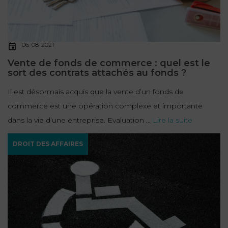
FONCTION
PUBLIQUE
06-08-2021
PRÉJUDICE
Vente de fonds de commerce : quel est le
CORPOREL
sort des contrats attachés au fonds ?
DROIT
Il est désormais acquis que la vente d’un fonds de
DES
commerce est une opération complexe et importante
ÉTRANGERS
dans la vie d’une entreprise. Evaluation ...
Lire la suite
ET
DE
DROIT DES AFFAIRES
L’IMMIGRATION
DROIT
DE
L’URBANISME