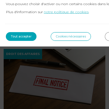
Vous pouvez choisir d'activer ou non certains cookies dans l
16-12-2025
Plus d'information sur
notre politique de cookies
.
L’injonction de payer
L’injonction de payer constitue l’une des procédures les
plus utilisées en France pour recouvrer rapidement une
Tout accepter
Cookies nécessaires
créance impayée. ...
Lire la suite
DROIT DES AFFAIRES