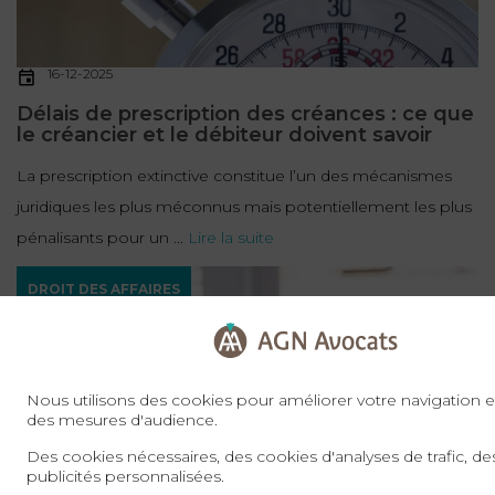
16-12-2025
Délais de prescription des créances : ce que
le créancier et le débiteur doivent savoir
La prescription extinctive constitue l’un des mécanismes
juridiques les plus méconnus mais potentiellement les plus
pénalisants pour un ...
Lire la suite
DROIT DES AFFAIRES
Nous utilisons des cookies pour améliorer votre navigation et
des mesures d'audience.
Des cookies nécessaires, des cookies d'analyses de trafic, d
publicités personnalisées.