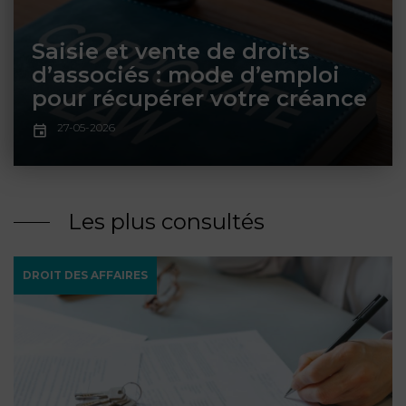
ET
DROITS
DROIT
PROPRIÉTÉ
ADMINISTRATIF
Saisie et vente de droits
INTELLECTUELLE
INDEMNITÉ DE
d’associés : mode d’emploi
LICENCIEMENT
pour récupérer votre créance
DISTRIBUTION
27-05-2026
ENTREPRISES
PENSION
EN
ALIMENTAIRE
DIFFICULTÉ
Les plus consultés
PERSONNES
PRESTATION
COMPENSATOIRE
PUBLIQUES
DROIT DES AFFAIRES
AGN
PRÉJUDICE
HAUSSMANN
CORPOREL
DROIT
DU
TOURISME