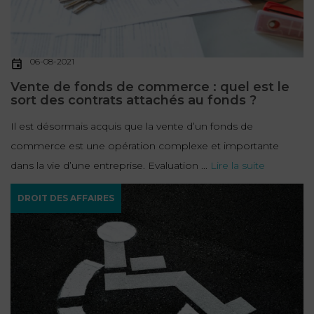
FONCTION
PUBLIQUE
06-08-2021
PRÉJUDICE
Vente de fonds de commerce : quel est le
CORPOREL
sort des contrats attachés au fonds ?
DROIT
Il est désormais acquis que la vente d’un fonds de
DES
commerce est une opération complexe et importante
ÉTRANGERS
dans la vie d’une entreprise. Evaluation ...
Lire la suite
ET
DE
DROIT DES AFFAIRES
L’IMMIGRATION
DROIT
DE
L’URBANISME