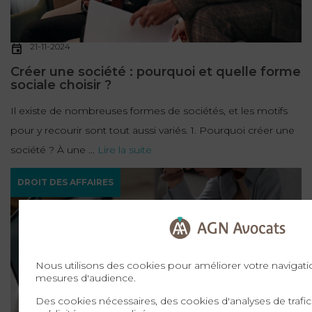
21-11-2024
Créer une société : pourquoi et quelle forme
sociale choisir ?
Il existe de nombreuses formes de sociétés, et les motifs
pour y recourir sont tout aussi variés. 1. Pourquoi créer une
société ? À une ...
Lire la suite
DROIT DES AFFAIRES
Nous utilisons des cookies pour améliorer votre navigatio
mesures d'audience.
Des cookies nécessaires, des cookies d'analyses de trafi