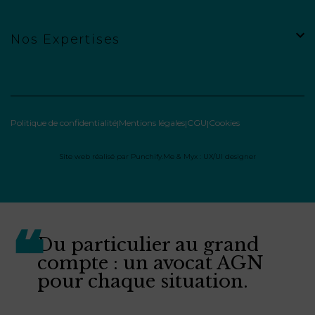
Nos Expertises
Politique de confidentialité
Mentions légales
CGU
Cookies
Site web réalisé par
Punchify.Me
&
Myx : UX/UI designer
Du particulier au grand
compte : un avocat AGN
pour chaque situation.