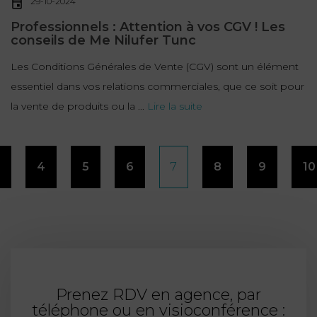
29-10-2024
Professionnels : Attention à vos CGV ! Les
conseils de Me Nilufer Tunc
Les Conditions Générales de Vente (CGV) sont un élément
essentiel dans vos relations commerciales, que ce soit pour
la vente de produits ou la ...
Lire la suite
Pagination
4
5
6
7
8
9
10
des
publications
Prenez RDV en agence, par
téléphone ou en visioconférence :