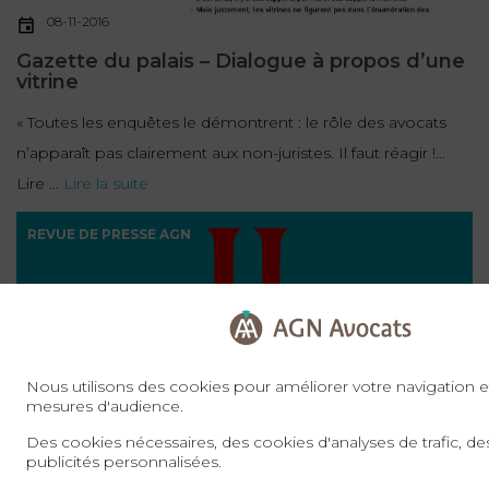
08-11-2016
Gazette du palais – Dialogue à propos d’une
vitrine
« Toutes les enquêtes le démontrent : le rôle des avocats
n’apparaît pas clairement aux non-juristes. Il faut réagir !…
Lire ...
Lire la suite
REVUE DE PRESSE AGN
Nous utilisons des cookies pour améliorer votre navigation et
mesures d'audience.
Des cookies nécessaires, des cookies d'analyses de trafic, d
publicités personnalisées.
03-11-2016