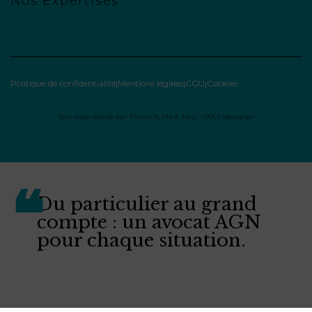
Nos Expertises
Politique de confidentialité
Mentions légales
CGU
Cookies
Site web réalisé par
Punchify.Me
&
Myx : UX/UI designer
Du particulier au grand
compte : un avocat AGN
pour chaque situation.