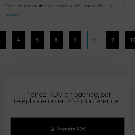
L’avocat, partenaire économique de l’entreprise Lire ...
Lire
la suite
Pagination
…
4
5
6
7
8
9
1
des
publications
Prenez RDV en agence, par
téléphone ou en visioconférence :
Prendre RDV