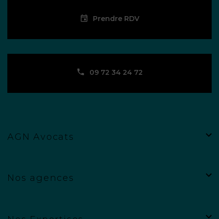
Prendre RDV
09 72 34 24 72
AGN Avocats
Nos agences