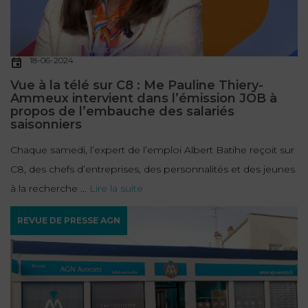
FONCTION
PUBLIQUE
18-06-2024
PRÉJUDICE
Vue à la télé sur C8 : Me Pauline Thiery-
CORPOREL
Ammeux intervient dans l’émission JOB à
propos de l’embauche des salariés
DROIT
saisonniers
DES
Chaque samedi, l’expert de l’emploi Albert Batihe reçoit sur
ÉTRANGERS
C8, des chefs d’entreprises, des personnalités et des jeunes
ET
à la recherche ...
Lire la suite
DE
L’IMMIGRATION
REVUE DE PRESSE AGN
DROIT
DE
L’URBANISME