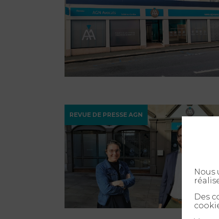
REVUE DE PRESSE AGN
Nous u
réalis
Des co
cookie