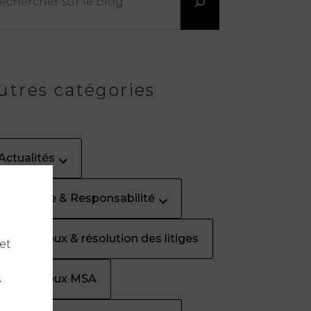
utres catégories
Actualités
Assurance & Responsabilité
Contentieux & résolution des litiges
et
Contentieux MSA
s