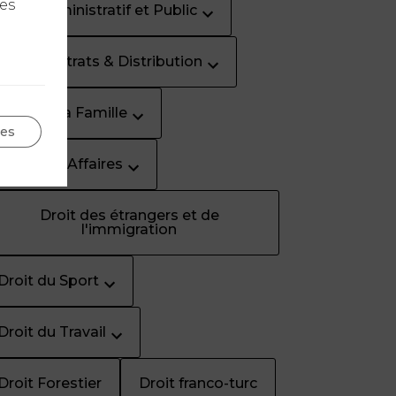
les
Droit Administratif et Public
Droit Contrats & Distribution
Droit de la Famille
ges
Droit des Affaires
Droit des étrangers et de
l'immigration
Droit du Sport
Droit du Travail
Droit Forestier
Droit franco-turc