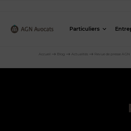
Particuliers
Entre
AGN
Avocats
Accueil
⟶
Blog
⟶
Actualités
⟶
Revue de presse AGN
-