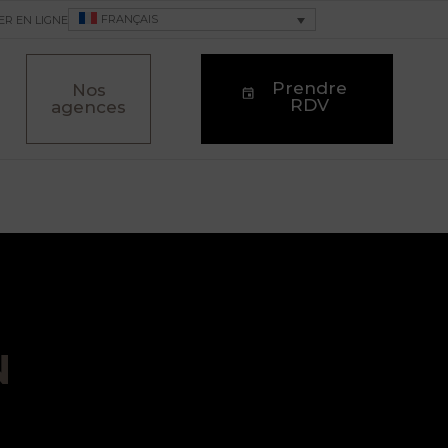
FRANÇAIS
ER EN LIGNE
Prendre
Nos
RDV
agences
N