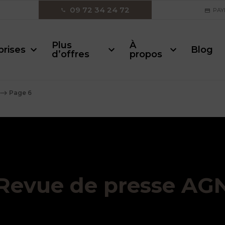
09 72 34 24 72
PAY
Plus
À
prises
Blog
d’offres
propos
⟶
Page 6
Revue de presse AG