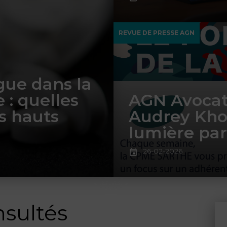
REVUE DE PRESSE AGN
gue dans la
 : quelles
AGN Avocats
s hauts
Audrey Kho
lumière par
26-02-2026
nsultés