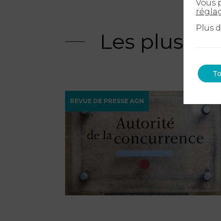
Vous p
régla
Plus 
Les plus ré
To
REVUE DE PRESSE AGN