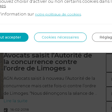
ouvez choisir d'activer ou non certains cookies dans 
ges
.
d'information sur
.
notre politique de cookies
cents
ut accepter
Cookies nécessaires
Régla
19-02-2018
Le monde du droit – « AGN
Avocats saisit l’Autorité de
la concurrence contre
l’ordre de Limoges »
AGN Avocats saisit à nouveau l’Autorité de la
concurrence mais cette fois-ci contre l’ordre
de Limoges. “Nous dénonçons la séance de ...
Lire la suite
16-02-2018