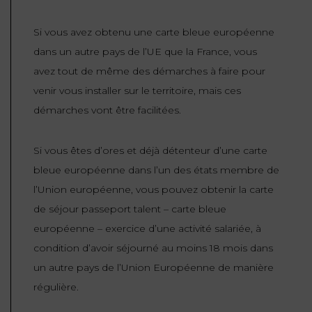
FONCTION
Si vous avez obtenu une carte bleue européenne
PUBLIQUE
dans un autre pays de l’UE que la France, vous
PRÉJUDICE
avez tout de même des démarches à faire pour
CORPOREL
venir vous installer sur le territoire, mais ces
démarches vont être facilitées.
DROIT
DES
Si vous êtes d’ores et déjà détenteur d’une carte
ÉTRANGERS
bleue européenne dans l’un des états membre de
ET
l’Union européenne, vous pouvez obtenir la carte
DE
de séjour passeport talent – carte bleue
L’IMMIGRATION
européenne – exercice d’une activité salariée, à
DROIT
condition d’avoir séjourné au moins 18 mois dans
DE
un autre pays de l’Union Européenne de manière
L’URBANISME
régulière.