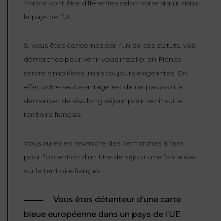
France vont être différentes selon votre statut dans
ET
DROITS
DROIT
le pays de l’UE.
PROPRIÉTÉ
ADMINISTRATIF
INTELLECTUELLE
INDEMNITÉ DE
LICENCIEMENT
Si vous êtes concernés par l’un de ces statuts, vos
DISTRIBUTION
démarches pour venir vous installer en France
seront simplifiées, mais toujours exigeantes. En
ENTREPRISES
PENSION
effet, votre seul avantage est de ne pas avoir à
EN
ALIMENTAIRE
DIFFICULTÉ
demander de visa long séjour pour venir sur le
territoire français.
PERSONNES
PRESTATION
COMPENSATOIRE
PUBLIQUES
Vous aurez en revanche des démarches à faire
AGN
pour l’obtention d’un titre de séjour une fois arrivé
PRÉJUDICE
HAUSSMANN
sur le territoire français.
CORPOREL
DROIT
Vous êtes détenteur d’une carte
DU
bleue européenne dans un pays de l’UE
TOURISME