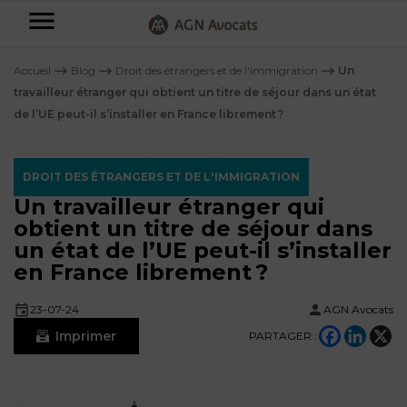
AGN
Avocats
Accueil
⟶
Blog
⟶
Droit des étrangers et de l'immigration
⟶
Un
-
travailleur étranger qui obtient un titre de séjour dans un état
de l’UE peut-il s’installer en France librement ?
Particuliers
Entreprises
DROIT DES ÉTRANGERS ET DE L'IMMIGRATION
NOS
Un travailleur étranger qui
DOMAINES
obtient un titre de séjour dans
DE
Plus
un état de l’UE peut-il s’installer
COMPÉTENCE
d’offres
NOS
en France librement ?
DOMAINES
AFFAIRES
DE
FAMILIALES
COMPÉTENCE
23-07-24
AGN Avocats
À
AGN
CRÉATION
Imprimer
propos
PARTAGER :
FISCALITÉ
LEGAL
D’ENTREPRISES
PARTNERS
Blog
DROIT
DUBAÏ
CONTRATS &