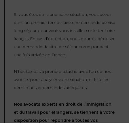
Si vous êtes dans une autre situation, vous devez
dans un premier temps faire une demande de visa
long séjour pour venir vous installer sur le territoire
français. En cas d’obtention, vous pourrez déposer
une demande de titre de séjour correspondant
une fois arrivée en France.
N’hésitez pas à prendre attache avec l’un de nos
avocats pour analyser votre situation, et faire les
démarches et demandes adéquates.
Nos avocats experts en droit de l’immigration
et du travail pour étrangers, se tiennent à votre
disposition pour répondre à toutes vos
questions et vous conseiller. Nos entretiens