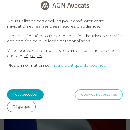
peuvent se tenir en présentiel ou en visio-
conférence. Vous pouvez prendre rendez-vous
Nous utilisons des cookies pour améliorer votre
directement en ligne sur
www.agn-avocats.fr
.
navigation et réaliser des mesures d'audience.
Des cookies nécessaires, des cookies d'analyses de trafic,
AGN AVOCATS – Immigration et travailleurs
des cookies de publicités personnalisées.
étrangers
Vous pouvez choisir d'activer ou non certains cookies
dans les
réglages
.
contact@agn-avocats.fr
09 72 34 24 72
Plus d'information sur
notre politique de cookies
.
Sur le même sujet
Tout accepter
Cookies nécessaires
DROIT DES ÉTRANGERS ET DE L'IMMIGRATION
Réglages