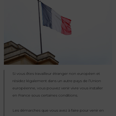
NOUS
DU
CONSOMMATION
CONNAÎTRE
TRAVAIL
AGN
AVOCATS
EQUIPE
Nos
DROIT
agences
RESPONSABILITÉ
SERVICE
DIRIGEANTE
DES
& ASSURANCE
FRANCO-
AFFAIRES
REJOIGNEZ-
TURC
Prendre
NOUS
IMMOBILIER
RESPONSABILITÉ
RDV
START-
& ASSURANCE
UPS
CONTRATS &
CONSOMMATION
RGPD
FISCALITÉ
09
72
/
Si vous êtes travailleur étranger non européen et
34
DROIT
DONNÉES
24
IMMOBILIER
résidez légalement dans un autre pays de l’Union
ADMINISTRATIF
72
PERSONNELLES
européenne, vous pouvez venir vivre vous installer
DROIT
en France sous certaines conditions.
SUCCESSION
DROIT
DU
ER EN LIGNE
DU
TRAVAIL
Les démarches que vous avez à faire pour venir en
CALCULER
NUMÉRIQUE
VOS