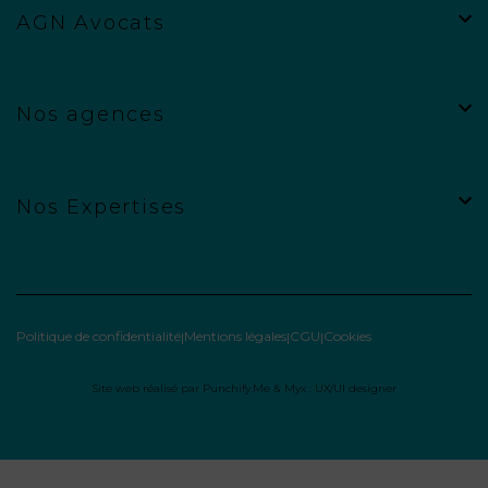
AGN Avocats
Nos agences
Nos Expertises
Politique de confidentialité
Mentions légales
CGU
Cookies
Site web réalisé par
Punchify.Me
&
Myx : UX/UI designer