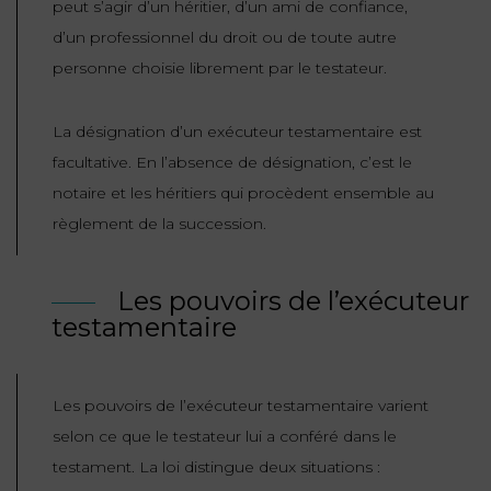
peut s’agir d’un héritier, d’un ami de confiance,
FONCTION
d’un professionnel du droit ou de toute autre
PUBLIQUE
personne choisie librement par le testateur.
PRÉJUDICE
La désignation d’un exécuteur testamentaire est
CORPOREL
facultative. En l’absence de désignation, c’est le
DROIT
notaire et les héritiers qui procèdent ensemble au
DES
règlement de la succession.
ÉTRANGERS
ET
Les pouvoirs de l’exécuteur
DE
testamentaire
L’IMMIGRATION
DROIT
Les pouvoirs de l’exécuteur testamentaire varient
DE
selon ce que le testateur lui a conféré dans le
L’URBANISME
testament. La loi distingue deux situations :