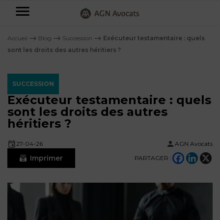
AGN
Avocats
Accueil
⟶
Blog
⟶
Succession
⟶
Exécuteur testamentaire : quels
-
sont les droits des autres héritiers ?
Particuliers
SUCCESSION
Entreprises
Exécuteur testamentaire : quels
NOS
sont les droits des autres
DOMAINES
héritiers ?
DE
Plus
COMPÉTENCE
d’offres
NOS
27-04-26
AGN Avocats
DOMAINES
AFFAIRES
DE
Imprimer
PARTAGER :
FAMILIALES
COMPÉTENCE
À
AGN
CRÉATION
propos
FISCALITÉ
LEGAL
D’ENTREPRISES
PARTNERS
Blog
DROIT
DUBAÏ
CONTRATS &