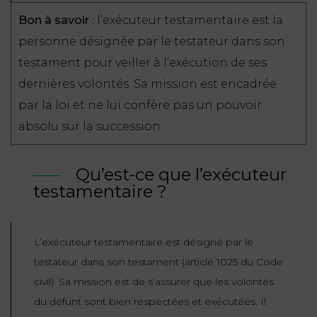
ET
DROITS
DROIT
Bon à savoir
: l’exécuteur testamentaire est la
PROPRIÉTÉ
ADMINISTRATIF
personne désignée par le testateur dans son
INTELLECTUELLE
INDEMNITÉ DE
testament pour veiller à l’exécution de ses
LICENCIEMENT
DISTRIBUTION
dernières volontés. Sa mission est encadrée
par la loi et ne lui confère pas un pouvoir
ENTREPRISES
PENSION
EN
ALIMENTAIRE
absolu sur la succession.
DIFFICULTÉ
Qu’est-ce que l’exécuteur
PERSONNES
PRESTATION
testamentaire ?
COMPENSATOIRE
PUBLIQUES
AGN
PRÉJUDICE
HAUSSMANN
L’exécuteur testamentaire est désigné par le
CORPOREL
testateur dans son testament (article 1025 du Code
DROIT
civil). Sa mission est de s’assurer que les volontés
DU
du défunt sont bien respectées et exécutées. Il
TOURISME