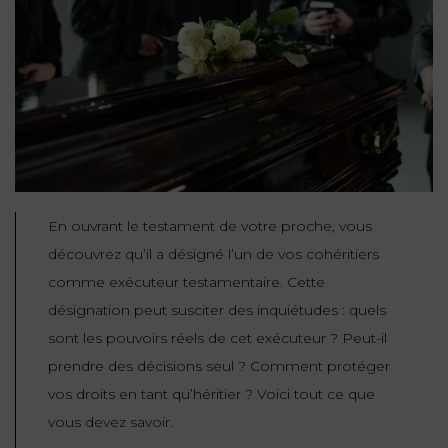
NOUS
DU
CONSOMMATION
CONNAÎTRE
TRAVAIL
AGN
AVOCATS
EQUIPE
Nos
DROIT
agences
RESPONSABILITÉ
SERVICE
DIRIGEANTE
DES
& ASSURANCE
FRANCO-
AFFAIRES
REJOIGNEZ-
TURC
Prendre
NOUS
IMMOBILIER
RESPONSABILITÉ
RDV
START-
& ASSURANCE
UPS
CONTRATS &
En ouvrant le testament de votre proche, vous
CONSOMMATION
découvrez qu’il a désigné l’un de vos cohéritiers
RGPD
FISCALITÉ
09
72
comme exécuteur testamentaire. Cette
/
34
DROIT
DONNÉES
24
désignation peut susciter des inquiétudes : quels
IMMOBILIER
ADMINISTRATIF
72
PERSONNELLES
sont les pouvoirs réels de cet exécuteur ? Peut-il
DROIT
prendre des décisions seul ? Comment protéger
SUCCESSION
DROIT
DU
vos droits en tant qu’héritier ? Voici tout ce que
ER EN LIGNE
DU
TRAVAIL
vous devez savoir.
CALCULER
NUMÉRIQUE
VOS