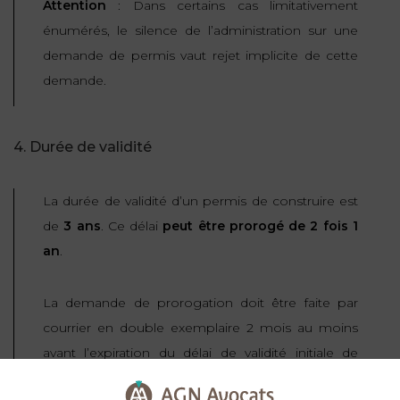
Attention
: Dans certains cas limitativement
énumérés, le silence de l’administration sur une
demande de permis vaut
rejet implicite
de cette
demande.
4. Durée de validité
La durée de validité d’un permis de construire est
de
3 ans
. Ce délai
peut être prorogé de 2 fois 1
an
.
La demande de prorogation doit être faite par
courrier en double exemplaire 2 mois au moins
avant l’expiration du délai de validité initiale de
votre permis de construire.