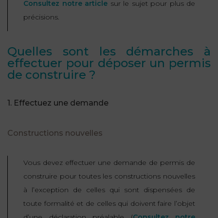
Consultez notre article
sur le sujet pour plus de
ET
DROITS
DROIT
précisions.
PROPRIÉTÉ
ADMINISTRATIF
INTELLECTUELLE
INDEMNITÉ DE
LICENCIEMENT
Quelles sont les démarches à
DISTRIBUTION
effectuer pour déposer un permis
de construire ?
ENTREPRISES
PENSION
EN
ALIMENTAIRE
DIFFICULTÉ
1. Effectuez une demande
PERSONNES
PRESTATION
COMPENSATOIRE
PUBLIQUES
Constructions nouvelles
AGN
Vous devez effectuer une demande de permis de
PRÉJUDICE
HAUSSMANN
CORPOREL
construire pour toutes les constructions nouvelles
DROIT
à l’exception de celles qui sont dispensées de
DU
toute formalité et de celles qui doivent faire l’objet
TOURISME
d’une déclaration préalable (
Consultez notre