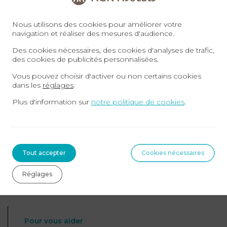
Ce courrier doit être adressé par lettre
Nous utilisons des cookies pour améliorer votre
recommandée avec avis de réception ou déposé
navigation et réaliser des mesures d'audience.
en mairie.
Des cookies nécessaires, des cookies d'analyses de trafic,
des cookies de publicités personnalisées.
La mairie dispose de 2 mois pour rendre sa
Vous pouvez choisir d'activer ou non certains cookies
dans les
réglages
.
réponse. Si la mairie n’a pas répondu dans un délai
Plus d'information sur
notre politique de cookies
.
de 2 mois, votre demande de prorogation est
acceptée.
Pour simplifier
Tout accepter
Cookies nécessaires
Réglages
À télécharger
ici
Pour vous aider