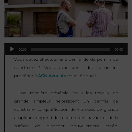
NOUS
DU
CONSOMMATION
CONNAÎTRE
TRAVAIL
AGN
AVOCATS
EQUIPE
Nos
DROIT
agences
RESPONSABILITÉ
SERVICE
DIRIGEANTE
DES
& ASSURANCE
FRANCO-
AFFAIRES
REJOIGNEZ-
TURC
Lecteur
Prendre
NOUS
IMMOBILIER
00:00
00:00
RESPONSABILITÉ
RDV
START-
audio
Vous devez effectuer une demande de permis de
& ASSURANCE
UPS
CONTRATS &
construire ? Vous vous demandez comment
CONSOMMATION
RGPD
FISCALITÉ
procéder ?
AGN Avocats
vous répond !
09
72
/
34
DROIT
DONNÉES
24
IMMOBILIER
D’une manière générale, tous les travaux de
ADMINISTRATIF
72
PERSONNELLES
grande ampleur nécessitent un permis de
DROIT
construire. La qualification de « travaux de grande
SUCCESSION
DROIT
DU
ampleur » dépend de la nature des travaux et de la
ER EN LIGNE
DU
TRAVAIL
surface de plancher nouvellement créée.
CALCULER
NUMÉRIQUE
VOS