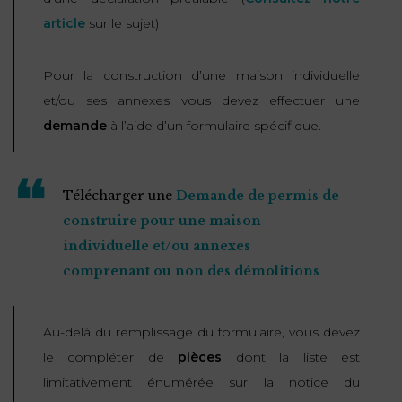
article
sur le sujet)
FONCTION
PUBLIQUE
Pour la construction d’une maison individuelle
PRÉJUDICE
et/ou ses annexes vous devez effectuer une
CORPOREL
demande
à l’aide d’un formulaire spécifique.
DROIT
DES
Télécharger une
Demande de permis de
ÉTRANGERS
construire pour une maison
ET
individuelle et/ou annexes
DE
comprenant ou non des démolitions
L’IMMIGRATION
DROIT
Au-delà du remplissage du formulaire, vous devez
DE
le compléter de
pièces
dont la liste est
L’URBANISME
limitativement énumérée sur la notice du