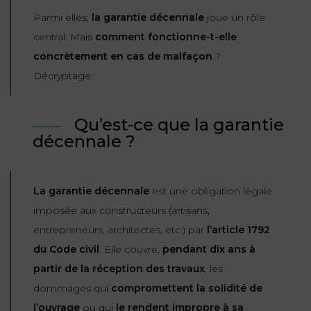
ET
DROITS
DROIT
Parmi elles,
la garantie décennale
joue un rôle
PROPRIÉTÉ
ADMINISTRATIF
central. Mais
comment fonctionne-t-elle
INTELLECTUELLE
INDEMNITÉ DE
concrètement en cas de malfaçon
?
LICENCIEMENT
DISTRIBUTION
Décryptage.
ENTREPRISES
PENSION
Qu’est-ce que la garantie
EN
ALIMENTAIRE
décennale ?
DIFFICULTÉ
PERSONNES
PRESTATION
COMPENSATOIRE
PUBLIQUES
La garantie décennale
est une obligation légale
imposée aux constructeurs (artisans,
AGN
entrepreneurs, architectes, etc.) par
l’article 1792
PRÉJUDICE
HAUSSMANN
CORPOREL
du Code civil
. Elle couvre,
pendant dix ans à
DROIT
partir de la réception des travaux
, les
DU
dommages qui
compromettent la solidité de
TOURISME
l’ouvrage
ou qui
le rendent impropre à sa