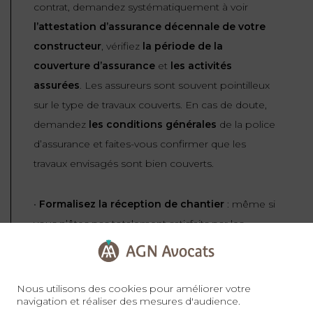
contrat, demandez systématiquement à voir
l’attestation d’assurance décennale de votre
constructeur
, vérifiez
la période de la
couverture d’assurance
et
les activités
assurées
. Les assureurs sont souvent pointilleux
sur le type de travaux couverts. En cas de doute,
demandez
les conditions générales
de la police
d’assurance et faites-vous confirmer que les
travaux envisagés sont bien couverts.
•
Formalisez la réception de chantier
: même si
vous n’êtes pas totalement satisfaits par les
travaux,
régularisez un procès-verbal de
réception avec réserves
le cas échéant. En effet,
ce n’est qu’à compter de la réception de
Nous utilisons des cookies pour améliorer votre
navigation et réaliser des mesures d'audience.
chantier que la garantie décennale commence