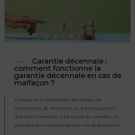
NOUS
DU
CONSOMMATION
CONNAÎTRE
TRAVAIL
AGN
AVOCATS
EQUIPE
Nos
DROIT
agences
RESPONSABILITÉ
SERVICE
DIRIGEANTE
DES
& ASSURANCE
FRANCO-
AFFAIRES
REJOIGNEZ-
TURC
Prendre
NOUS
IMMOBILIER
RESPONSABILITÉ
RDV
START-
Garantie décennale :
& ASSURANCE
UPS
comment fonctionne la
CONTRATS &
garantie décennale en cas de
CONSOMMATION
RGPD
FISCALITÉ
09
malfaçon ?
72
/
34
DROIT
DONNÉES
24
IMMOBILIER
ADMINISTRATIF
72
Lorsque vous entreprenez des travaux de
PERSONNELLES
construction, de rénovation ou d’aménagement
DROIT
SUCCESSION
DROIT
d’un bien immobilier, il est crucial de connaître les
DU
ER EN LIGNE
DU
TRAVAIL
garanties qui vous protègent en cas de problème.
CALCULER
NUMÉRIQUE
VOS