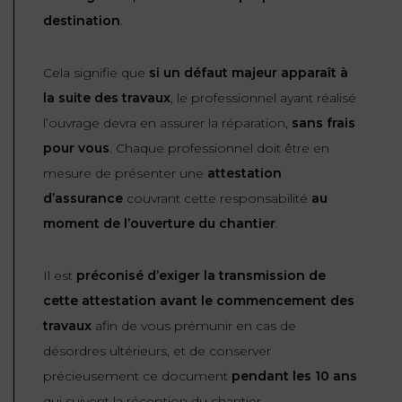
destination
.
FONCTION
PUBLIQUE
Cela signifie que
si un défaut majeur apparaît à
PRÉJUDICE
la suite des travaux
, le professionnel ayant réalisé
CORPOREL
l’ouvrage devra en assurer la réparation,
sans frais
pour vous
. Chaque professionnel doit être en
DROIT
mesure de présenter une
attestation
DES
d’assurance
couvrant cette responsabilité
au
ÉTRANGERS
moment de l’ouverture du chantier
.
ET
DE
L’IMMIGRATION
Il est
préconisé d’exiger la transmission de
cette attestation avant le commencement des
DROIT
travaux
afin de vous prémunir en cas de
DE
désordres ultérieurs, et de conserver
L’URBANISME
précieusement ce document
pendant les 10 ans
qui suivent la réception du chantier.