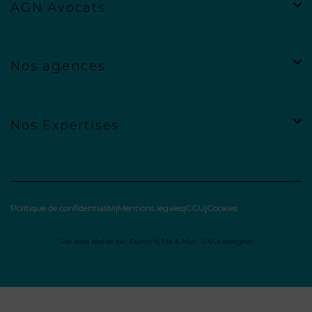
AGN Avocats
Nos agences
Nos Expertises
Politique de confidentialité
Mentions légales
CGU
Cookies
Site web réalisé par
Punchify.Me
&
Myx : UX/UI designer