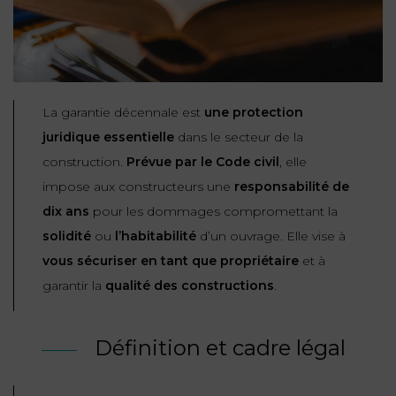
NOUS
DU
CONSOMMATION
CONNAÎTRE
TRAVAIL
AGN
AVOCATS
EQUIPE
Nos
DROIT
agences
RESPONSABILITÉ
SERVICE
DIRIGEANTE
DES
& ASSURANCE
FRANCO-
AFFAIRES
La garantie décennale est
une protection
REJOIGNEZ-
TURC
juridique essentielle
dans le secteur de la
Prendre
NOUS
IMMOBILIER
RESPONSABILITÉ
RDV
construction.
Prévue par le Code civil
, elle
START-
& ASSURANCE
impose aux constructeurs une
responsabilité de
UPS
CONTRATS &
dix ans
pour les dommages compromettant la
CONSOMMATION
RGPD
FISCALITÉ
solidité
ou
l’habitabilité
d’un ouvrage. Elle vise à
09
72
/
vous sécuriser en tant que propriétaire
et à
34
DROIT
DONNÉES
24
IMMOBILIER
garantir la
qualité des constructions
.
ADMINISTRATIF
72
PERSONNELLES
DROIT
SUCCESSION
DROIT
Définition et cadre légal
DU
ER EN LIGNE
DU
TRAVAIL
CALCULER
NUMÉRIQUE
VOS