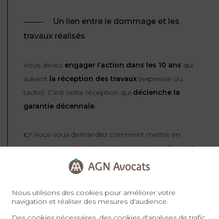
Un lien entre le dommage et les
travaux réalisés
.
Vous devez
engager l’action dans les 10 ans
qui
suivent
la réception des travaux
(expresse ou
tacite). C’est cette réception qui
déclenche la
garantie décennale
.
👉 Vous vous demandez comment mettre en
œuvre la garantie décennale en cas de malfaçon ?
Notre article pratique vous guide étape par
étape
.
Nous utilisons des cookies pour améliorer votre
navigation et réaliser des mesures d'audience.
Assurance décennale
Des cookies nécessaires, des cookies d'analyses de trafic,