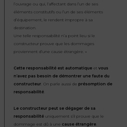
l’ouvrage ou qui, l’affectant dans l’un de ses
FONCTION
éléments constitutifs ou l’un de ses éléments
PUBLIQUE
d’équipement, le rendent impropre à sa
destination.
PRÉJUDICE
Une telle responsabilité n’a point lieu si le
CORPOREL
constructeur prouve que les dommages
DROIT
proviennent d’une cause étrangère.
»
DES
ÉTRANGERS
Cette responsabilité est automatique
et
vous
ET
n’avez pas besoin de démontrer une faute du
DE
constructeur
. On parle aussi de
présomption de
L’IMMIGRATION
responsabilité
.
DROIT
DE
Le constructeur peut se dégager de sa
L’URBANISME
responsabilité
uniquement s’il prouve que le
dommage est dû à une
cause étrangère
.