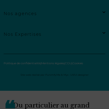
Nos agences
Nos Expertises
Politique de confidentialité
Mentions légales
CGU
Cookies
Site web réalisé par
Punchify.Me
&
Myx : UX/UI designer
Du particulier au grand