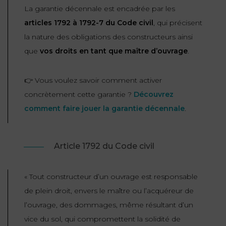
ET
La garantie décennale est encadrée par les
DROITS
DROIT
PROPRIÉTÉ
ADMINISTRATIF
articles 1792 à 1792-7 du Code civil
, qui précisent
INTELLECTUELLE
INDEMNITÉ DE
la nature des obligations des constructeurs ainsi
LICENCIEMENT
que
vos droits en tant que maître d’ouvrage
.
DISTRIBUTION
ENTREPRISES
PENSION
👉 Vous voulez savoir comment activer
EN
ALIMENTAIRE
concrètement cette garantie ?
Découvrez
DIFFICULTÉ
comment faire jouer la garantie décennale
.
PERSONNES
PRESTATION
COMPENSATOIRE
PUBLIQUES
Article 1792 du Code civil
AGN
PRÉJUDICE
HAUSSMANN
«
Tout constructeur d’un ouvrage est responsable
CORPOREL
de plein droit, envers le maître ou l’acquéreur de
DROIT
l’ouvrage, des dommages, même résultant d’un
DU
vice du sol, qui compromettent la solidité de
TOURISME