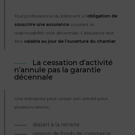
FONCTION
Tout professionnel du bâtiment a l’
obligation de
PUBLIQUE
souscrire une assurance
couvrant sa
PRÉJUDICE
responsabilité civile décennale. L’assurance doit
CORPOREL
être
valable au jour de l’ouverture du chantier
.
DROIT
DES
La cessation d’activité
ÉTRANGERS
n’annule pas la garantie
décennale
ET
DE
L’IMMIGRATION
Une entreprise peut cesser son activité pour
DROIT
plusieurs raisons :
DE
L’URBANISME
départ à la retraite ;
cession de fonds de commerce ;