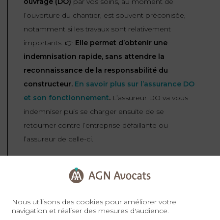
ouvrage (DO)
par vos soins, au moment de
l’ouverture du chantier, est souvent préconisée,
notamment si les travaux sont relativement
importants. 👉
Elle permet d’obtenir une
indemnisation rapide, sans attendre la
reconnaissance de la responsabilité du
constructeur.
En savoir plus sur l’assurance DO
et son fonctionnement
.
L’assureur DO va vous
indemniser puis se charger ensuite de se
retourner contre l’entreprise défaillante ou
l’assureur de celle-ci.
Cette assurance DO permet ainsi d’être
rapidement indemnisé
et de pallier l’absence
d’assurance RCD de l’entrepreneur, une mauvaise
Nous utilisons des cookies pour améliorer votre
ou insuffisante couverture d’assurance, ou encore
navigation et réaliser des mesures d'audience.