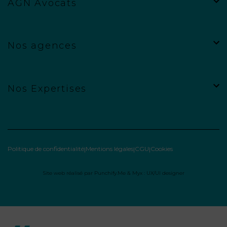
AGN Avocats
Nos agences
Nos Expertises
Politique de confidentialité
Mentions légales
CGU
Cookies
Site web réalisé par
Punchify.Me
&
Myx : UX/UI designer