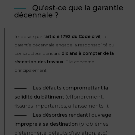
ET
DROITS
DROIT
Qu’est-ce que la garantie
PROPRIÉTÉ
ADMINISTRATIF
décennale ?
INTELLECTUELLE
INDEMNITÉ DE
LICENCIEMENT
DISTRIBUTION
Imposée par l’
article 1792 du Code civil
, la
garantie décennale engage la responsabilité du
ENTREPRISES
PENSION
EN
constructeur pendant
dix ans à compter de la
ALIMENTAIRE
DIFFICULTÉ
réception des travaux
. Elle concerne
principalement :
PERSONNES
PRESTATION
COMPENSATOIRE
PUBLIQUES
Les défauts compromettant la
AGN
solidité du bâtiment
(effondrement,
PRÉJUDICE
HAUSSMANN
fissures importantes, affaissements…).
CORPOREL
Les désordres rendant l’ouvrage
DROIT
DU
impropre à sa destination
(problèmes
TOURISME
d’étanchéité, défauts d’isolation, etc.).