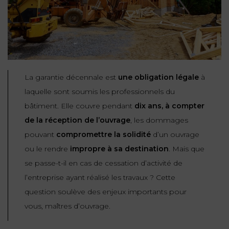
NOUS
DU
CONSOMMATION
CONNAÎTRE
TRAVAIL
AGN
AVOCATS
EQUIPE
Nos
DROIT
agences
RESPONSABILITÉ
SERVICE
DIRIGEANTE
DES
& ASSURANCE
FRANCO-
AFFAIRES
REJOIGNEZ-
TURC
La garantie décennale est
une obligation légale
à
Prendre
NOUS
IMMOBILIER
RESPONSABILITÉ
laquelle sont soumis les professionnels du
RDV
START-
& ASSURANCE
bâtiment. Elle couvre pendant
dix ans, à compter
UPS
CONTRATS &
de la réception de l’ouvrage
, les dommages
CONSOMMATION
RGPD
FISCALITÉ
pouvant
compromettre la solidité
d’un ouvrage
09
72
/
ou le rendre
impropre à sa destination
. Mais que
34
DROIT
DONNÉES
24
IMMOBILIER
se passe-t-il en cas de cessation d’activité de
ADMINISTRATIF
72
PERSONNELLES
l’entreprise ayant réalisé les travaux ? Cette
DROIT
question soulève des enjeux importants pour
SUCCESSION
DROIT
DU
ER EN LIGNE
vous, maîtres d’ouvrage.
DU
TRAVAIL
CALCULER
NUMÉRIQUE
VOS