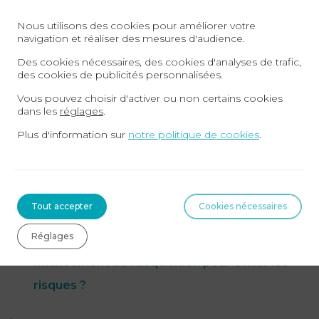
même en cas de cession, le nouveau cessionnaire
Nous utilisons des cookies pour améliorer votre
ne pouvait pas distribuer des dividendes pendant 5
navigation et réaliser des mesures d'audience.
ans. L’acheteur avait créé une holding et réalisé un
Des cookies nécessaires, des cookies d'analyses de trafic,
montage financier, où c’était la holding qui avait
des cookies de publicités personnalisées.
emprunté. Il s’est rendu compte qu’il ne pouvait
Vous pouvez choisir d'activer ou non certains cookies
pas remonter des dividendes, donc des capitaux,
dans les
réglages
.
pour financer l’emprunt. Le banquier a dit que
Plus d'information sur
notre politique de cookies
.
c’était écrit dans le contrat et que c’était au conseil
de vérifier cette clause. Il avait raison, le rédacteur
d’actes n’avait pas vérifié cette clause.
Tout accepter
Cookies nécessaires
Réglages
Donc comment sécuriser le
financement de l’acquisition pour éviter les
risques ?