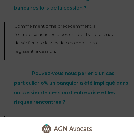
bancaires lors de la cession ?
Comme mentionné précédemment, si
l’entreprise achetée a des emprunts, il est crucial
de vérifier les clauses de ces emprunts qui
régissent la cession.
Pouvez-vous nous parler d’un cas
particulier o% un banquier a été impliqué dans
un dossier de cession d’entreprise et les
risques rencontrés ?
Effectivement, j’ai eu un dossier où, après la
cession, il était indiqué dans le contrat de prêt que