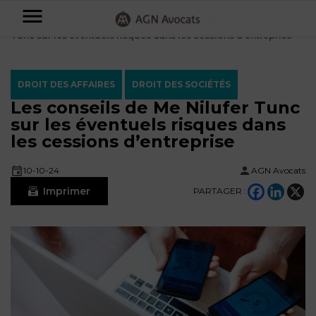
AGN
Accueil
⟶
Blog
⟶
Droit des Affaires
⟶
Les conseils de Me Nilufer
Tunc sur les éventuels risques dans les cessions d’entreprise
Avocats
-
DROIT DES AFFAIRES
DROIT DES SOCIÉTÉS
Particuliers
Les conseils de Me Nilufer Tunc
sur les éventuels risques dans
Entreprises
les cessions d’entreprise
NOS
DOMAINES
10-10-24
AGN Avocats
DE
Plus
COMPÉTENCE
Imprimer
PARTAGER :
d’offres
NOS
DOMAINES
AFFAIRES
DE
FAMILIALES
COMPÉTENCE
À
AGN
CRÉATION
propos
FISCALITÉ
LEGAL
D’ENTREPRISES
PARTNERS
Blog
DROIT
DUBAÏ
CONTRATS &