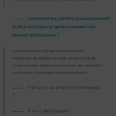
FONCTION
PUBLIQUE
Comment les conflits sociaux peuvent-
PRÉJUDICE
ils être anticipés et gérés pendant une
CORPOREL
session d’entreprise ?
DROIT
Il est important, lors de la cession d’une
DES
ÉTRANGERS
entreprise, de réaliser un audit social. Cet audit
ET
social consiste notamment à poser des questions
DE
au vendeur concernant les licenciements :
L’IMMIGRATION
Y en a-t-il eu et sont-ils contestés
DROIT
?
DE
L’URBANISME
Y a-t-il des risques ?