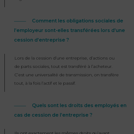
ET
DROITS
DROIT
PROPRIÉTÉ
ADMINISTRATIF
INTELLECTUELLE
INDEMNITÉ DE
Comment les obligations sociales de
LICENCIEMENT
l’employeur sont-elles transférées lors d’une
DISTRIBUTION
cession d’entreprise ?
ENTREPRISES
PENSION
EN
ALIMENTAIRE
Lors de la cession d’une entreprise, d’actions ou
DIFFICULTÉ
de parts sociales, tout est transféré à l’acheteur.
PERSONNES
PRESTATION
C’est une universalité de transmission, on transfère
COMPENSATOIRE
PUBLIQUES
tout, à la fois l’actif et le passif.
AGN
PRÉJUDICE
HAUSSMANN
Quels sont les droits des employés en
CORPOREL
DROIT
cas de cession de l’entreprise ?
DU
TOURISME
Ils ont exactement les mêmes droits qu’avant.