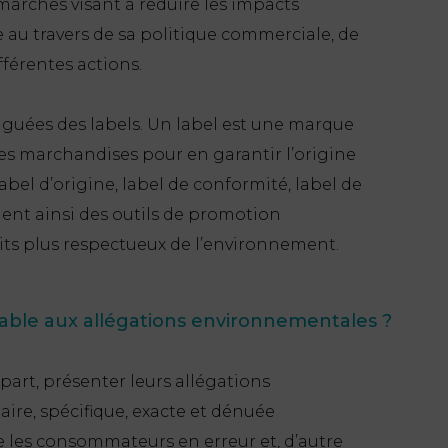
marches visant à réduire les impacts
au travers de sa politique commerciale, de
férentes actions.
inguées des labels. Un label est une marque
des marchandises pour en garantir l’origine
abel d’origine, label de conformité, label de
tuent ainsi des outils de promotion
its plus respectueux de l’environnement.
cable aux allégations environnementales ?
part, présenter leurs allégations
ire, spécifique, exacte et dénuée
e les consommateurs en erreur et, d’autre