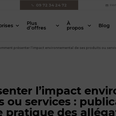
09 72 34 24 72
PAY
Plus
À
prises
Blog
d’offres
propos
mment présenter l’impact environnemental de ses produits ou servi
nter l’impact envi
s ou services : publi
 pratique des alléga