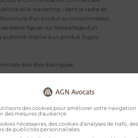
e ou d’une communication commerciale
ublicité et le marketing – dans le cadre de
a fourniture d’un produit au consommateur.
ariées et figurer sur l’emballage d’un
a publicité relative à un produit (logos,
entale doit être distinguée :
 sur les qualités et caractéristiques
ortant sur les qualités et caractéristiques
 de vie du produit, notamment les
tilisons des cookies pour améliorer votre navigation 
s produits générateurs de déchets (article
er des mesures d'audience.
les dispositifs d’étiquetage obligatoire (
okies nécessaires, des cookies d'analyses de trafic, de
s de publicités personnalisées.