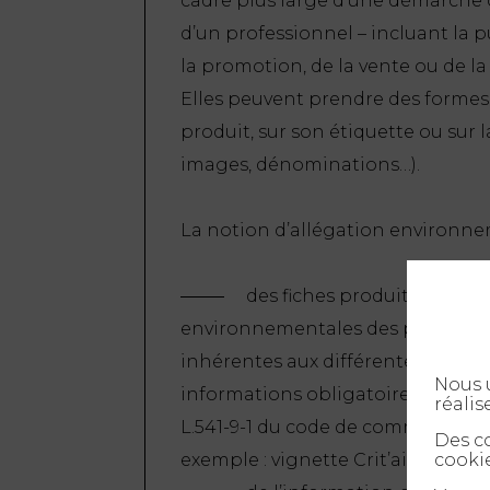
cadre plus large d’une démarch
d’un professionnel – incluant la p
la promotion, de la vente ou de l
Elles peuvent prendre des formes v
produit, sur son étiquette ou sur l
images, dénominations…).
La notion d’allégation environnem
des fiches produits portant
environnementales des produits, p
inhérentes aux différentes étapes
Nous u
informations obligatoires pour le
réalis
L.541-9-1 du code de commerce) ou 
Des co
cookie
exemple : vignette Crit’air)