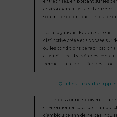
entreprises, en portant sur les dé
environnementaux de l’entreprise 
son mode de production ou de dif
Les allégations doivent être dist
distinctive créée et apposée sur 
ou les conditions de fabrication (l
qualité). Les labels fiables consti
permettant d’identifier des produ
Quel est le cadre appli
Les professionnels doivent, d’une 
environnementales de manière cla
d’ambiguïté afin de ne pas induir