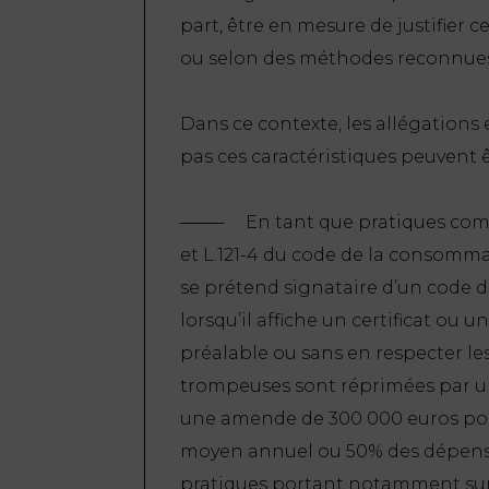
part, être en mesure de justifier c
ou selon des méthodes reconnues
Dans ce contexte, les allégation
pas ces caractéristiques peuvent ê
En tant que pratiques comme
et L.121-4 du code de la consomm
se prétend signataire d’un code de
lorsqu’il affiche un certificat ou 
préalable ou sans en respecter le
trompeuses sont réprimées par u
une amende de 300 000 euros pouva
moyen annuel ou 50% des dépenses
pratiques portant notamment sur l