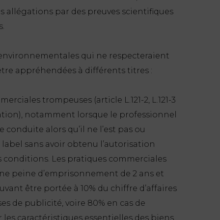
es allégations par des preuves scientifiques
.
s environnementales qui ne respecteraient
tre appréhendées à différents titres :
rciales trompeuses (article L.121-2, L.121-3
ation), notamment lorsque le professionnel
 conduite alors qu’il ne l’est pas ou
un label sans avoir obtenu l’autorisation
s conditions. Les pratiques commerciales
ne peine d’emprisonnement de 2 ans et
nt être portée à 10% du chiffre d’affaires
 de publicité, voire 80% en cas de
es caractéristiques essentielles des biens