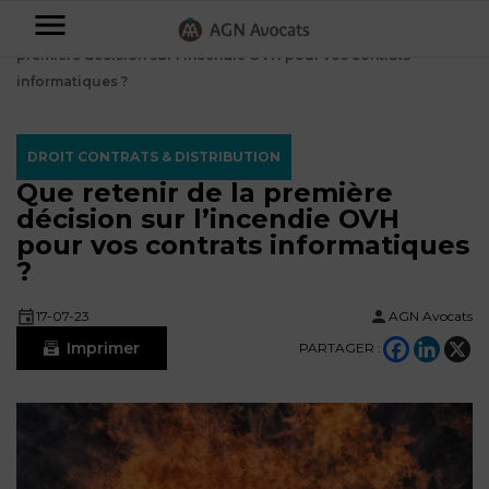
AGN
Accueil
⟶
Blog
⟶
Droit Contrats & Distribution
⟶
Que retenir de la
première décision sur l’incendie OVH pour vos contrats
Avocats
informatiques ?
-
Particuliers
DROIT CONTRATS & DISTRIBUTION
Que retenir de la première
Entreprises
décision sur l’incendie OVH
NOS
pour vos contrats informatiques
DOMAINES
?
DE
Plus
COMPÉTENCE
d’offres
NOS
17-07-23
AGN Avocats
DOMAINES
AFFAIRES
DE
Imprimer
PARTAGER :
FAMILIALES
COMPÉTENCE
À
AGN
CRÉATION
propos
FISCALITÉ
LEGAL
D’ENTREPRISES
PARTNERS
Blog
DROIT
DUBAÏ
CONTRATS &