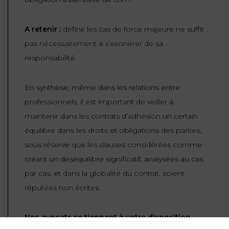
A retenir
:
définir les cas de force majeure ne suffit
pas nécessairement à s’exonérer de sa
responsabilité.
En synthèse, même dans les relations entre
professionnels, il est important de veiller à
maintenir dans les contrats d’adhésion un certain
équilibre dans les droits et obligations des parties,
sous réserve que les clauses considérées comme
créant un déséquilibre significatif, analysées au cas
par cas, et dans la globalité du contrat, soient
réputées non écrites.
Nos avocats se tiennent à votre disposition