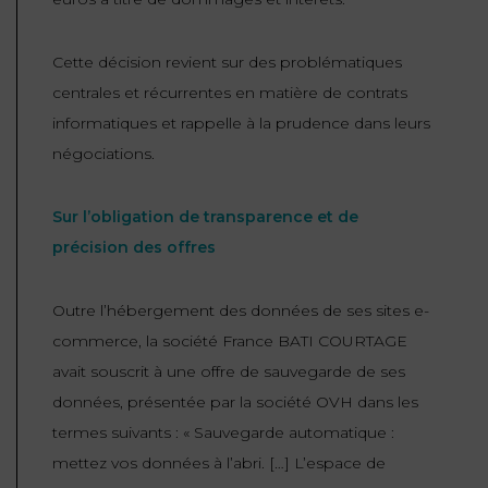
ET
DROITS
DROIT
PROPRIÉTÉ
ADMINISTRATIF
Cette décision revient sur des problématiques
INTELLECTUELLE
INDEMNITÉ DE
centrales et récurrentes en matière de contrats
LICENCIEMENT
DISTRIBUTION
informatiques et rappelle à la prudence dans leurs
négociations.
ENTREPRISES
PENSION
EN
ALIMENTAIRE
Sur l’obligation de transparence et de
DIFFICULTÉ
précision des offres
PERSONNES
PRESTATION
COMPENSATOIRE
PUBLIQUES
Outre l’hébergement des données de ses sites e-
commerce, la société France BATI COURTAGE
AGN
PRÉJUDICE
avait souscrit à une offre de sauvegarde de ses
HAUSSMANN
CORPOREL
données, présentée par la société OVH dans les
DROIT
termes suivants : «
Sauvegarde automatique :
DU
mettez vos données à l’abri. […] L’espace de
TOURISME