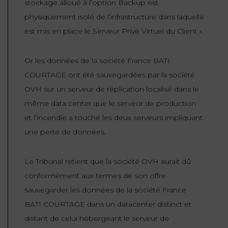
stockage alloué à l’option Backup est
FONCTION
physiquement isolé de l’infrastructure dans laquelle
PUBLIQUE
est mis en place le Serveur Privé Virtuel du Client
».
PRÉJUDICE
Or les données de la société France BATI
CORPOREL
COURTAGE ont été sauvegardées par la société
DROIT
OVH sur un serveur de réplication localisé dans le
DES
même data center que le serveur de production
ÉTRANGERS
et l’incendie a touché les deux serveurs impliquant
ET
une perte de données.
DE
L’IMMIGRATION
Le Tribunal retient que la société OVH aurait dû
conformément aux termes de son offre
DROIT
sauvegarder les données de la société France
DE
L’URBANISME
BATI COURTAGE dans un datacenter distinct et
distant de celui hébergeant le serveur de