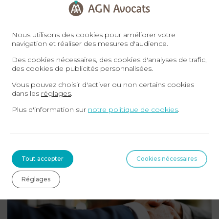
pour répondre à toutes vos questions et vous
conseiller.
Nos entretiens peuvent se tenir en
présentiel ou en visio-conférence. Vous pouvez
Nous utilisons des cookies pour améliorer votre
navigation et réaliser des mesures d'audience.
prendre rendez-vous directement en ligne sur
www.agn-avocats.fr.
Des cookies nécessaires, des cookies d'analyses de trafic,
des cookies de publicités personnalisées.
Vous pouvez choisir d'activer ou non certains cookies
AGN AVOCATS – Pôle Distribution
dans les
réglages
.
contact@agn-avocats.fr
Plus d'information sur
notre politique de cookies
.
09 72 34 24 72
Sur le même sujet
Tout accepter
Cookies nécessaires
DROIT CONTRATS & DISTRIBUTION
Réglages