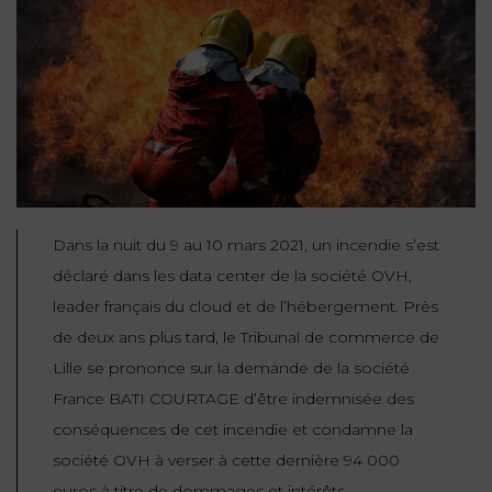
NOUS
DU
CONSOMMATION
CONNAÎTRE
TRAVAIL
AGN
AVOCATS
EQUIPE
Nos
DROIT
agences
RESPONSABILITÉ
SERVICE
DIRIGEANTE
DES
& ASSURANCE
FRANCO-
AFFAIRES
REJOIGNEZ-
TURC
Prendre
NOUS
IMMOBILIER
RESPONSABILITÉ
RDV
START-
& ASSURANCE
UPS
CONTRATS &
Dans la nuit du 9 au 10 mars 2021, un incendie s’est
CONSOMMATION
déclaré dans les data center de la société OVH,
RGPD
FISCALITÉ
09
leader français du cloud et de l’hébergement. Près
72
/
34
DROIT
de deux ans plus tard, le Tribunal de commerce de
DONNÉES
24
IMMOBILIER
ADMINISTRATIF
72
Lille se prononce sur la demande de la société
PERSONNELLES
France BATI COURTAGE d’être indemnisée des
DROIT
SUCCESSION
DROIT
DU
conséquences de cet incendie et condamne la
ER EN LIGNE
DU
TRAVAIL
société OVH à verser à cette dernière 94 000
CALCULER
NUMÉRIQUE
euros à titre de dommages et intérêts.
VOS