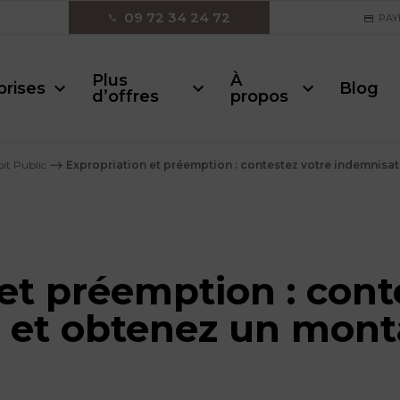
09 72 34 24 72
PAY
Plus
À
prises
Blog
d’offres
propos
it Public
⟶
Expropriation et préemption : contestez votre indemnisa
et préemption : cont
 et obtenez un mont