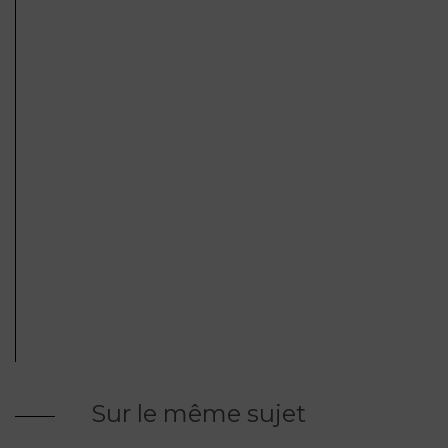
FONCTION
PUBLIQUE
PRÉJUDICE
CORPOREL
DROIT
DES
ÉTRANGERS
ET
DE
L’IMMIGRATION
DROIT
DE
L’URBANISME
Sur le même sujet