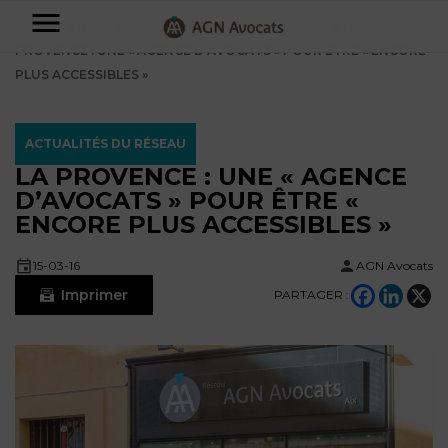
AGN
Accueil
⟶
Blog
⟶
Actualités
⟶
Actualités du réseau
⟶
LA
PROVENCE : UNE « AGENCE D’AVOCATS » POUR ÊTRE « ENCORE
Avocats
PLUS ACCESSIBLES »
-
Particuliers
ACTUALITÉS DU RÉSEAU
LA PROVENCE : UNE « AGENCE
Entreprises
D’AVOCATS » POUR ÊTRE «
NOS
ENCORE PLUS ACCESSIBLES »
DOMAINES
DE
Plus
15-03-16
AGN Avocats
COMPÉTENCE
d’offres
NOS
Imprimer
PARTAGER :
DOMAINES
AFFAIRES
DE
FAMILIALES
COMPÉTENCE
À
AGN
CRÉATION
propos
FISCALITÉ
LEGAL
D’ENTREPRISES
PARTNERS
Blog
DROIT
DUBAÏ
CONTRATS &