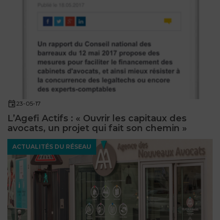
FONCTION
PUBLIQUE
PRÉJUDICE
CORPOREL
DROIT
DES
23-05-17
ÉTRANGERS
L’Agefi Actifs : « Ouvrir les capitaux des
ET
avocats, un projet qui fait son chemin »
DE
ACTUALITÉS DU RÉSEAU
L’IMMIGRATION
DROIT
DE
L’URBANISME