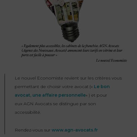
NOUS
DU
CONSOMMATION
CONNAÎTRE
TRAVAIL
AGN
AVOCATS
EQUIPE
Nos
DROIT
agences
RESPONSABILITÉ
SERVICE
DIRIGEANTE
DES
& ASSURANCE
FRANCO-
AFFAIRES
REJOIGNEZ-
TURC
Prendre
NOUS
IMMOBILIER
RESPONSABILITÉ
RDV
START-
& ASSURANCE
UPS
CONTRATS &
CONSOMMATION
Le nouvel Economiste revient sur les critères vous
RGPD
FISCALITÉ
09
72
permettant de choisir votre avocat («
Le bon
/
34
DROIT
DONNÉES
24
avocat, une affaire personnelle
« ) et pour
IMMOBILIER
ADMINISTRATIF
72
PERSONNELLES
eux AGN Avocats se distingue par son
DROIT
accessibilité.
SUCCESSION
DROIT
DU
ER EN LIGNE
DU
TRAVAIL
Rendez-vous sur
www.agn-avocats.fr
CALCULER
NUMÉRIQUE
VOS