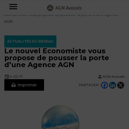
AGN
Accueil
⟶
Blog
⟶
Actualités
⟶
Actualités du réseau
⟶
Le nouvel
Economiste vous propose de pousser la porte d’une Agence
Avocats
AGN
-
Particuliers
ACTUALITÉS DU RÉSEAU
Le nouvel Economiste vous
Entreprises
propose de pousser la porte
NOS
d’une Agence AGN
DOMAINES
DE
Plus
4-02-17
AGN Avocats
COMPÉTENCE
d’offres
NOS
Imprimer
PARTAGER :
DOMAINES
AFFAIRES
DE
FAMILIALES
COMPÉTENCE
À
AGN
CRÉATION
propos
FISCALITÉ
LEGAL
D’ENTREPRISES
PARTNERS
Blog
DROIT
DUBAÏ
CONTRATS &