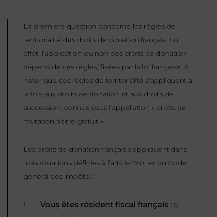
ET
DROITS
DROIT
PROPRIÉTÉ
ADMINISTRATIF
La première question concerne les règles de
INTELLECTUELLE
INDEMNITÉ DE
territorialité des droits de donation français. En
LICENCIEMENT
DISTRIBUTION
effet, l’application ou non des droits de donation
dépend de ces règles, fixées par la loi française. À
ENTREPRISES
PENSION
noter que ces règles de territorialité s’appliquent à
EN
ALIMENTAIRE
la fois aux droits de donation et aux droits de
DIFFICULTÉ
succession, connus sous l’appellation « droits de
PERSONNES
PRESTATION
mutation à titre gratuit ».
COMPENSATOIRE
PUBLIQUES
Les droits de donation français s’appliquent dans
AGN
PRÉJUDICE
trois situations définies à l’article 750 ter du Code
HAUSSMANN
CORPOREL
général des impôts :
DROIT
DU
Vous êtes résident fiscal français :
si
TOURISME