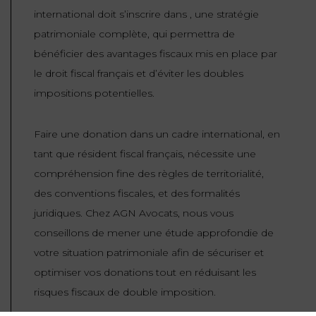
international doit s’inscrire dans , une stratégie
patrimoniale complète, qui permettra de
bénéficier des avantages fiscaux mis en place par
le droit fiscal français et d’éviter les doubles
impositions potentielles.
Faire une donation dans un cadre international, en
tant que résident fiscal français, nécessite une
compréhension fine des règles de territorialité,
des conventions fiscales, et des formalités
juridiques. Chez AGN Avocats, nous vous
conseillons de mener une étude approfondie de
votre situation patrimoniale afin de sécuriser et
optimiser vos donations tout en réduisant les
risques fiscaux de double imposition.