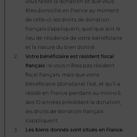
vous faites la donation et que vous
FONCTION
êtes domicilié en France au moment
PUBLIQUE
de celle-ci, les droits de donation
français s’appliquent, quel que soit le
PRÉJUDICE
lieu de résidence de votre bénéficiaire
CORPOREL
et la nature du bien donné.
DROIT
Votre bénéficiaire est résident fiscal
DES
français :
si vous n’êtes pas résident
ÉTRANGERS
fiscal français, mais que votre
ET
bénéficiaire (donataire) l’est, et qu’il a
DE
résidé en France pendant au moins 6
L’IMMIGRATION
des 10 années précédant la donation,
DROIT
les droits de donation français
DE
s’appliquent.
L’URBANISME
Les biens donnés sont situés en France