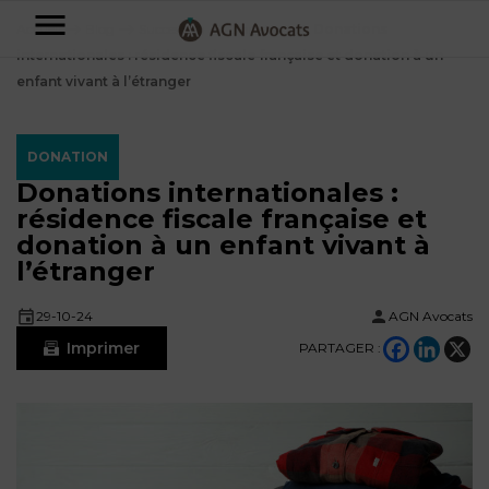
AGN
Accueil
⟶
Blog
⟶
Succession
⟶
Donation
⟶
Donations
internationales : résidence fiscale française et donation à un
Avocats
enfant vivant à l’étranger
-
Particuliers
DONATION
Donations internationales :
Entreprises
résidence fiscale française et
NOS
donation à un enfant vivant à
DOMAINES
l’étranger
DE
Plus
COMPÉTENCE
d’offres
NOS
29-10-24
AGN Avocats
DOMAINES
AFFAIRES
DE
Imprimer
PARTAGER :
FAMILIALES
COMPÉTENCE
À
AGN
CRÉATION
propos
FISCALITÉ
LEGAL
D’ENTREPRISES
PARTNERS
Blog
DROIT
DUBAÏ
CONTRATS &