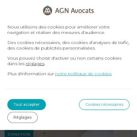
Nos avocats experts en donations
internationales, se tiennent à votre disposition
pour répondre à toutes vos questions et vous
Nous utilisons des cookies pour améliorer votre
navigation et réaliser des mesures d'audience.
conseiller. Nous proposons des entretiens en
présentiel ou en visioconférence. Vous pouvez
Des cookies nécessaires, des cookies d'analyses de trafic,
des cookies de publicités personnalisées.
prendre rendez-vous directement en ligne sur
Vous pouvez choisir d'activer ou non certains cookies
https://www.agn-avocats.fr/
.
dans les
réglages
.
Plus d'information sur
notre politique de cookies
.
AGN AVOCATS – Pôle Donations
contact@agn-avocats.fr
09 72 34 24 72
Tout accepter
Cookies nécessaires
Sur le même sujet
Réglages
DONATION