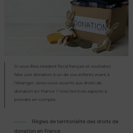
NOUS
DU
CONSOMMATION
CONNAÎTRE
TRAVAIL
AGN
AVOCATS
EQUIPE
Nos
DROIT
agences
RESPONSABILITÉ
SERVICE
DIRIGEANTE
DES
& ASSURANCE
FRANCO-
AFFAIRES
REJOIGNEZ-
TURC
Prendre
NOUS
IMMOBILIER
RESPONSABILITÉ
RDV
START-
& ASSURANCE
UPS
CONTRATS &
Si vous êtes résident fiscal français et souhaitez
CONSOMMATION
faire une donation à un de vos enfants vivant à
RGPD
FISCALITÉ
09
l’étranger, serez-vous soumis aux droits de
72
/
34
DROIT
donation en France ? Voici les trois aspects à
DONNÉES
24
IMMOBILIER
ADMINISTRATIF
72
prendre en compte.
PERSONNELLES
DROIT
SUCCESSION
DROIT
DU
ER EN LIGNE
DU
Règles de territorialité des droits de
TRAVAIL
CALCULER
NUMÉRIQUE
donation en France
VOS