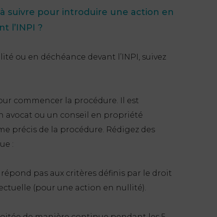
 à suivre pour introduire une action en
t l’INPI ?
lité ou en déchéance devant l’INPI, suivez
pour commencer la procédure. Il est
 un avocat ou un conseil en propriété
sme précis de la procédure. Rédigez des
ue :
épond pas aux critères définis par le droit
ectuelle (pour une action en nullité).
loitée de manière continue pendant les 5