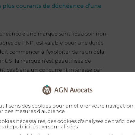
es plus courants de déchéance d’une
échéance d’une marque sont liés à son non-
près de l’INPI est valable pour une durée
 doit commencer à l’exploiter dans un délai
t. Si la marque n’est pas utilisée de
t ces 5 ans, un concurrent intéressé par
r sa déchéance auprès de l’INPI.
 par le fait de son titulaire la
tilisons des cookies pour améliorer votre navigation 
service, le titulaire peut perdre son droit
er des mesures d'audience.
okies nécessaires, des cookies d'analyses de trafic, de
s de publicités personnalisées.
mpeuse ou illicite au fil du temps, elle peut