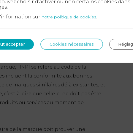
ouvez choisir d'activer ou non certains cookies dans 
ges
.
d'information sur
.
notre politique de cookies
x critères pris en compte par l’INPI
té Industrielle) pour statuer sur la nullité
ut accepter
Cookies nécessaires
Régla
ue ?
arque, l’INPI se réfère au code de la
ères incluent la conformité aux bonnes
ce de marques similaires déjà existantes, et
, c’est-à-dire que celle-ci ne doit pas être
roduits ou services au moment de
aire de la marque doit prouver une