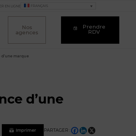
FRANÇAIS
ER EN LIGNE
Prendre
Nos
RDV
agences
e d’une marque
ance d’une
Imprimer
PARTAGER :