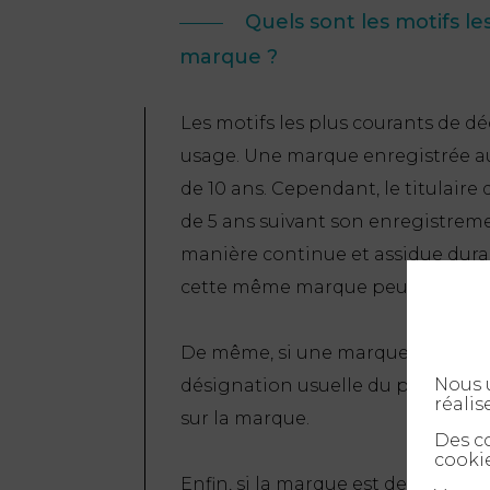
Quels sont les motifs l
marque ?
Les motifs les plus courants de d
usage. Une marque enregistrée au
de 10 ans. Cependant, le titulaire
de 5 ans suivant son enregistremen
manière continue et assidue duran
cette même marque peut demande
De même, si une marque est devenue
Nous u
désignation usuelle du produit ou 
réalis
sur la marque.
Des co
cookie
Enfin, si la marque est devenue tro