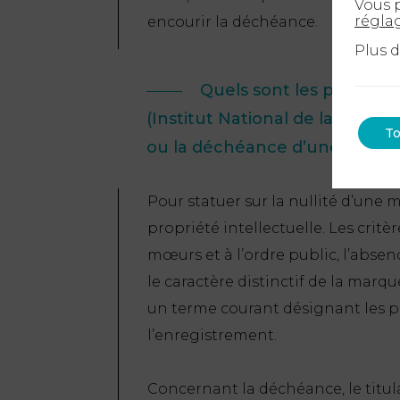
Vous p
régla
encourir la déchéance.
Plus 
Quels sont les principau
(Institut National de la Proprié
To
ou la déchéance d’une marq
Pour statuer sur la nullité d’une m
propriété intellectuelle. Les crit
mœurs et à l’ordre public, l’absen
le caractère distinctif de la marque
un terme courant désignant les p
l’enregistrement.
Concernant la déchéance, le titul