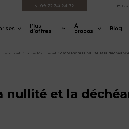
09 72 34 24 72
PAY
Plus
À
prises
Blog
d’offres
propos
 numérique
⟶
Droit des Marques
⟶
Comprendre la nullité et la déchéanc
 nullité et la déché