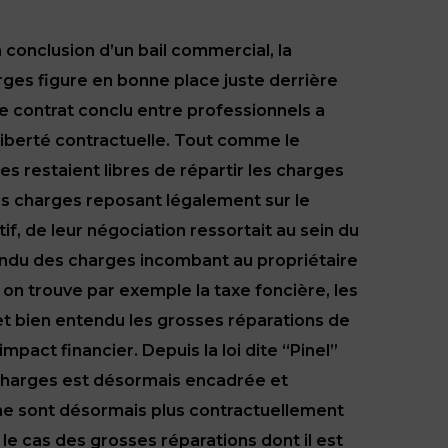
la conclusion d’un bail commercial, la
rges figure en bonne place juste derrière
ce contrat conclu entre professionnels a
a liberté contractuelle. Tout comme le
ies restaient libres de répartir les charges
des charges reposant légalement sur le
tif, de leur négociation ressortait au sein du
tendu des charges incombant au propriétaire
 on trouve par exemple la taxe foncière, les
 et bien entendu les grosses réparations de
 impact financier. Depuis la loi dite “Pinel”
s charges est désormais encadrée et
ne sont désormais plus contractuellement
 le cas des grosses réparations dont il est