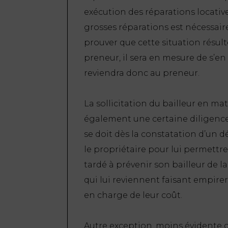
exécution des réparations locatives
grosses réparations est nécessair
prouver que cette situation résult
preneur, il sera en mesure de s’en
reviendra donc au preneur.
La sollicitation du bailleur en m
également une certaine diligence 
se doit dès la constatation d’un 
le propriétaire pour lui permettr
tardé à prévenir son bailleur de l
qui lui reviennent faisant empirer
en charge de leur coût.
Autre exception, moins évidente ce