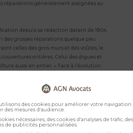
sses réparations généralement assignées au
fication depuis sa rédaction datant de 1804,
ion des grosses réparations quelque peu
sont celles des gros murs et des voûtes, le
 couvertures entières. Celui des digues et
ture aussi en entier. »
. Face à l’évolution
 la multiplicité des litiges, une définition
arations s’est peu à peu imposée. Relèvent
les qui “intéressent l’immeuble dans sa
Cour de cassation, 13 juill. 2005, n° 04-
tilisons des cookies pour améliorer votre navigation 
er des mesures d'audience.
ut citer les réparations touchant au bâtiment
de clôture, charpente…), la remise en état
okies nécessaires, des cookies d'analyses de trafic, de
s de publicités personnalisées.
ndation, la réfection de l’installation