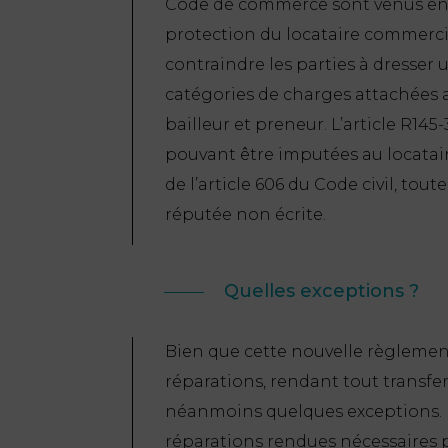
Code de commerce sont venus enc
protection du locataire commercial
contraindre les parties à dresser u
catégories de charges attachées 
bailleur et preneur. L’article R145-
pouvant être imputées au locatair
de l’article 606 du Code civil, tou
réputée non écrite.
Quelles exceptions ?
Bien que cette nouvelle règlement
réparations, rendant tout transfe
néanmoins quelques exceptions. P
réparations rendues nécessaires 