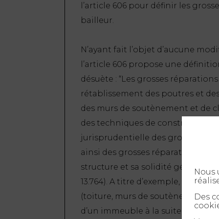
l’article 606 pour définir les gro
bailleur.
N’ayant fait l’objet d’aucune modi
l’article 606 propose une définit
désuète :
“Les grosses réparations 
rétablissement des poutres et des
des murs de soutènement et de clô
des techniques de construction et à
jurisprudentielle des grosses rép
ainsi des grosses réparations, cel
structure et sa solidité générale” (
Nous u
réalis
13.764). A titre d’exemple, l’on pe
(toiture, murs de soutènement et 
Des co
cookie
d’un immeuble à la suite d’une ino