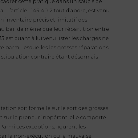
adrer cette pratique dans un soucis de
. L’article L145-40-2 tout d’abord, est venu
n inventaire précis et limitatif des
au bail de même que leur répartition entre
35 est quant à lui venu lister les charges ne
e parmi lesquelles les grosses réparations
te stipulation contraire étant désormais
ation soit formelle sur le sort des grosses
rt sur le preneur inopérant, elle comporte
armi ces exceptions, figurent les
par la non-exécution ou la mauvaise