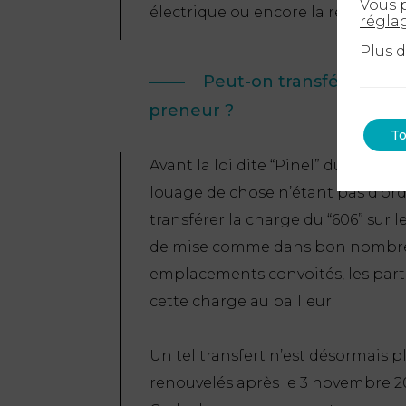
Vous p
électrique ou encore la réparation
régla
Plus 
Peut-on transférer la c
preneur ?
To
Avant la loi dite “Pinel” du 18 juin 
louage de chose n’étant pas d’ordr
transférer la charge du “606” sur l
de mise comme dans bon nombre 
emplacements convoités, les part
cette charge au bailleur.
Un tel transfert n’est désormais p
renouvelés après le 3 novembre 20