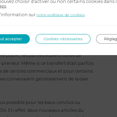
ouvez choisir d'activer ou non certains cookies dans 
 d’une canalisation.
ges
.
d'information sur
.
notre politique de cookies
harge des grosses réparations sur le
ut accepter
Cookies nécessaires
Régla
2014, les articles du Code civil relatifs au
e public, les parties étaient libres de
e preneur. Même si ce transfert était parfois
de centres commerciaux et pour certains
ies convenaient généralement de laisser
lus possible pour les baux conclus ou
14. En effet, deux nouveaux articles du