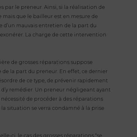
 par le preneur. Ainsi, si la réalisation de
e mais que le bailleur est en mesure de
e d’un mauvais entretien de la part du
 exonérer. La charge de cette intervention
atière de grosses réparations suppose
de la part du preneur. En effet, ce dernier
désordre de ce type, de prévenir rapidement
e d’y remédier. Un preneur négligeant ayant
a nécessité de procéder à des réparations
 la situation se verra condamné à la prise
lle-ci, le cas des grosses réparations
“se