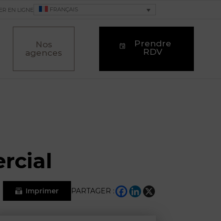
FRANÇAIS
ER EN LIGNE
Prendre
Nos
RDV
agences
rcial
Imprimer
PARTAGER :