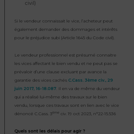
civil
)
Si le vendeur connaissait le vice, l’acheteur peut
également demander des dommages et intérêts
pour le préjudice subi (
Article 1645 du Code civil
).
Le vendeur professionnel est présumé connaitre
les vices affectant le bien vendu et ne peut pas se
prévaloir d’une clause excluant par avance la
garantie des vices cachés
C.Cass. 3ème civ., 29
juin 2017, 16-18.087
. Il en va de même du vendeur
qui a réalisé lui-même des travaux sur le bien
vendu, lorsque ces travaux sont en lien avec le vice
ème
dénoncé C.Cass. 3
civ. 19 oct 2023, n°22-15.536
Quels sont les délais pour agir ?