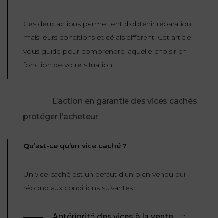
ET
DROITS
DROIT
PROPRIÉTÉ
ADMINISTRATIF
Ces deux actions permettent d’obtenir réparation,
INTELLECTUELLE
INDEMNITÉ DE
mais leurs conditions et délais diffèrent. Cet article
LICENCIEMENT
vous guide pour comprendre laquelle choisir en
DISTRIBUTION
fonction de votre situation.
ENTREPRISES
PENSION
EN
ALIMENTAIRE
DIFFICULTÉ
L’action en garantie des vices cachés :
protéger l’acheteur
PERSONNES
PRESTATION
COMPENSATOIRE
PUBLIQUES
Qu’est-ce qu’un vice caché ?
AGN
PRÉJUDICE
HAUSSMANN
CORPOREL
Un vice caché est un défaut d’un bien vendu qui
DROIT
répond aux conditions suivantes :
DU
TOURISME
Antériorité des vices à la vente
: le