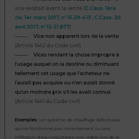
vice existait avant la vente (
C.Cass. 1ère
FONCTION
civ. 1er mars 2017, n°15.29-413
;
C.Cass. 20
PUBLIQUE
avril 2017, n°15-21.877
)
PRÉJUDICE
Vice non apparent lors de la vente
CORPOREL
(
Article 1642 du Code civil
)
DROIT
Vices rendant la chose impropre à
DES
l’usage auquel on la destine ou diminuant
ÉTRANGERS
tellement cet usage que l’acheteur ne
ET
l’aurait pas acquise ou n’en aurait donné
DE
qu’un moindre prix s’il les avait connus
L’IMMIGRATION
(
Article 1641 du Code civil
)
DROIT
DE
Exemples :
un système de chauffage défectueux
L’URBANISME
qui ne fonctionne pas correctement ou une
infiltration d’eau importante non visible lors de la