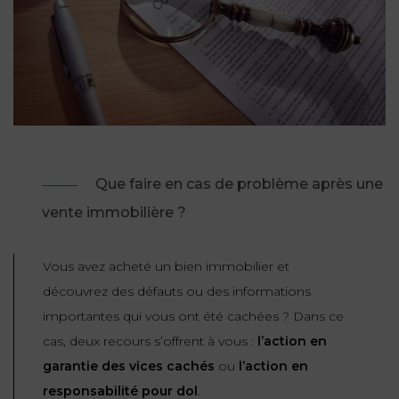
NOUS
DU
CONSOMMATION
CONNAÎTRE
TRAVAIL
AGN
AVOCATS
EQUIPE
Nos
DROIT
agences
RESPONSABILITÉ
SERVICE
DIRIGEANTE
DES
& ASSURANCE
FRANCO-
AFFAIRES
REJOIGNEZ-
TURC
Prendre
NOUS
IMMOBILIER
RESPONSABILITÉ
RDV
START-
& ASSURANCE
Que faire en cas de problème après une
UPS
CONTRATS &
vente immobilière ?
CONSOMMATION
RGPD
FISCALITÉ
09
72
/
34
Vous avez acheté un bien immobilier et
DROIT
DONNÉES
24
IMMOBILIER
ADMINISTRATIF
72
découvrez des défauts ou des informations
PERSONNELLES
importantes qui vous ont été cachées ? Dans ce
DROIT
SUCCESSION
DROIT
cas, deux recours s’offrent à vous :
l’action en
DU
ER EN LIGNE
DU
garantie des vices cachés
ou
l’action en
TRAVAIL
CALCULER
NUMÉRIQUE
responsabilité pour dol
.
VOS