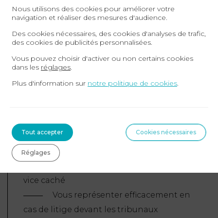
Nous utilisons des cookies pour améliorer votre
applicables
navigation et réaliser des mesures d'audience.
Des cookies nécessaires, des cookies d'analyses de trafic,
Pourquoi faire appel à un avocat en cas de
des cookies de publicités personnalisées.
litige ?
Vous pouvez choisir d'activer ou non certains cookies
dans les
réglages
.
Un avocat expert en droit des contrats peut vous
Plus d'information sur
notre politique de cookies
.
aider à :
Évaluer la meilleure stratégie
Tout accepter
Cookies nécessaires
juridique en fonction de votre situation
Préparer un dossier solide pour
Réglages
démontrer l’existence d’un dol ou d’un
vice caché
Vous représenter efficacement en
cas de litige devant les tribunaux