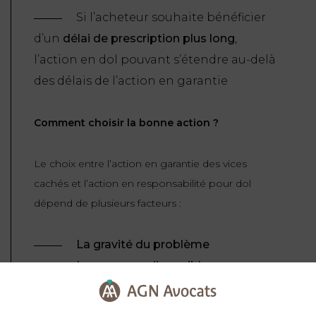
Si l’acheteur souhaite bénéficier
d’un
délai de prescription plus long
,
l’action en dol pouvant s’étendre au-delà
des délais de l’action en garantie
Comment choisir la bonne action ?
Le choix entre l’action en garantie des vices
cachés et l’action en responsabilité pour dol
dépend de plusieurs facteurs :
La gravité du problème
Les preuves disponibles pour
démontrer la fraude ou le vice caché
Les délais de prescription