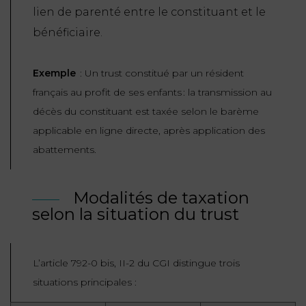
lien de parenté entre le constituant et le
FONCTION
bénéficiaire.
PUBLIQUE
PRÉJUDICE
Exemple
: Un trust constitué par un résident
CORPOREL
français au profit de ses enfants : la transmission au
décès du constituant est taxée selon le barème
DROIT
applicable en ligne directe, après application des
DES
abattements.
ÉTRANGERS
ET
DE
Modalités de taxation
L’IMMIGRATION
selon la situation du trust
DROIT
DE
L’article 792-0 bis, II-2 du CGI distingue trois
L’URBANISME
situations principales :