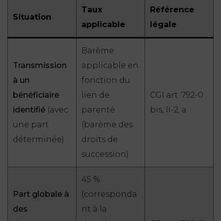
Taux
Référence
Situation
applicable
légale
Barème
Transmission
applicable en
à un
fonction du
bénéficiaire
lien de
CGI art. 792-0
identifié
(avec
parenté
bis, II-2, a
une part
(barème des
déterminée)
droits de
succession)
45 %
Part globale à
(corresponda
des
nt à la