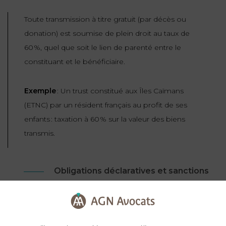
Toute transmission à titre gratuit (par décès ou
donation) est soumise de plein droit au taux de
60 %, quel que soit le lien de parenté entre le
constituant et le bénéficiaire.
Exemple
: Un trust constitué aux Îles Caïmans
(ETNC) par un résident français au profit de ses
enfants : taxation à 60 % sur la valeur des biens
transmis.
Obligations déclaratives et sanctions
L’administrateur (trustee) est tenu de déclarer la
constitution, la modification ou l’extinction du