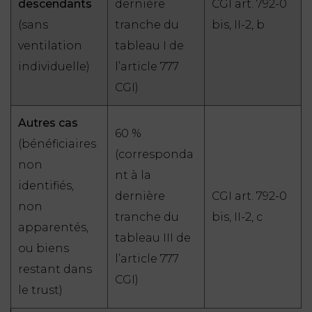
descendants
dernière
CGI art. 792-0
(sans
tranche du
bis, II-2, b
ventilation
tableau I de
individuelle)
l’article 777
CGI)
Autres cas
60 %
(bénéficiaires
(corresponda
non
nt à la
identifiés,
dernière
CGI art. 792-0
non
tranche du
bis, II-2, c
apparentés,
tableau III de
ou biens
l’article 777
restant dans
CGI)
le trust)