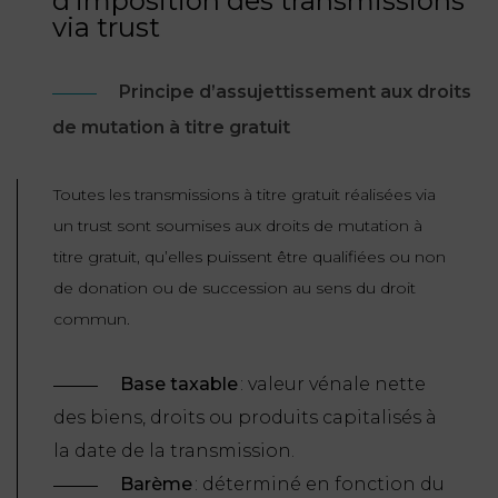
d’imposition des transmissions
ET
DROITS
DROIT
via trust
PROPRIÉTÉ
ADMINISTRATIF
INTELLECTUELLE
INDEMNITÉ DE
Principe d’assujettissement aux droits
LICENCIEMENT
DISTRIBUTION
de mutation à titre gratuit
ENTREPRISES
PENSION
Toutes les transmissions à titre gratuit réalisées via
EN
ALIMENTAIRE
un trust sont soumises aux droits de mutation à
DIFFICULTÉ
titre gratuit, qu’elles puissent être qualifiées ou non
PERSONNES
PRESTATION
de donation ou de succession au sens du droit
COMPENSATOIRE
PUBLIQUES
commun.
AGN
PRÉJUDICE
HAUSSMANN
Base taxable
: valeur vénale nette
CORPOREL
des biens, droits ou produits capitalisés à
DROIT
la date de la transmission.
DU
Barème
: déterminé en fonction du
TOURISME