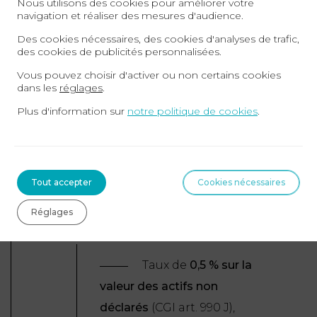
Nous utilisons des cookies pour améliorer votre
trust, ainsi que la valeur vénale des biens, droits et
navigation et réaliser des mesures d'audience.
produits placés dans le trust.
Des cookies nécessaires, des cookies d'analyses de trafic,
des cookies de publicités personnalisées.
Les sanctions sont lourdes et visent à dissuader
Vous pouvez choisir d'activer ou non certains cookies
tout défaut de transparence :
dans les
réglages
.
Plus d'information sur
notre politique de cookies
.
Amende fixe
:
20 000 € par
déclaration manquante
Tout accepter
Cookies nécessaires
(CGI art. 1736 IV bis),
Réglages
Prélèvement spécifique
:
Taux de
0,5 % sur la
valeur des actifs non
déclarés
(CGI art. 990 J),