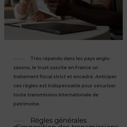
NOUS
DU
CONSOMMATION
CONNAÎTRE
TRAVAIL
AGN
AVOCATS
EQUIPE
Nos
DROIT
agences
RESPONSABILITÉ
SERVICE
DIRIGEANTE
DES
& ASSURANCE
FRANCO-
AFFAIRES
REJOIGNEZ-
TURC
Prendre
NOUS
IMMOBILIER
RESPONSABILITÉ
RDV
START-
& ASSURANCE
Très répandu dans les pays anglo-
UPS
CONTRATS &
saxons, le trust suscite en France un
CONSOMMATION
RGPD
FISCALITÉ
09
traitement fiscal strict et encadré. Anticiper
72
/
34
DROIT
ces règles est indispensable pour sécuriser
DONNÉES
24
IMMOBILIER
ADMINISTRATIF
72
toute transmission internationale de
PERSONNELLES
DROIT
patrimoine.
SUCCESSION
DROIT
DU
ER EN LIGNE
DU
TRAVAIL
Règles générales
CALCULER
NUMÉRIQUE
VOS