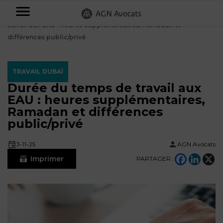
AGN
Accueil
⟶
Blog
⟶
Dubaï
⟶
Travail Dubaï
⟶
Durée du temps de
travail aux EAU : heures supplémentaires, Ramadan et
Avocats
différences public/privé
-
Particuliers
TRAVAIL DUBAÏ
Durée du temps de travail aux
Entreprises
EAU : heures supplémentaires,
NOS
Ramadan et différences
DOMAINES
public/privé
DE
Plus
COMPÉTENCE
d’offres
NOS
3-11-25
AGN Avocats
DOMAINES
AFFAIRES
DE
Imprimer
PARTAGER :
FAMILIALES
COMPÉTENCE
À
AGN
CRÉATION
propos
FISCALITÉ
LEGAL
D’ENTREPRISES
PARTNERS
Blog
DROIT
DUBAÏ
CONTRATS &