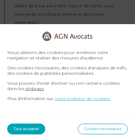
salaire de base peut être majoré de 150 %, sous
réserve de la politique interne et des textes
applicables.
La maîtrise des horaires et des heures
supplémentaires aux EAU suppose des politiques
Nous utilisons des cookies pour améliorer votre
claires, un suivi rigoureux et des ajustements
navigation et réaliser des mesures d'audience.
saisonniers (notamment pendant le Ramadan). En
Des cookies nécessaires, des cookies d'analyses de trafic,
des cookies de publicités personnalisées.
structurant vos pratiques (plannings, pointage,
formations) et en intégrant les spécificités
Vous pouvez choisir d'activer ou non certains cookies
dans les
réglages
.
sectorielles et publiques, vous sécurisez la
Plus d'information sur
notre politique de cookies
.
conformité, soutenez la performance et prévenez
les litiges liés au temps de travail.
Tout accepter
Cookies nécessaires