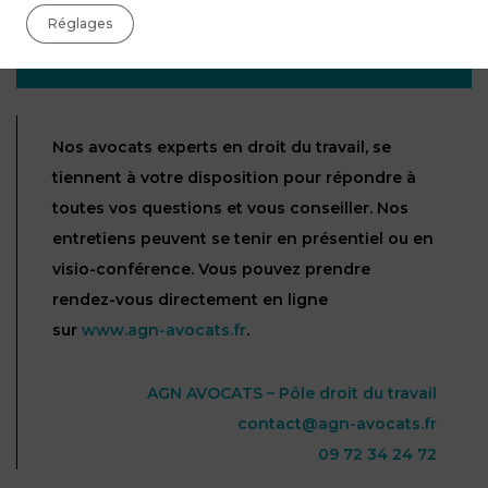
Une question sur la majoration des heures
supplémentaires ou les horaires réduits du
Réglages
Ramadan ? Prenez rendez-vous avec nos avocats
experts en droit du travail aux EAU.
Nos avocats experts en droit du travail, se
tiennent à votre disposition pour répondre à
toutes vos questions et vous conseiller. Nos
entretiens peuvent se tenir en présentiel ou en
visio-conférence. Vous pouvez prendre
rendez-vous directement en ligne
sur
www.agn-avocats.fr
.
AGN AVOCATS – Pôle droit du travail
contact@agn-avocats.fr
09 72 34 24 72