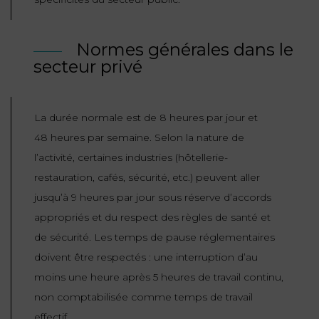
ET
DROITS
DROIT
PROPRIÉTÉ
ADMINISTRATIF
Normes générales dans le
INTELLECTUELLE
INDEMNITÉ DE
secteur privé
LICENCIEMENT
DISTRIBUTION
ENTREPRISES
PENSION
La durée normale est de 8 heures par jour et
EN
ALIMENTAIRE
48 heures par semaine. Selon la nature de
DIFFICULTÉ
l’activité, certaines industries (hôtellerie-
PERSONNES
PRESTATION
restauration, cafés, sécurité, etc.) peuvent aller
COMPENSATOIRE
PUBLIQUES
jusqu’à 9 heures par jour sous réserve d’accords
appropriés et du respect des règles de santé et
AGN
de sécurité. Les temps de pause réglementaires
PRÉJUDICE
HAUSSMANN
CORPOREL
doivent être respectés : une interruption d’au
DROIT
moins une heure après 5 heures de travail continu,
DU
non comptabilisée comme temps de travail
TOURISME
effectif.