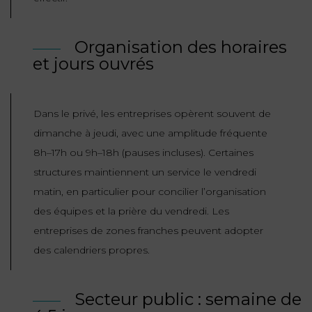
FONCTION
PUBLIQUE
Organisation des horaires
et jours ouvrés
PRÉJUDICE
CORPOREL
Dans le privé, les entreprises opèrent souvent de
DROIT
dimanche à jeudi, avec une amplitude fréquente
DES
8h–17h ou 9h–18h (pauses incluses). Certaines
ÉTRANGERS
structures maintiennent un service le vendredi
ET
matin, en particulier pour concilier l’organisation
DE
des équipes et la prière du vendredi. Les
L’IMMIGRATION
entreprises de zones franches peuvent adopter
DROIT
des calendriers propres.
DE
L’URBANISME
Secteur public : semaine de