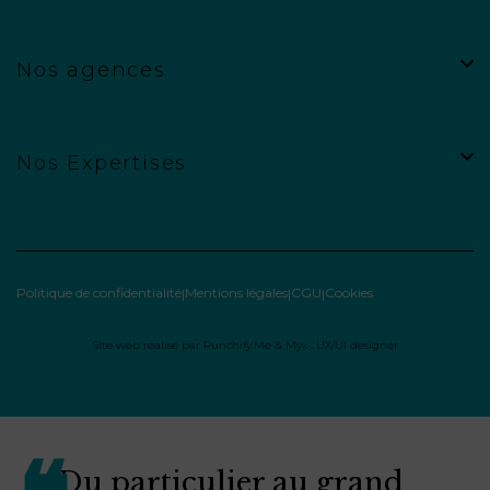
Nos agences
Nos Expertises
Politique de confidentialité
Mentions légales
CGU
Cookies
Site web réalisé par
Punchify.Me
&
Myx : UX/UI designer
Du particulier au grand