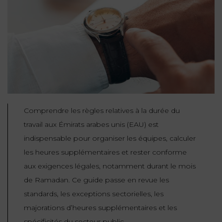
NOUS
DU
CONSOMMATION
CONNAÎTRE
TRAVAIL
AGN
AVOCATS
EQUIPE
Nos
DROIT
agences
RESPONSABILITÉ
SERVICE
DIRIGEANTE
DES
& ASSURANCE
FRANCO-
AFFAIRES
REJOIGNEZ-
TURC
Prendre
NOUS
IMMOBILIER
RESPONSABILITÉ
RDV
START-
& ASSURANCE
UPS
CONTRATS &
Comprendre les règles relatives à la durée du
CONSOMMATION
travail aux Émirats arabes unis (EAU) est
RGPD
FISCALITÉ
09
indispensable pour organiser les équipes, calculer
72
/
34
DROIT
les heures supplémentaires et rester conforme
DONNÉES
24
IMMOBILIER
ADMINISTRATIF
72
aux exigences légales, notamment durant le mois
PERSONNELLES
de Ramadan. Ce guide passe en revue les
DROIT
SUCCESSION
DROIT
DU
standards, les exceptions sectorielles, les
ER EN LIGNE
DU
TRAVAIL
majorations d’heures supplémentaires et les
CALCULER
NUMÉRIQUE
spécificités du secteur public.
VOS