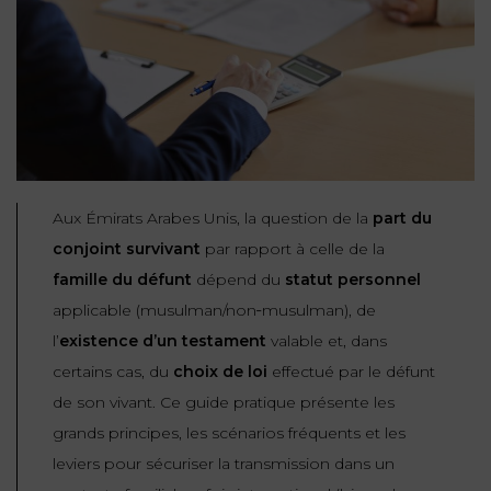
NOUS
DU
CONSOMMATION
CONNAÎTRE
TRAVAIL
AGN
AVOCATS
EQUIPE
Nos
DROIT
agences
RESPONSABILITÉ
SERVICE
DIRIGEANTE
DES
& ASSURANCE
FRANCO-
AFFAIRES
REJOIGNEZ-
TURC
Prendre
NOUS
IMMOBILIER
RESPONSABILITÉ
RDV
START-
Aux Émirats Arabes Unis, la question de la
part du
& ASSURANCE
UPS
CONTRATS &
conjoint survivant
par rapport à celle de la
CONSOMMATION
famille du défunt
dépend du
statut personnel
RGPD
FISCALITÉ
09
72
/
applicable (musulman/non‑musulman), de
34
DROIT
DONNÉES
24
IMMOBILIER
l’
existence d’un testament
valable et, dans
ADMINISTRATIF
72
PERSONNELLES
certains cas, du
choix de loi
effectué par le défunt
DROIT
de son vivant. Ce guide pratique présente les
SUCCESSION
DROIT
DU
grands principes, les scénarios fréquents et les
ER EN LIGNE
DU
TRAVAIL
leviers pour sécuriser la transmission dans un
CALCULER
NUMÉRIQUE
VOS