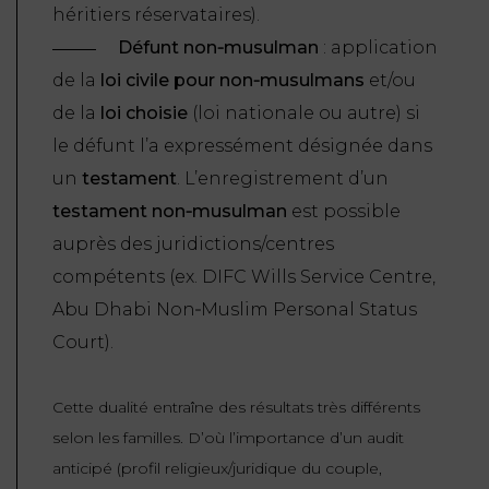
héritiers réservataires).
FONCTION
Défunt non‑musulman
: application
PUBLIQUE
de la
loi civile pour non‑musulmans
et/ou
PRÉJUDICE
de la
loi choisie
(loi nationale ou autre) si
CORPOREL
le défunt l’a expressément désignée dans
un
testament
. L’enregistrement d’un
DROIT
testament non‑musulman
est possible
DES
auprès des juridictions/centres
ÉTRANGERS
ET
compétents (ex. DIFC Wills Service Centre,
DE
Abu Dhabi Non‑Muslim Personal Status
L’IMMIGRATION
Court).
DROIT
Cette dualité entraîne des résultats très différents
DE
L’URBANISME
selon les familles. D’où l’importance d’un audit
anticipé (profil religieux/juridique du couple,