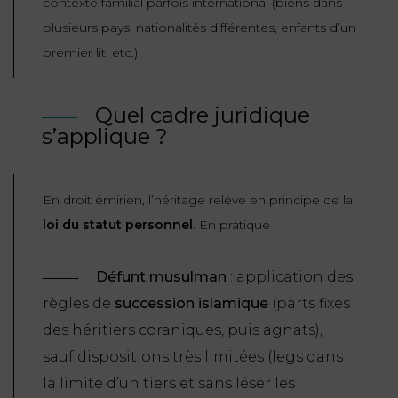
contexte familial parfois international (biens dans
ET
DROITS
DROIT
plusieurs pays, nationalités différentes, enfants d’un
PROPRIÉTÉ
ADMINISTRATIF
premier lit, etc.).
INTELLECTUELLE
INDEMNITÉ DE
LICENCIEMENT
DISTRIBUTION
Quel cadre juridique
s’applique ?
ENTREPRISES
PENSION
EN
ALIMENTAIRE
DIFFICULTÉ
En droit émirien, l’héritage relève en principe de la
PERSONNES
PRESTATION
loi du statut personnel
. En pratique :
COMPENSATOIRE
PUBLIQUES
Défunt musulman
: application des
AGN
PRÉJUDICE
règles de
succession islamique
(parts fixes
HAUSSMANN
CORPOREL
des héritiers coraniques, puis agnats),
DROIT
sauf dispositions très limitées (legs dans
DU
la limite d’un
tiers
et sans léser les
TOURISME