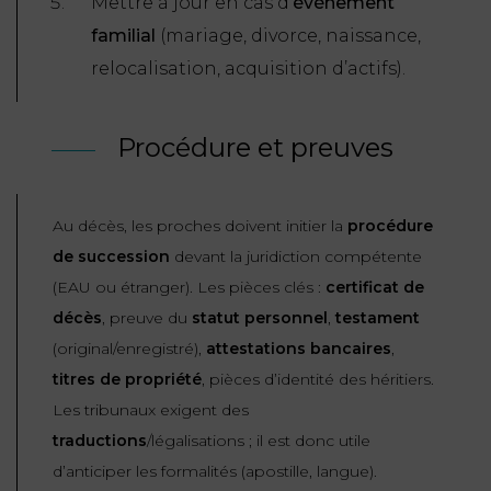
Mettre à jour en cas d’
événement
familial
(mariage, divorce, naissance,
relocalisation, acquisition d’actifs).
Procédure et preuves
Au décès, les proches doivent initier la
procédure
de succession
devant la juridiction compétente
(EAU ou étranger). Les pièces clés :
certificat de
décès
, preuve du
statut personnel
,
testament
(original/enregistré),
attestations bancaires
,
titres de propriété
, pièces d’identité des héritiers.
Les tribunaux exigent des
traductions
/légalisations ; il est donc utile
d’anticiper les formalités (apostille, langue).