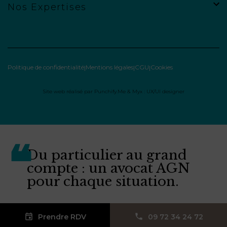
Nos Expertises
Politique de confidentialité
Mentions légales
CGU
Cookies
Site web réalisé par
Punchify.Me
&
Myx : UX/UI designer
Du particulier au grand
compte : un avocat AGN
pour chaque situation.
Prendre RDV
09 72 34 24 72