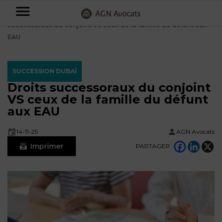
AGN
Accueil
⟶
Blog
⟶
Dubaï
⟶
Succession Dubaï
⟶
Droits
successoraux du conjoint VS ceux de la famille du défunt aux
Avocats
EAU
-
Particuliers
SUCCESSION DUBAÏ
Droits successoraux du conjoint
Entreprises
VS ceux de la famille du défunt
NOS
aux EAU
DOMAINES
DE
Plus
14-11-25
AGN Avocats
COMPÉTENCE
d’offres
NOS
Imprimer
PARTAGER :
DOMAINES
AFFAIRES
DE
FAMILIALES
COMPÉTENCE
À
AGN
CRÉATION
propos
FISCALITÉ
LEGAL
D’ENTREPRISES
PARTNERS
Blog
DROIT
DUBAÏ
CONTRATS &