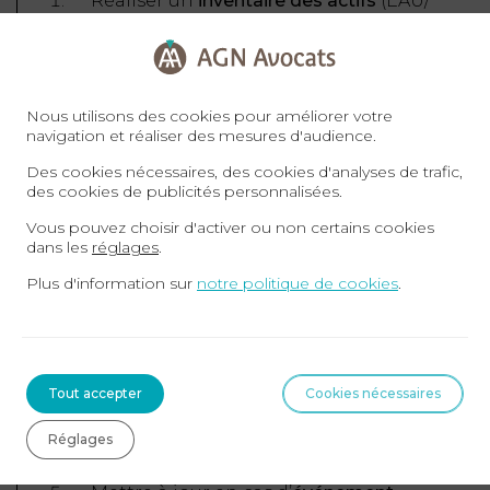
Réaliser un
inventaire des actifs
(EAU/
étranger), titres de propriété, contrats
d’assurance, comptes joints.
Vérifier votre
statut personnel
Nous utilisons des cookies pour améliorer votre
(musulman/non‑musulman) et la
loi
navigation et réaliser des mesures d'audience.
applicable
sans testament.
Des cookies nécessaires, des cookies d'analyses de trafic,
des cookies de publicités personnalisées.
Établir un
testament
conforme
Vous pouvez choisir d'activer ou non certains cookies
(enregistrement adéquat), prévoyant
dans les
réglages
.
des mécanismes de protection
Plus d'information sur
notre politique de cookies
.
(usufruit, fiducie, legs préférentiel,
exécuteur).
Organiser la
garde des enfants
mineurs
(tutelle/curatelle) et le
Tout accepter
Cookies nécessaires
financement (assurance‑vie, comptes
Réglages
bloqués).