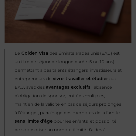
NOUS
DU
CONSOMMATION
CONNAÎTRE
TRAVAIL
AGN
AVOCATS
EQUIPE
Nos
DROIT
agences
RESPONSABILITÉ
SERVICE
DIRIGEANTE
DES
& ASSURANCE
FRANCO-
AFFAIRES
REJOIGNEZ-
TURC
Prendre
NOUS
IMMOBILIER
Le
Golden Visa
des Émirats arabes unis (EAU) est
RESPONSABILITÉ
RDV
START-
& ASSURANCE
un titre de séjour de longue durée (5 ou 10 ans)
UPS
CONTRATS &
permettant à des talents étrangers, investisseurs et
CONSOMMATION
RGPD
FISCALITÉ
entrepreneurs de
vivre, travailler et étudier
aux
09
72
/
EAU, avec des
avantages exclusifs
: absence
34
DROIT
DONNÉES
24
IMMOBILIER
d’obligation de sponsor, entrées multiples,
ADMINISTRATIF
72
PERSONNELLES
maintien de la validité en cas de séjours prolongés
DROIT
à l’étranger, parrainage des membres de la famille
SUCCESSION
DROIT
DU
sans limite d’âge
pour les enfants, et possibilité
ER EN LIGNE
DU
TRAVAIL
de sponsoriser un nombre illimité d’aides à
CALCULER
NUMÉRIQUE
VOS