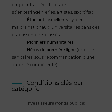
dirigeants, spécialistes des
FONCTION
sciences/ingénieries, artistes, sportifs) ;
PUBLIQUE
Étudiants excellents
(lycéens
PRÉJUDICE
majors nationaux ; universitaires dans des
CORPOREL
établissements classés) ;
Pionniers humanitaires
;
DROIT
DES
Hé
ros de premi
ère ligne
(ex. crises
ÉTRANGERS
sanitaires, sous recommandation d’une
ET
autorité compétente).
DE
L’IMMIGRATION
Conditions clés par
DROIT
catégorie
DE
L’URBANISME
Investisseurs (fonds publics)