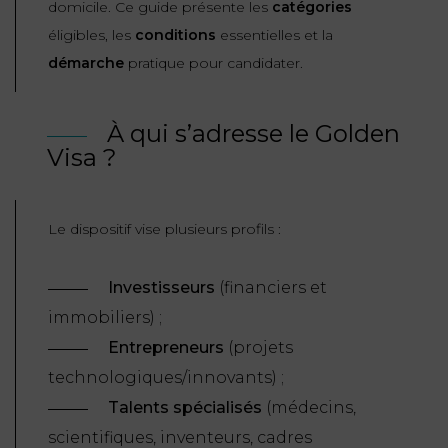
domicile. Ce guide présente les
catégories
ET
DROITS
DROIT
éligibles, les
conditions
essentielles et la
PROPRIÉTÉ
ADMINISTRATIF
démarche
pratique pour candidater.
INTELLECTUELLE
INDEMNITÉ DE
LICENCIEMENT
DISTRIBUTION
À qui s’adresse le Golden
ENTREPRISES
Visa ?
PENSION
EN
ALIMENTAIRE
DIFFICULTÉ
Le dispositif vise plusieurs profils :
PERSONNES
PRESTATION
COMPENSATOIRE
PUBLIQUES
Investisseurs
(financiers et
AGN
immobiliers) ;
PRÉJUDICE
HAUSSMANN
Entrepreneurs
(projets
CORPOREL
technologiques/innovants) ;
DROIT
Talents spécialisés
(médecins,
DU
scientifiques, inventeurs, cadres
TOURISME