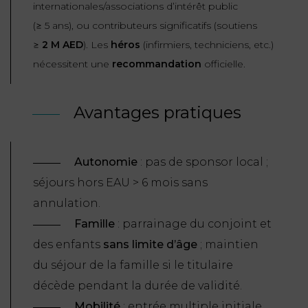
internationales/associations d’intérêt public
(≥ 5 ans), ou contributeurs significatifs (soutiens
≥
2 M AED
). Les
héros
(infirmiers, techniciens, etc.)
nécessitent une
recommandation
officielle.
Avantages pratiques
Autonomie
: pas de sponsor local ;
séjours hors EAU > 6 mois sans
annulation.
Famille
: parrainage du conjoint et
des enfants
sans limite d’âge
; maintien
du séjour de la famille si le titulaire
décède pendant la durée de validité.
Mobilit
é
: entrée multiple initiale