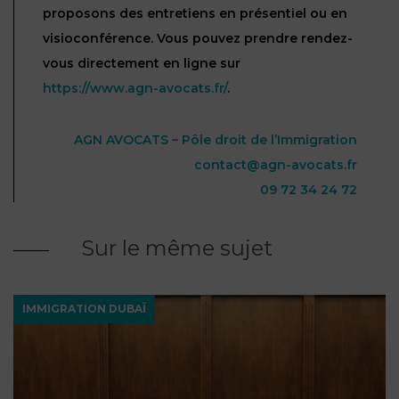
proposons des entretiens en présentiel ou en
visioconférence. Vous pouvez prendre rendez-
vous directement en ligne sur
https://www.agn-avocats.fr/
.
AGN AVOCATS – Pôle droit de l’Immigration
contact@agn-avocats.fr
09 72 34 24 72
Sur le même sujet
IMMIGRATION DUBAÏ