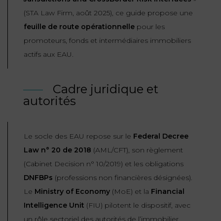
ET
DROITS
DROIT
(STA Law Firm, août 2025), ce guide propose une
PROPRIÉTÉ
ADMINISTRATIF
feuille de route opérationnelle
pour les
INTELLECTUELLE
INDEMNITÉ DE
promoteurs, fonds et intermédiaires immobiliers
LICENCIEMENT
DISTRIBUTION
actifs aux EAU.
ENTREPRISES
PENSION
Cadre juridique et
EN
ALIMENTAIRE
autorités
DIFFICULTÉ
PERSONNES
PRESTATION
COMPENSATOIRE
PUBLIQUES
Le socle des EAU repose sur le
Federal Decree
Law n° 20 de 2018
(AML/CFT), son règlement
AGN
(Cabinet Decision n° 10/2019) et les obligations
PRÉJUDICE
HAUSSMANN
CORPOREL
DNFBPs
(professions non financières désignées).
DROIT
Le
Ministry of Economy
(MoE) et la
Financial
DU
Intelligence Unit
(FIU) pilotent le dispositif, avec
TOURISME
un rôle sectoriel des autorités de l’immobilier