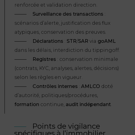
renforcée et validation direction.
Surveillance des transactions
:
scénarios d’alerte, justification des flux
atypiques, conservation des preuves.
Dé
clarations
:
STR
/
SAR
via
goAML
dans les délais, interdiction du
tippingoff
.
Registres
: conservation minimale
(contrats, KYC, analyses, alertes, décisions)
selon les règles en vigueur.
Contrô
les internes
:
AMLCO
doté
d’autorité, politiques/procédures,
formation
continue,
audit ind
é
pendant
.
Points de vigilance
spécifiques à l’immobilier