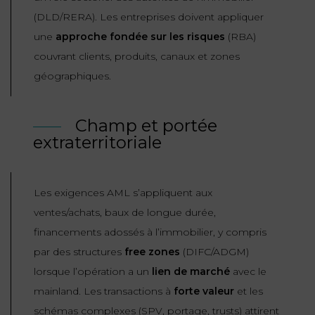
(DLD/RERA). Les entreprises doivent appliquer
FONCTION
une
approche fondée sur les risques
(RBA)
PUBLIQUE
couvrant clients, produits, canaux et zones
PRÉJUDICE
géographiques.
CORPOREL
DROIT
Champ et portée
DES
extraterritoriale
ÉTRANGERS
ET
Les exigences AML s’appliquent aux
DE
ventes/achats, baux de longue durée,
L’IMMIGRATION
financements adossés à l’immobilier, y compris
DROIT
par des structures
free zones
(DIFC/ADGM)
DE
lorsque l’opération a un
lien de marché
avec le
L’URBANISME
mainland
. Les transactions à
forte valeur
et les
schémas complexes (SPV, portage, trusts) attirent