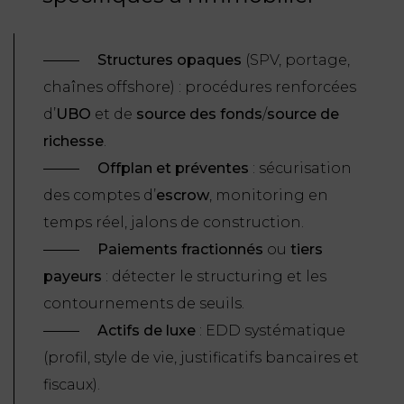
Structures opaques
(SPV, portage,
chaînes offshore) : procédures renforcées
d’
UBO
et de
source des fonds
/
source de
richesse
.
Offplan et pr
éventes
: sécurisation
des comptes d’
escrow
, monitoring en
temps réel, jalons de construction.
Paiements fractionn
és
ou
tiers
payeurs
: détecter le
structuring
et les
contournements de seuils.
Actifs de luxe
: EDD systématique
(profil, style de vie, justificatifs bancaires et
fiscaux).