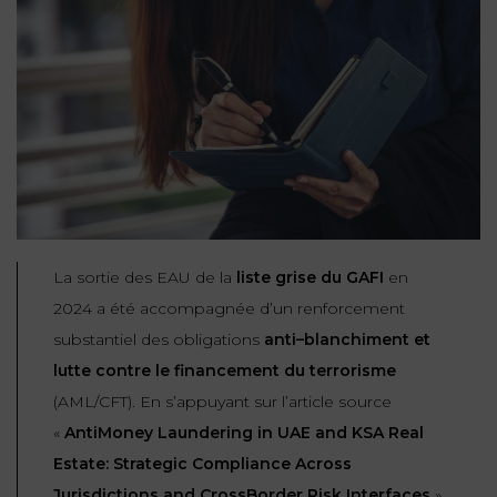
NOUS
DU
CONSOMMATION
CONNAÎTRE
TRAVAIL
AGN
AVOCATS
EQUIPE
Nos
DROIT
agences
RESPONSABILITÉ
SERVICE
DIRIGEANTE
DES
& ASSURANCE
FRANCO-
AFFAIRES
REJOIGNEZ-
TURC
Prendre
NOUS
IMMOBILIER
RESPONSABILITÉ
RDV
START-
& ASSURANCE
UPS
CONTRATS &
CONSOMMATION
La sortie des EAU de la
liste grise du GAFI
en
RGPD
FISCALITÉ
09
2024 a été accompagnée d’un renforcement
72
/
34
DROIT
substantiel des obligations
anti
–
blanchiment et
DONNÉES
24
IMMOBILIER
ADMINISTRATIF
72
lutte contre le financement du terrorisme
PERSONNELLES
(AML/CFT). En s’appuyant sur l’article source
DROIT
SUCCESSION
DROIT
DU
«
AntiMoney Laundering in UAE and KSA Real
ER EN LIGNE
DU
TRAVAIL
Estate: Strategic Compliance Across
CALCULER
NUMÉRIQUE
Jurisdictions and CrossBorder Risk Interfaces
»
VOS