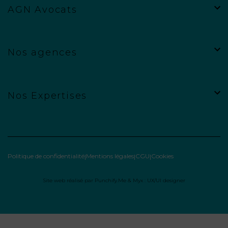
AGN Avocats
Nos agences
Nos Expertises
Politique de confidentialité
Mentions légales
CGU
Cookies
Site web réalisé par
Punchify.Me
&
Myx : UX/UI designer