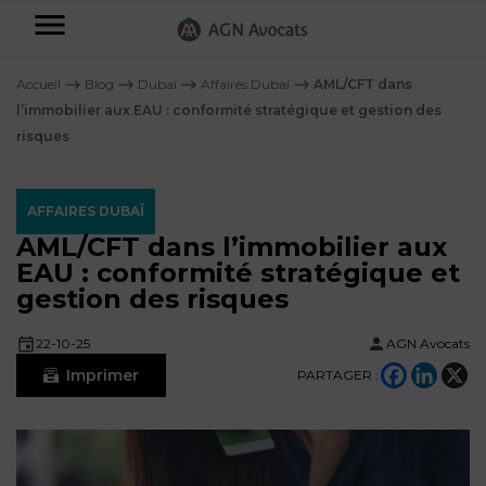
AGN
Avocats
Accueil
⟶
Blog
⟶
Dubaï
⟶
Affaires Dubaï
⟶
AML/CFT dans
-
l’immobilier aux EAU : conformité stratégique et gestion des
risques
Particuliers
Entreprises
AFFAIRES DUBAÏ
NOS
AML/CFT dans l’immobilier aux
DOMAINES
EAU : conformité stratégique et
DE
Plus
gestion des risques
COMPÉTENCE
d’offres
NOS
DOMAINES
AFFAIRES
DE
22-10-25
AGN Avocats
FAMILIALES
COMPÉTENCE
Imprimer
À
PARTAGER :
AGN
CRÉATION
propos
FISCALITÉ
LEGAL
D’ENTREPRISES
PARTNERS
Blog
DROIT
DUBAÏ
CONTRATS &