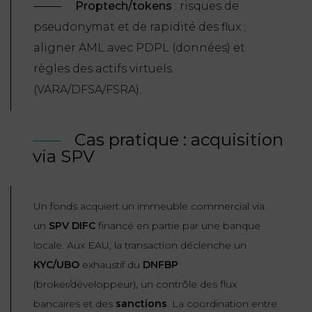
Proptech/tokens
: risques de
pseudonymat et de rapidité des flux ;
aligner AML avec PDPL (données) et
règles des actifs virtuels
(VARA/DFSA/FSRA).
Cas pratique : acquisition
via SPV
Un fonds acquiert un immeuble commercial via
un
SPV DIFC
financé en partie par une banque
locale. Aux EAU, la transaction déclenche un
KYC/UBO
exhaustif du
DNFBP
(broker/développeur), un contrôle des flux
bancaires et des
sanctions
. La coordination entre