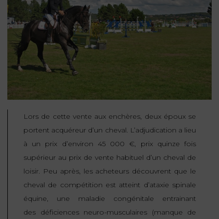
NOUS
DU
CONSOMMATION
CONNAÎTRE
TRAVAIL
AGN
AVOCATS
EQUIPE
Nos
DROIT
agences
RESPONSABILITÉ
SERVICE
DIRIGEANTE
DES
& ASSURANCE
FRANCO-
AFFAIRES
REJOIGNEZ-
TURC
Prendre
NOUS
IMMOBILIER
RESPONSABILITÉ
RDV
START-
& ASSURANCE
UPS
CONTRATS &
Lors de cette vente aux enchères, deux époux se
CONSOMMATION
RGPD
FISCALITÉ
portent acquéreur d’un cheval. L’adjudication a lieu
09
72
/
à un prix d’environ 45 000 €, prix quinze fois
34
DROIT
DONNÉES
24
IMMOBILIER
supérieur au prix de vente habituel d’un cheval de
ADMINISTRATIF
72
PERSONNELLES
loisir. Peu après, les acheteurs découvrent que le
DROIT
cheval de compétition est atteint d’ataxie spinale
SUCCESSION
DROIT
DU
ER EN LIGNE
équine, une maladie congénitale entrainant
DU
TRAVAIL
CALCULER
NUMÉRIQUE
des déficiences neuro-musculaires (manque de
VOS