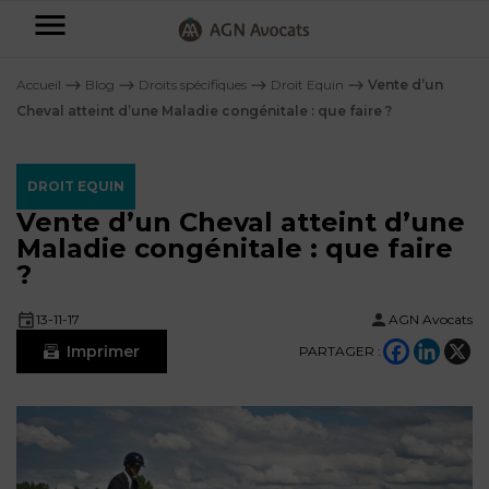
AGN
Avocats
Accueil
⟶
Blog
⟶
Droits spécifiques
⟶
Droit Equin
⟶
Vente d’un
-
Cheval atteint d’une Maladie congénitale : que faire ?
Particuliers
DROIT EQUIN
Entreprises
Vente d’un Cheval atteint d’une
NOS
Maladie congénitale : que faire
DOMAINES
?
DE
Plus
COMPÉTENCE
d’offres
NOS
13-11-17
AGN Avocats
DOMAINES
AFFAIRES
DE
Imprimer
PARTAGER :
FAMILIALES
COMPÉTENCE
À
AGN
CRÉATION
propos
FISCALITÉ
LEGAL
D’ENTREPRISES
PARTNERS
Blog
DROIT
DUBAÏ
CONTRATS &