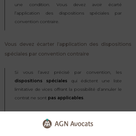
une condition. Vous devez avoir écarté
l’application des dispositions spéciales par
convention contraire.
Vous devez écarter l’application des dispositions
spéciales par convention contraire
Si vous l’avez précisé par convention, les
dispositions spéciales
qui édictent une liste
limitative de vices offrant la possibilité d’annuler le
contrat ne sont
pas applicables
.
Il faut savoir que depuis longtemps, le juge admet
qu’une telle convention contraire puisse être
implicite
. C’est à dire que cette convention peut