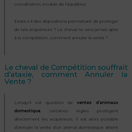
ET
coordination, trouble de l’équilibre).
DROITS
DROIT
PROPRIÉTÉ
ADMINISTRATIF
INTELLECTUELLE
INDEMNITÉ DE
Existe-t-il des dispositions permettant de protéger
LICENCIEMENT
de tels acquéreurs ? Le cheval ne sera jamais apte
DISTRIBUTION
à la compétition, comment annuler la vente ?
ENTREPRISES
PENSION
EN
ALIMENTAIRE
DIFFICULTÉ
Le cheval de Compétition souffrait
PERSONNES
PRESTATION
d’ataxie, comment Annuler la
COMPENSATOIRE
Vente ?
PUBLIQUES
AGN
PRÉJUDICE
HAUSSMANN
Lorsqu’il est question de
ventes d’animaux
CORPOREL
domestique
, certaines règles protègent
DROIT
directement les acquéreurs. Il est alors possible
DU
d’annuler la vente d’un animal domestique atteint
TOURISME