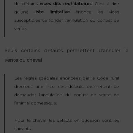
de certains
vices dits rédhibitoires
. C’est à dire
FONCTION
qu’une
liste limitative
énonce les vices
PUBLIQUE
susceptibles de fonder l’annulation du contrat de
vente.
PRÉJUDICE
CORPOREL
Seuls certains défauts permettent d’annuler la
DROIT
DES
vente du cheval
ÉTRANGERS
ET
Les règles spéciales énoncées par le Code rural
DE
dressent une liste des défauts permettant de
L’IMMIGRATION
demander l’annulation du contrat de vente de
l’animal domestique.
DROIT
DE
L’URBANISME
Pour le cheval, les défauts en question sont les
suivants :