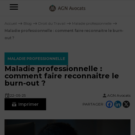
AGN
Avocats
Accueil
⟶
Blog
⟶
Droit du Travail
⟶
Maladie professionnelle
⟶
-
Maladie professionnelle : comment faire reconnaitre le burn-
out ?
Particuliers
Entreprises
MALADIE PROFESSIONNELLE
NOS
Maladie professionnelle :
DOMAINES
comment faire reconnaitre le
DE
Plus
burn-out ?
COMPÉTENCE
d’offres
NOS
DOMAINES
AFFAIRES
DE
22-05-25
AGN Avocats
FAMILIALES
COMPÉTENCE
Imprimer
À
PARTAGER :
AGN
CRÉATION
propos
FISCALITÉ
LEGAL
D’ENTREPRISES
PARTNERS
Blog
DROIT
DUBAÏ
CONTRATS &