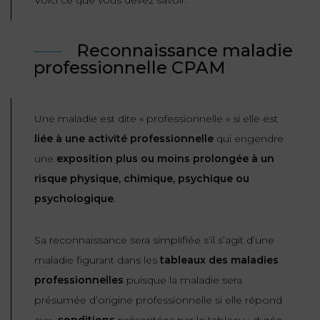
Voici ce que vous devez savoir.
ET
DROITS
DROIT
PROPRIÉTÉ
ADMINISTRATIF
Reconnaissance maladie
INTELLECTUELLE
INDEMNITÉ DE
LICENCIEMENT
professionnelle CPAM
DISTRIBUTION
ENTREPRISES
PENSION
Une maladie est dite « professionnelle » si elle est
EN
ALIMENTAIRE
liée à une activité professionnelle
qui engendre
DIFFICULTÉ
une
exposition plus ou moins prolongée à un
PERSONNES
PRESTATION
risque physique, chimique, psychique ou
COMPENSATOIRE
PUBLIQUES
psychologique
.
AGN
PRÉJUDICE
Sa reconnaissance sera simplifiée s’il s’agit d’une
HAUSSMANN
CORPOREL
maladie figurant dans les
tableaux des maladies
DROIT
professionnelles
puisque la maladie sera
DU
présumée d’origine professionnelle si elle répond
TOURISME