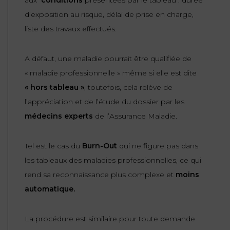
aux
conditions
présentées par le tableau :
durée
d’exposition au risque, délai de prise en charge,
FONCTION
liste des travaux effectués
.
PUBLIQUE
PRÉJUDICE
A défaut, une maladie pourrait être qualifiée de
CORPOREL
« maladie professionnelle » même si elle est dite
DROIT
« hors tableau »
, toutefois, cela relève de
DES
l’appréciation et de l’étude du dossier par les
ÉTRANGERS
médecins experts
de l’Assurance Maladie.
ET
DE
Tel est le cas du
Burn-Out
qui ne figure pas dans
L’IMMIGRATION
les tableaux des maladies professionnelles, ce qui
rend sa reconnaissance plus complexe et
moins
DROIT
automatique.
DE
L’URBANISME
La procédure est similaire pour toute demande