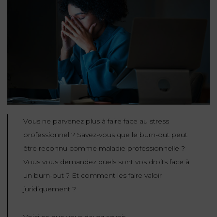
NOUS
DU
CONSOMMATION
CONNAÎTRE
TRAVAIL
AGN
AVOCATS
EQUIPE
Nos
DROIT
agences
RESPONSABILITÉ
SERVICE
DIRIGEANTE
DES
& ASSURANCE
FRANCO-
AFFAIRES
REJOIGNEZ-
TURC
Prendre
NOUS
IMMOBILIER
RESPONSABILITÉ
RDV
START-
& ASSURANCE
UPS
CONTRATS &
CONSOMMATION
Vous ne parvenez plus à faire face au stress
RGPD
FISCALITÉ
09
professionnel ? Savez-vous que le burn-out peut
72
/
34
DROIT
être reconnu comme maladie professionnelle ?
DONNÉES
24
IMMOBILIER
ADMINISTRATIF
72
Vous vous demandez quels sont vos droits face à
PERSONNELLES
un burn-out ? Et comment les faire valoir
DROIT
SUCCESSION
DROIT
DU
juridiquement ?
ER EN LIGNE
DU
TRAVAIL
CALCULER
NUMÉRIQUE
VOS