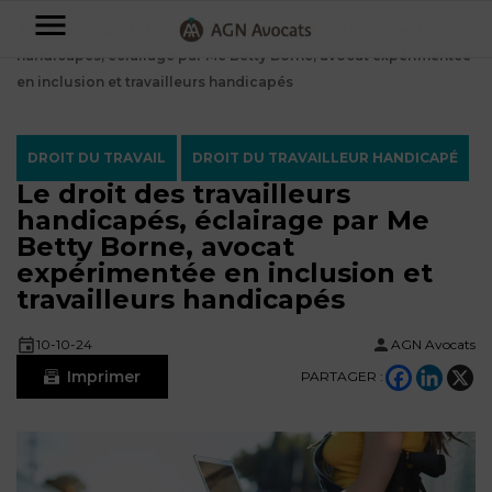
AGN
Accueil
⟶
Blog
⟶
Droit du Travail
⟶
Le droit des travailleurs
handicapés, éclairage par Me Betty Borne, avocat expérimentée
Avocats
en inclusion et travailleurs handicapés
-
Particuliers
DROIT DU TRAVAIL
DROIT DU TRAVAILLEUR HANDICAPÉ
Le droit des travailleurs
Entreprises
handicapés, éclairage par Me
NOS
Betty Borne, avocat
DOMAINES
expérimentée en inclusion et
DE
Plus
travailleurs handicapés
COMPÉTENCE
d’offres
NOS
DOMAINES
AFFAIRES
10-10-24
AGN Avocats
DE
FAMILIALES
COMPÉTENCE
Imprimer
PARTAGER :
À
AGN
CRÉATION
propos
FISCALITÉ
LEGAL
D’ENTREPRISES
PARTNERS
Blog
DROIT
DUBAÏ
CONTRATS &