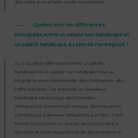
d’accéder à un emploi ou de le conserver.
FONCTION
PUBLIQUE
Quelles sont les différences
PRÉJUDICE
principales entre un salarié non handicapé et
CORPOREL
un salarié handicapé au sein de l’entreprise ?
DROIT
DES
Il y a plusieurs différences entre un salarié
ÉTRANGERS
handicapé et un salarié non handicapé tout au
ET
long de la vie professionnelle dans l’entreprise, dès
DE
l’offre d’emploi. Par exemple, un travailleur
L’IMMIGRATION
handicapé est protégé dès l’entretien
d’embauche contre toute mesure discriminatoire.
DROIT
L’employeur a diverses obligations à ce titre. Il doit
DE
L’URBANISME
former la personne en charge du recrutement à
identifier et éviter toute forme de discrimination à