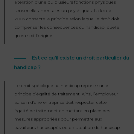
altération d’une ou plusieurs fonctions physiques,
ET
DROITS
DROIT
sensorielles, mentales ou psychiques. La loi de
PROPRIÉTÉ
ADMINISTRATIF
2005 consacre le principe selon lequel le droit doit
INTELLECTUELLE
INDEMNITÉ DE
LICENCIEMENT
compenser les conséquences du handicap, quelle
DISTRIBUTION
qu’en soit l’origine.
ENTREPRISES
PENSION
EN
ALIMENTAIRE
Est ce qu’il existe un droit particulier du
DIFFICULTÉ
handicap ?
PERSONNES
PRESTATION
COMPENSATOIRE
PUBLIQUES
Le droit spécifique au handicap repose sur le
principe d’égalité de traitement. Ainsi, l’employeur
AGN
PRÉJUDICE
HAUSSMANN
au sein d’une entreprise doit respecter cette
CORPOREL
égalité de traitement en mettant en place des
DROIT
mesures appropriées pour permettre aux
DU
travailleurs handicapés ou en situation de handicap
TOURISME