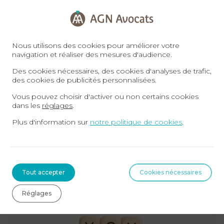
AGN AVOCATS
contact@agn-avocats.fr
Nous utilisons des cookies pour améliorer votre
navigation et réaliser des mesures d'audience.
09 72 34 24 72
Des cookies nécessaires, des cookies d'analyses de trafic,
des cookies de publicités personnalisées.
Prendre rendez-vous avec un avocat expert en
Vous pouvez choisir d'activer ou non certains cookies
droit du travail
dans les
réglages
.
Plus d'information sur
notre politique de cookies
.
Sur le même sujet
Tout accepter
Cookies nécessaires
DROIT DU TRAVAIL
Réglages