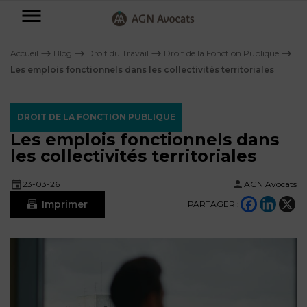
AGN
Avocats
Accueil
⟶
Blog
⟶
Droit du Travail
⟶
Droit de la Fonction Publique
⟶
-
Les emplois fonctionnels dans les collectivités territoriales
Particuliers
DROIT DE LA FONCTION PUBLIQUE
Entreprises
Les emplois fonctionnels dans
NOS
les collectivités territoriales
DOMAINES
DE
Plus
23-03-26
AGN Avocats
COMPÉTENCE
d’offres
NOS
Imprimer
PARTAGER :
DOMAINES
AFFAIRES
DE
FAMILIALES
COMPÉTENCE
À
AGN
CRÉATION
propos
FISCALITÉ
LEGAL
D’ENTREPRISES
PARTNERS
Blog
DROIT
DUBAÏ
CONTRATS &