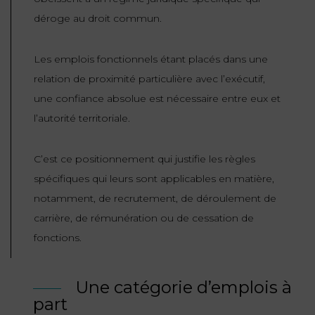
ET
DROITS
DROIT
déroge au droit commun.
PROPRIÉTÉ
ADMINISTRATIF
INTELLECTUELLE
INDEMNITÉ DE
Les emplois fonctionnels étant placés dans une
LICENCIEMENT
DISTRIBUTION
relation de proximité particulière avec l’exécutif,
une confiance absolue est nécessaire entre eux et
ENTREPRISES
PENSION
l’autorité territoriale.
EN
ALIMENTAIRE
DIFFICULTÉ
C’est ce positionnement qui justifie les règles
PERSONNES
PRESTATION
spécifiques qui leurs sont applicables en matière,
COMPENSATOIRE
PUBLIQUES
notamment, de recrutement, de déroulement de
carrière, de rémunération ou de cessation de
AGN
PRÉJUDICE
fonctions.
HAUSSMANN
CORPOREL
DROIT
Une catégorie d’emplois à
DU
part
TOURISME