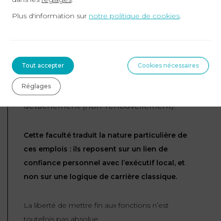
Elle peut intervenir :
Plus d'information sur
notre politique de cookies
.
À l’initiative de l’autorité territoriale
,
sans nécessité de faute ;
À tout moment, sous réserve de
Tout accepter
Cookies nécessaires
certaines limites temporelles ;
Réglages
Ou à l’échéance normale du
détachement (non-renouvellement).
Cette faculté traduit la nature particulière de
ces emplois : ils reposent sur un lien de
confiance personnel avec l’exécutif local, et
non sur une logique de carrière classique.
La liberté de mettre fin aux fonctions n’est
toutefois pas absolue.