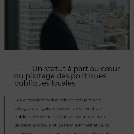
NOUS
DU
CONSOMMATION
CONNAÎTRE
TRAVAIL
AGN
AVOCATS
EQUIPE
Nos
DROIT
agences
RESPONSABILITÉ
SERVICE
DIRIGEANTE
DES
& ASSURANCE
FRANCO-
AFFAIRES
REJOIGNEZ-
TURC
Prendre
NOUS
IMMOBILIER
RESPONSABILITÉ
RDV
START-
& ASSURANCE
UPS
CONTRATS &
Un statut à part au cœur
CONSOMMATION
du pilotage des politiques
RGPD
FISCALITÉ
09
publiques locales
72
/
34
DROIT
DONNÉES
24
IMMOBILIER
ADMINISTRATIF
72
Les emplois fonctionnels constituent une
PERSONNELLES
catégorie singulière au sein de la fonction
DROIT
SUCCESSION
DROIT
DU
publique territoriale. Situés à l’interface entre
ER EN LIGNE
DU
TRAVAIL
décision politique et gestion administrative, ils
CALCULER
NUMÉRIQUE
obéissent à un régime juridique spécifique qui
VOS