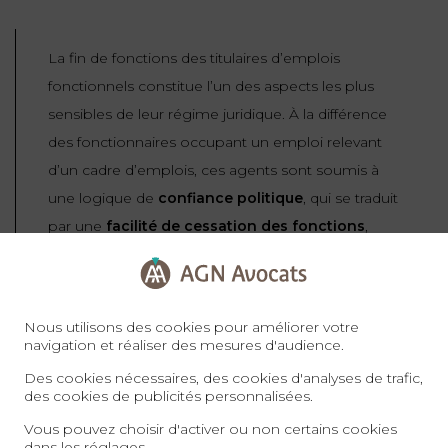
La fin de fonctions des titulaires d’emplois
fonctionnels constitue l’un des aspects les plus
sensibles de leur régime juridique. À la différence
des fonctionnaires occupant un emploi relevant
d’un cadre d’emplois, ces agents sont soumis à
une logique de
confiance politique
, qui se traduit
par une
facilité de cessation des fonctions
,
tempérée par des garanties procédurales et
statutaires spécifiques.
Nous utilisons des cookies pour améliorer votre
La cessation anticipée des fonctions sur un
navigation et réaliser des mesures d'audience.
emploi fonctionnel est communément désignée
Des cookies nécessaires, des cookies d'analyses de trafic,
des cookies de publicités personnalisées.
comme une
« décharge de fonctions »
.
Vous pouvez choisir d'activer ou non certains cookies
dans les
réglages
.