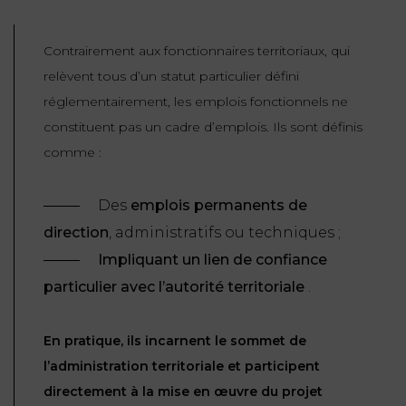
FONCTION
Contrairement aux fonctionnaires territoriaux, qui
PUBLIQUE
relèvent tous d’un statut particulier défini
PRÉJUDICE
réglementairement, les emplois fonctionnels ne
CORPOREL
constituent pas un cadre d’emplois. Ils sont définis
comme :
DROIT
DES
ÉTRANGERS
Des
emplois permanents de
ET
direction
, administratifs ou techniques ;
DE
Impliquant un lien de confiance
L’IMMIGRATION
particulier avec l’autorité territoriale
.
DROIT
DE
En pratique, ils incarnent le sommet de
L’URBANISME
l’administration territoriale et participent
directement à la mise en œuvre du projet