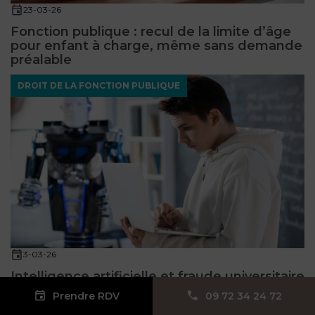
23-03-26
Fonction publique : recul de la limite d’âge
pour enfant à charge, même sans demande
préalable
DROIT DE LA FONCTION PUBLIQUE
3-03-26
Intelligence artificielle et fraude universitaire
: une université peut-elle sanctionner sans
Prendre RDV
09 72 34 24 72
règle claire ?