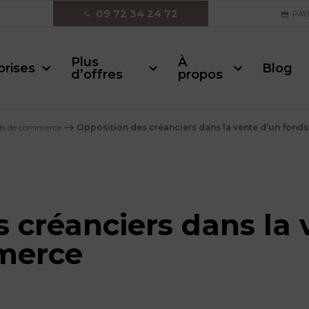
09 72 34 24 72
PAY
Plus
À
prises
Blog
d’offres
propos
nds de commerce
⟶
Opposition des créanciers dans la vente d’un fon
 créanciers dans la 
merce