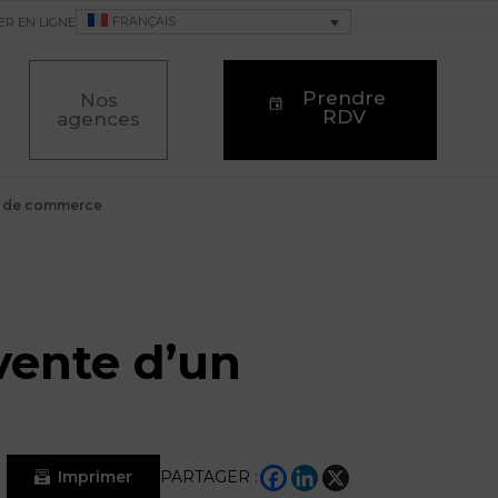
FRANÇAIS
ER EN LIGNE
Prendre
Nos
RDV
agences
ds de commerce
vente d’un
Imprimer
PARTAGER :