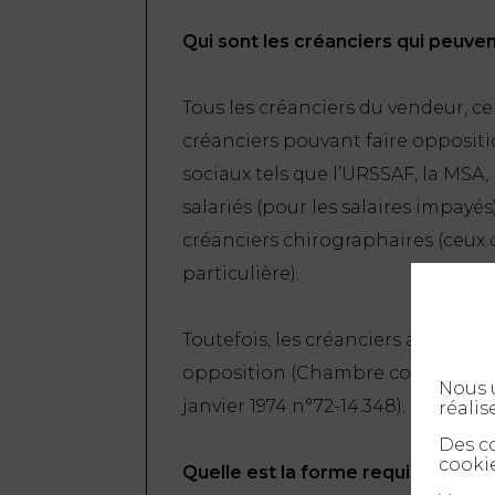
Qui sont les créanciers qui peuven
Tous les créanciers du vendeur, ce
créanciers pouvant faire oppositi
sociaux tels que l’URSSAF, la MSA, le
salariés (pour les salaires impayés
créanciers chirographaires (ceux
particulière).
Toutefois, les créanciers ayant un
opposition (Chambre commerciale 
Nous u
janvier 1974 n°72-14.348). La créan
réalis
Des co
cookie
Quelle est la forme requise pour f