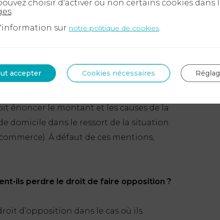
ouvez choisir d'activer ou non certains cookies dans 
ges
.
icile élu par l’acquéreur, soit par acte
d'information sur
.
notre politique de cookies
mandée avec demande d’avis de réception
e).
ut accepter
Cookies nécessaires
Régla
n ?
doit énoncer le montant et les causes de la
e domicile dans le ressort de la situation
e commerce). À défaut de ces mentions,
nt-ils perdre le droit de faire opposition ?
roit d’opposition dans le cas où ils