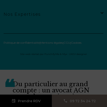
Nos Expertises
Politique de confidentialité
Mentions légales
CGU
Cookies
Site web réalisé par
Punchify.Me
&
Myx : UX/UI designer
Du particulier au grand
compte : un avocat AGN
pour chaque situation.
Prendre RDV
09 72 34 24 72