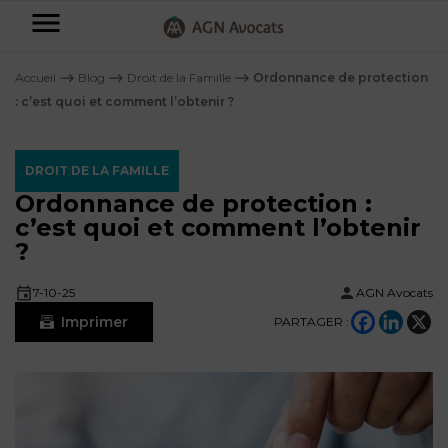
AGN
Avocats
Accueil
⟶
Blog
⟶
Droit de la Famille
⟶
Ordonnance de protection
-
: c’est quoi et comment l’obtenir ?
Particuliers
DROIT DE LA FAMILLE
Entreprises
Ordonnance de protection :
NOS
c’est quoi et comment l’obtenir
DOMAINES
?
DE
Plus
COMPÉTENCE
d’offres
NOS
7-10-25
AGN Avocats
DOMAINES
AFFAIRES
DE
Imprimer
PARTAGER :
FAMILIALES
COMPÉTENCE
À
AGN
CRÉATION
propos
FISCALITÉ
LEGAL
D’ENTREPRISES
PARTNERS
Blog
DROIT
DUBAÏ
CONTRATS &