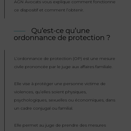
AGN Avocats vous explique comment fonctionne
ET
DROITS
DROIT
ce dispositif et comment l’obtenir.
PROPRIÉTÉ
ADMINISTRATIF
INTELLECTUELLE
INDEMNITÉ DE
LICENCIEMENT
Qu’est-ce qu’une
DISTRIBUTION
ordonnance de protection ?
ENTREPRISES
PENSION
EN
ALIMENTAIRE
L’ordonnance de protection (OP) est une mesure
DIFFICULTÉ
civile prononcée par le juge aux affaires familiale.
PERSONNES
PRESTATION
COMPENSATOIRE
PUBLIQUES
Elle vise à protéger une personne victime de
violences, qu’elles soient physiques,
AGN
PRÉJUDICE
HAUSSMANN
psychologiques, sexuelles ou économiques, dans
CORPOREL
un cadre conjugal ou familial.
DROIT
DU
Elle permet au juge de prendre des mesures
TOURISME