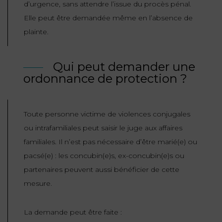
d’urgence, sans attendre l’issue du procès pénal.
FONCTION
Elle peut être demandée même en l’absence de
PUBLIQUE
plainte.
PRÉJUDICE
CORPOREL
Qui peut demander une
ordonnance de protection ?
DROIT
DES
ÉTRANGERS
Toute personne victime de violences conjugales
ET
ou intrafamiliales peut saisir le juge aux affaires
DE
familiales. Il n’est pas nécessaire d’être marié(e) ou
L’IMMIGRATION
pacsé(e) : les concubin(e)s, ex-concubin(e)s ou
partenaires peuvent aussi bénéficier de cette
DROIT
mesure.
DE
L’URBANISME
La demande peut être faite :