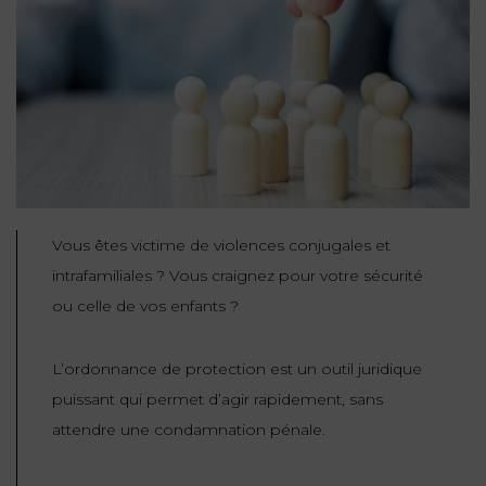
NOUS
DU
CONSOMMATION
CONNAÎTRE
TRAVAIL
AGN
AVOCATS
EQUIPE
Nos
DROIT
agences
RESPONSABILITÉ
SERVICE
DIRIGEANTE
DES
& ASSURANCE
FRANCO-
AFFAIRES
REJOIGNEZ-
TURC
Prendre
NOUS
IMMOBILIER
RESPONSABILITÉ
RDV
START-
& ASSURANCE
UPS
CONTRATS &
Vous êtes victime de violences conjugales et
CONSOMMATION
intrafamiliales ? Vous craignez pour votre sécurité
RGPD
FISCALITÉ
09
72
ou celle de vos enfants ?
/
34
DROIT
DONNÉES
24
IMMOBILIER
ADMINISTRATIF
72
PERSONNELLES
L’ordonnance de protection est un outil juridique
DROIT
puissant qui permet d’agir rapidement, sans
SUCCESSION
DROIT
DU
attendre une condamnation pénale.
ER EN LIGNE
DU
TRAVAIL
CALCULER
NUMÉRIQUE
VOS