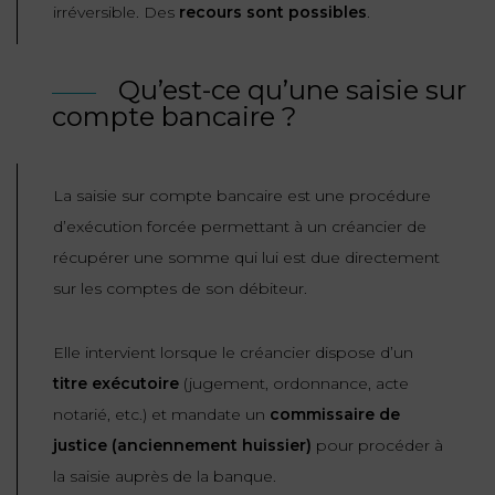
irréversible. Des
recours sont possibles
.
ET
DROITS
DROIT
PROPRIÉTÉ
ADMINISTRATIF
INTELLECTUELLE
INDEMNITÉ DE
Qu’est-ce qu’une saisie sur
LICENCIEMENT
compte bancaire ?
DISTRIBUTION
ENTREPRISES
PENSION
EN
La saisie sur compte bancaire est une procédure
ALIMENTAIRE
DIFFICULTÉ
d’exécution forcée permettant à un créancier de
récupérer une somme qui lui est due directement
PERSONNES
PRESTATION
sur les comptes de son débiteur.
COMPENSATOIRE
PUBLIQUES
AGN
Elle intervient lorsque le créancier dispose d’un
PRÉJUDICE
HAUSSMANN
titre exécutoire
(jugement, ordonnance, acte
CORPOREL
notarié, etc.) et mandate un
commissaire de
DROIT
justice (anciennement huissier)
pour procéder à
DU
la saisie auprès de la banque.
TOURISME