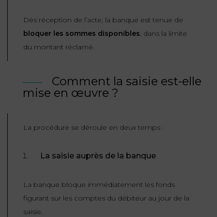
FONCTION
Dès réception de l’acte, la banque est tenue de
PUBLIQUE
bloquer les sommes disponibles
, dans la limite
du montant réclamé.
PRÉJUDICE
CORPOREL
Comment la saisie est-elle
DROIT
mise en œuvre ?
DES
ÉTRANGERS
ET
La procédure se déroule en deux temps :
DE
L’IMMIGRATION
La saisie auprès de la banque
DROIT
DE
La banque bloque immédiatement les fonds
L’URBANISME
figurant sur les comptes du débiteur au jour de la
saisie.