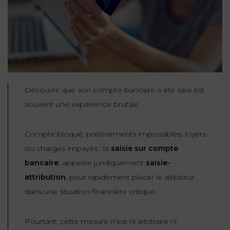
NOUS
DU
CONSOMMATION
CONNAÎTRE
TRAVAIL
AGN
AVOCATS
EQUIPE
Nos
DROIT
agences
RESPONSABILITÉ
SERVICE
DIRIGEANTE
DES
& ASSURANCE
FRANCO-
AFFAIRES
REJOIGNEZ-
TURC
Prendre
NOUS
IMMOBILIER
Découvrir que son compte bancaire a été saisi est
RESPONSABILITÉ
RDV
START-
& ASSURANCE
souvent une expérience brutale.
UPS
CONTRATS &
CONSOMMATION
RGPD
FISCALITÉ
Compte bloqué, prélèvements impossibles, loyers
09
72
/
ou charges impayés : la
saisie sur compte
34
DROIT
DONNÉES
24
IMMOBILIER
bancaire
, appelée juridiquement
saisie-
ADMINISTRATIF
72
PERSONNELLES
attribution
, peut rapidement placer le débiteur
DROIT
dans une situation financière critique.
SUCCESSION
DROIT
DU
ER EN LIGNE
DU
TRAVAIL
CALCULER
Pourtant, cette mesure n’est ni arbitraire ni
NUMÉRIQUE
VOS