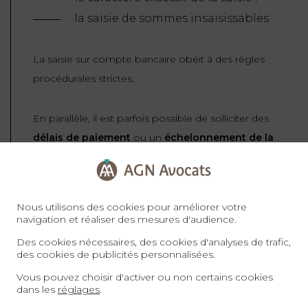
la saisie de sommes insaisissables.
La saisie sur compte bancaire obéit à des règles
procédurales strictes.
En parallèle, il est parfois possible de solliciter des
délais de paiement
ou un
échelonnement de la
dette
, afin de desserrer l’impact financier
immédiat.
Nous utilisons des cookies pour améliorer votre
Une intervention rapide permet souvent d’éviter
navigation et réaliser des mesures d'audience.
une aggravation inutile des conséquences de la
Des cookies nécessaires, des cookies d'analyses de trafic,
des cookies de publicités personnalisées.
saisie.
Vous pouvez choisir d'activer ou non certains cookies
dans les
réglages
.
La saisie sur compte bancaire est une mesure