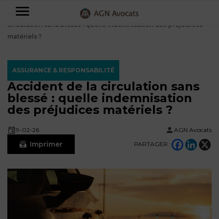
AGN
Accueil
⟶
Blog
⟶
Assurance & Responsabilité
⟶
Accident de la
circulation sans blessé : quelle indemnisation des préjudices
Avocats
matériels ?
-
Particuliers
ASSURANCE & RESPONSABILITÉ
Accident de la circulation sans
Entreprises
blessé : quelle indemnisation
NOS
des préjudices matériels ?
DOMAINES
DE
Plus
9-02-26
AGN Avocats
COMPÉTENCE
d’offres
NOS
Imprimer
PARTAGER :
DOMAINES
AFFAIRES
DE
FAMILIALES
COMPÉTENCE
À
AGN
CRÉATION
propos
FISCALITÉ
LEGAL
D’ENTREPRISES
PARTNERS
Blog
DROIT
DUBAÏ
CONTRATS &