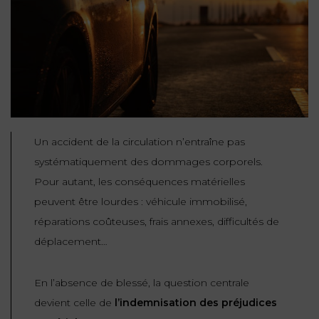
NOUS
DU
CONSOMMATION
CONNAÎTRE
TRAVAIL
AGN
AVOCATS
EQUIPE
Nos
DROIT
agences
RESPONSABILITÉ
SERVICE
DIRIGEANTE
DES
& ASSURANCE
FRANCO-
AFFAIRES
REJOIGNEZ-
TURC
Prendre
NOUS
IMMOBILIER
RESPONSABILITÉ
RDV
START-
Un accident de la circulation n’entraîne pas
& ASSURANCE
UPS
CONTRATS &
systématiquement des dommages corporels.
CONSOMMATION
Pour autant, les conséquences matérielles
RGPD
FISCALITÉ
09
72
/
peuvent être lourdes : véhicule immobilisé,
34
DROIT
DONNÉES
24
IMMOBILIER
réparations coûteuses, frais annexes, difficultés de
ADMINISTRATIF
72
PERSONNELLES
déplacement…
DROIT
SUCCESSION
DROIT
DU
En l’absence de blessé, la question centrale
ER EN LIGNE
DU
TRAVAIL
devient celle de
l’indemnisation des préjudices
CALCULER
NUMÉRIQUE
VOS