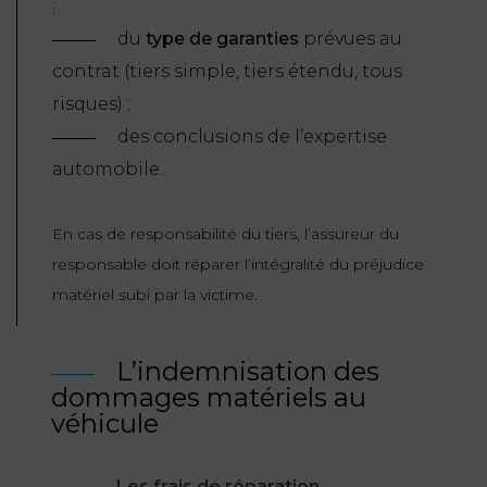
;
FONCTION
du
type de garanties
prévues au
PUBLIQUE
contrat (tiers simple, tiers étendu, tous
risques) ;
PRÉJUDICE
des conclusions de l’expertise
CORPOREL
automobile.
DROIT
DES
En cas de responsabilité du tiers, l’assureur du
ÉTRANGERS
responsable doit réparer l’intégralité du préjudice
ET
matériel subi par la victime.
DE
L’IMMIGRATION
L’indemnisation des
DROIT
dommages matériels au
DE
véhicule
L’URBANISME
Les frais de réparation