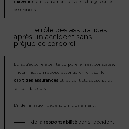
matériels
, principalement prise en charge par les
ET
DROITS
DROIT
assurances.
PROPRIÉTÉ
ADMINISTRATIF
INTELLECTUELLE
INDEMNITÉ DE
LICENCIEMENT
Le rôle des assurances
DISTRIBUTION
après un accident sans
préjudice corporel
ENTREPRISES
PENSION
EN
ALIMENTAIRE
DIFFICULTÉ
Lorsqu’aucune atteinte corporelle n’est constatée,
PERSONNES
PRESTATION
l’indemnisation repose essentiellement sur le
COMPENSATOIRE
PUBLIQUES
droit des assurances
et les contrats souscrits par
les conducteurs.
AGN
PRÉJUDICE
HAUSSMANN
CORPOREL
L’indemnisation dépend principalement :
DROIT
DU
de la
responsabilité
dans l’accident
TOURISME