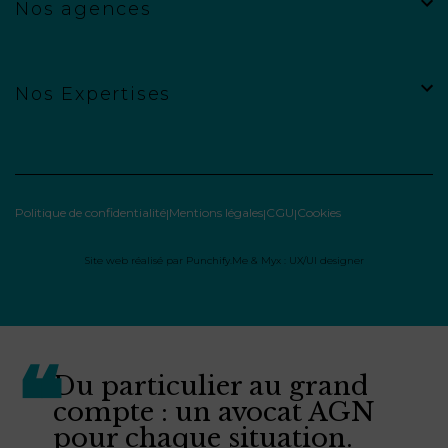
Nos agences
Nos Expertises
Politique de confidentialité
Mentions légales
CGU
Cookies
Site web réalisé par
Punchify.Me
&
Myx : UX/UI designer
Du particulier au grand
compte : un avocat AGN
pour chaque situation.