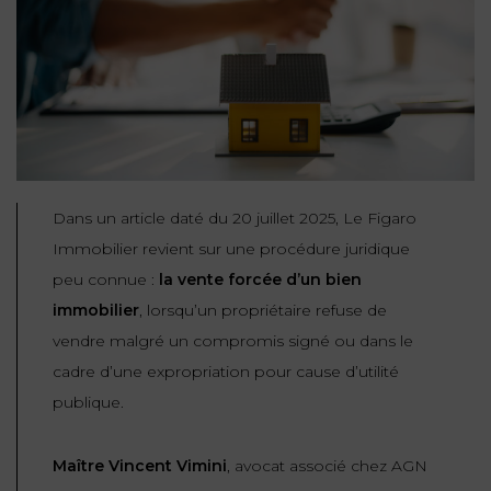
NOUS
DU
CONSOMMATION
CONNAÎTRE
TRAVAIL
AGN
AVOCATS
EQUIPE
Nos
DROIT
agences
RESPONSABILITÉ
SERVICE
DIRIGEANTE
DES
& ASSURANCE
FRANCO-
AFFAIRES
REJOIGNEZ-
TURC
Prendre
NOUS
IMMOBILIER
RESPONSABILITÉ
RDV
START-
Dans un article daté du 20 juillet 2025, Le Figaro
& ASSURANCE
UPS
CONTRATS &
Immobilier revient sur une procédure juridique
CONSOMMATION
peu connue :
la vente forcée d’un bien
RGPD
FISCALITÉ
09
72
/
immobilier
, lorsqu’un propriétaire refuse de
34
DROIT
DONNÉES
24
IMMOBILIER
vendre malgré un compromis signé ou dans le
ADMINISTRATIF
72
PERSONNELLES
cadre d’une expropriation pour cause d’utilité
DROIT
publique.
SUCCESSION
DROIT
DU
ER EN LIGNE
DU
TRAVAIL
Maître Vincent Vimini
, avocat associé chez AGN
CALCULER
NUMÉRIQUE
VOS