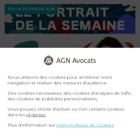
REVUE DE PRESSE AGN
Nous utilisons des cookies pour améliorer votre
navigation et réaliser des mesures d'audience.
26-02-26
Des cookies nécessaires, des cookies d'analyses de trafic,
AGN Avocats à l’honneur : Audrey Khoury
des cookies de publicités personnalisées.
mise en lumière par la CPME Sarthe
Vous pouvez choisir d'activer ou non certains cookies
dans les
réglages
.
Toutes les catégories
Plus d'information sur
notre politique de cookies
.