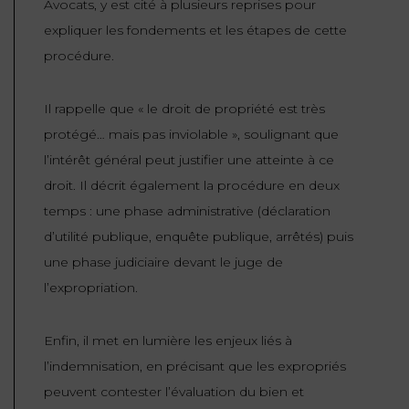
Avocats, y est cité à plusieurs reprises pour
ET
DROITS
DROIT
expliquer les fondements et les étapes de cette
PROPRIÉTÉ
ADMINISTRATIF
procédure.
INTELLECTUELLE
INDEMNITÉ DE
LICENCIEMENT
DISTRIBUTION
Il rappelle que
« le droit de propriété est très
protégé… mais pas inviolable »
, soulignant que
ENTREPRISES
PENSION
l’intérêt général peut justifier une atteinte à ce
EN
ALIMENTAIRE
droit. Il décrit également la procédure en deux
DIFFICULTÉ
temps : une phase administrative (déclaration
PERSONNES
PRESTATION
d’utilité publique, enquête publique, arrêtés) puis
COMPENSATOIRE
PUBLIQUES
une phase judiciaire devant le juge de
AGN
l’expropriation.
PRÉJUDICE
HAUSSMANN
CORPOREL
Enfin, il met en lumière les enjeux liés à
DROIT
l’indemnisation, en précisant que les expropriés
DU
peuvent contester l’évaluation du bien et
TOURISME