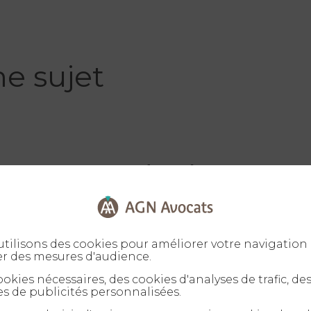
e sujet
nutes – Drogue dans la
on publique : quelles
ions pour les hauts
ionnaires ?
tilisons des cookies pour améliorer votre navigation 
er des mesures d'audience.
okies nécessaires, des cookies d'analyses de trafic, de
s de publicités personnalisées.