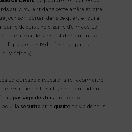
eau de L’Hers
, de peur d’être heurtée par
ds qui circulent dans cette artère étroite.
ue jour son portail dans ce quartier qui a
rbaine depuis une dizaine d’années. Le
 étroite à double sens, est devenu un axe
 la ligne de bus 19 de Tisséo et par de
Le Parisien »)
Léa Lafourcade a réussi à faire reconnaître
quelle sa cliente faisait face au quotidien
és au
passage des bus
près de son
 pour la
sécurité
et la
qualité
de vie de tous