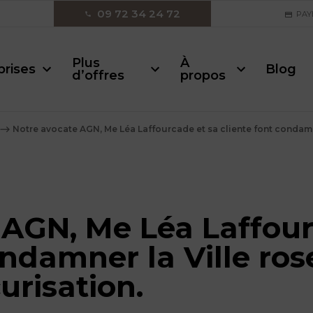
09 72 34 24 72
PAY
Plus
À
prises
Blog
d’offres
propos
⟶
Notre avocate AGN, Me Léa Laffourcade et sa cliente font condamne
 AGN, Me Léa Laffour
ondamner la Ville ros
urisation.