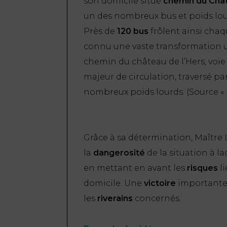
son domicile situé
chemin du Chât
un des nombreux bus et poids lour
Près de
120 bus
frôlent ainsi chaq
connu une vaste transformation u
chemin du château de l’Hers, voie
majeur de circulation, traversé par
nombreux poids lourds. (
Source « 
Grâce à sa détermination, Maître 
la
dangerosité
de la situation à la
en mettant en avant les
risques
li
domicile. Une
victoire
importante
les
riverains
concernés.