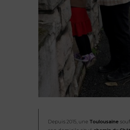
Depuis 2015, une
Toulousaine
souf