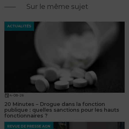
ET
Sur le même sujet
DROITS
DROIT
PROPRIÉTÉ
ADMINISTRATIF
INTELLECTUELLE
INDEMNITÉ DE
LICENCIEMENT
ACTUALITÉS
DISTRIBUTION
ENTREPRISES
PENSION
EN
ALIMENTAIRE
DIFFICULTÉ
PERSONNES
PRESTATION
COMPENSATOIRE
PUBLIQUES
AGN
4-08-26
PRÉJUDICE
HAUSSMANN
CORPOREL
20 Minutes – Drogue dans la fonction
publique : quelles sanctions pour les hauts
DROIT
fonctionnaires ?
DU
TOURISME
REVUE DE PRESSE AGN