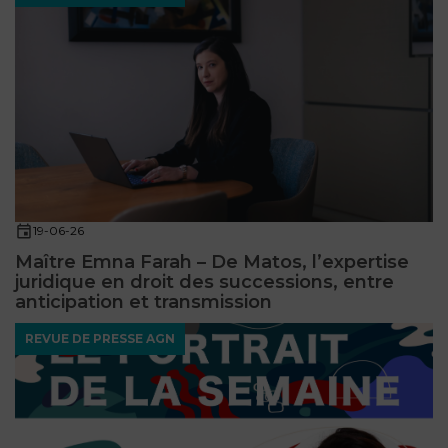
FONCTION
PUBLIQUE
PRÉJUDICE
CORPOREL
DROIT
DES
ÉTRANGERS
19-06-26
ET
Maître Emna Farah – De Matos, l’expertise
DE
juridique en droit des successions, entre
anticipation et transmission
L’IMMIGRATION
REVUE DE PRESSE AGN
DROIT
DE
L’URBANISME