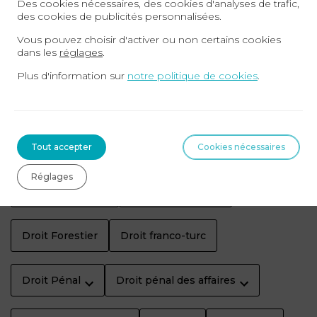
Des cookies nécessaires, des cookies d'analyses de trafic,
Contentieux MSA
Droit Administratif et Public
des cookies de publicités personnalisées.
Vous pouvez choisir d'activer ou non certains cookies
dans les
réglages
.
Droit Contrats & Distribution
Plus d'information sur
notre politique de cookies
.
Droit de la Famille
Droit des Affaires
Droit des étrangers et de l'immigration
Tout accepter
Cookies nécessaires
Réglages
Droit du Sport
Droit du Travail
Droit Forestier
Droit franco-turc
Droit Pénal
Droit pénal des affaires