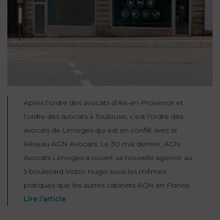
NOUS
DU
CONSOMMATION
CONNAÎTRE
TRAVAIL
AGN
AVOCATS
EQUIPE
Nos
DROIT
agences
RESPONSABILITÉ
SERVICE
DIRIGEANTE
DES
& ASSURANCE
FRANCO-
AFFAIRES
REJOIGNEZ-
TURC
Prendre
NOUS
IMMOBILIER
RESPONSABILITÉ
RDV
START-
& ASSURANCE
Après l’ordre des avocats d’Aix-en-Provence et
UPS
CONTRATS &
l’ordre des avocats à Toulouse, c’est l’ordre des
CONSOMMATION
RGPD
FISCALITÉ
avocats de Limoges qui est en conflit avec le
09
72
/
Réseau AGN Avocats. Le 30 mai dernier, AGN
34
DROIT
DONNÉES
24
IMMOBILIER
Avocats Limoges a ouvert sa nouvelle agence au
ADMINISTRATIF
72
PERSONNELLES
5 boulevard Victor Hugo sous les mêmes
DROIT
pratiques que les autres cabinets AGN en France.
SUCCESSION
DROIT
DU
ER EN LIGNE
Lire l’article
DU
TRAVAIL
CALCULER
NUMÉRIQUE
VOS