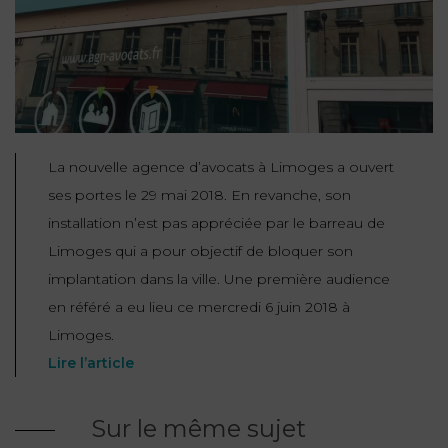
NOUS
DU
CONSOMMATION
CONNAÎTRE
TRAVAIL
AGN
AVOCATS
EQUIPE
Nos
DROIT
agences
RESPONSABILITÉ
SERVICE
DIRIGEANTE
DES
& ASSURANCE
FRANCO-
AFFAIRES
REJOIGNEZ-
TURC
La nouvelle agence d’avocats à Limoges a ouvert
Prendre
NOUS
IMMOBILIER
RESPONSABILITÉ
RDV
START-
ses portes le 29 mai 2018. En revanche, son
& ASSURANCE
UPS
CONTRATS &
installation n’est pas appréciée par le barreau de
CONSOMMATION
Limoges qui a pour objectif de bloquer son
RGPD
FISCALITÉ
09
implantation dans la ville. Une première audience
72
/
34
DROIT
en référé a eu lieu ce mercredi 6 juin 2018 à
DONNÉES
24
IMMOBILIER
ADMINISTRATIF
72
Limoges.
PERSONNELLES
Lire l’article
DROIT
SUCCESSION
DROIT
DU
ER EN LIGNE
DU
TRAVAIL
Sur le même sujet
CALCULER
NUMÉRIQUE
VOS