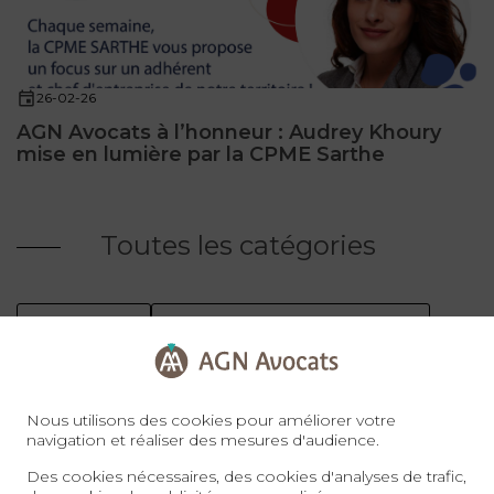
26-02-26
AGN Avocats à l’honneur : Audrey Khoury
mise en lumière par la CPME Sarthe
Toutes les catégories
Actualités
Assurance & Responsabilité
Contentieux & résolution des litiges
Nous utilisons des cookies pour améliorer votre
navigation et réaliser des mesures d'audience.
Contentieux MSA
Droit Administratif et Public
Des cookies nécessaires, des cookies d'analyses de trafic,