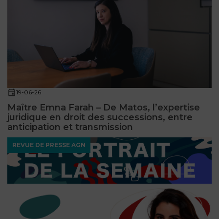
FONCTION
PUBLIQUE
PRÉJUDICE
CORPOREL
DROIT
19-06-26
DES
Maître Emna Farah – De Matos, l’expertise
ÉTRANGERS
juridique en droit des successions, entre
ET
anticipation et transmission
DE
REVUE DE PRESSE AGN
L’IMMIGRATION
DROIT
DE
L’URBANISME