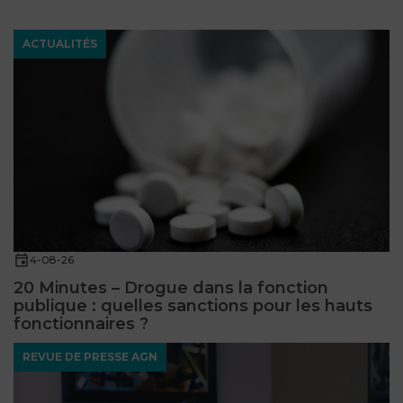
ET
DROITS
DROIT
PROPRIÉTÉ
ADMINISTRATIF
ACTUALITÉS
INTELLECTUELLE
INDEMNITÉ DE
LICENCIEMENT
DISTRIBUTION
ENTREPRISES
PENSION
EN
ALIMENTAIRE
DIFFICULTÉ
PERSONNES
PRESTATION
COMPENSATOIRE
PUBLIQUES
4-08-26
AGN
20 Minutes – Drogue dans la fonction
PRÉJUDICE
publique : quelles sanctions pour les hauts
HAUSSMANN
CORPOREL
fonctionnaires ?
DROIT
REVUE DE PRESSE AGN
DU
TOURISME