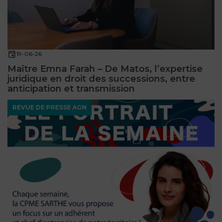
FONCTION
PUBLIQUE
PRÉJUDICE
19-06-26
CORPOREL
Maître Emna Farah – De Matos, l’expertise
juridique en droit des successions, entre
DROIT
anticipation et transmission
DES
REVUE DE PRESSE AGN
ÉTRANGERS
ET
DE
L’IMMIGRATION
DROIT
DE
L’URBANISME