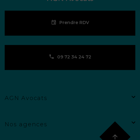
Prendre RDV
09 72 34 24 72
AGN Avocats
Nos agences