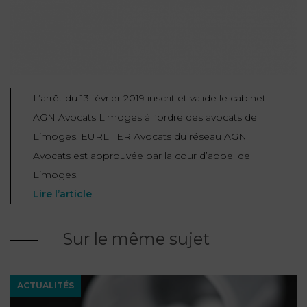
NOUS
DU
CONSOMMATION
CONNAÎTRE
TRAVAIL
AGN
AVOCATS
EQUIPE
Nos
DROIT
agences
RESPONSABILITÉ
SERVICE
DIRIGEANTE
DES
& ASSURANCE
FRANCO-
AFFAIRES
REJOIGNEZ-
L’arrêt du 13 février 2019 inscrit et valide le cabinet
TURC
Prendre
NOUS
IMMOBILIER
AGN Avocats Limoges à l’ordre des avocats de
RESPONSABILITÉ
RDV
START-
Limoges. EURL TER Avocats du réseau AGN
& ASSURANCE
UPS
CONTRATS &
Avocats est approuvée par la cour d’appel de
CONSOMMATION
Limoges.
RGPD
FISCALITÉ
09
72
Lire l’article
/
34
DROIT
DONNÉES
24
IMMOBILIER
ADMINISTRATIF
72
PERSONNELLES
Sur le même sujet
DROIT
SUCCESSION
DROIT
DU
ER EN LIGNE
DU
TRAVAIL
ACTUALITÉS
CALCULER
NUMÉRIQUE
VOS