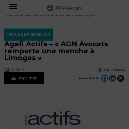
AGN
Accueil
⟶
Blog
⟶
Actualités
⟶
Revue de presse AGN
⟶
Agefi Actifs –
« AGN Avocats remporte une manche à Limoges »
Avocats
-
REVUE DE PRESSE AGN
Particuliers
Agefi Actifs – « AGN Avocats
remporte une manche à
Entreprises
Limoges »
NOS
DOMAINES
20-02-19
AGN Avocats
DE
Plus
COMPÉTENCE
Imprimer
PARTAGER :
d’offres
NOS
DOMAINES
AFFAIRES
DE
FAMILIALES
COMPÉTENCE
À
AGN
CRÉATION
propos
FISCALITÉ
LEGAL
D’ENTREPRISES
PARTNERS
Blog
DROIT
DUBAÏ
CONTRATS &