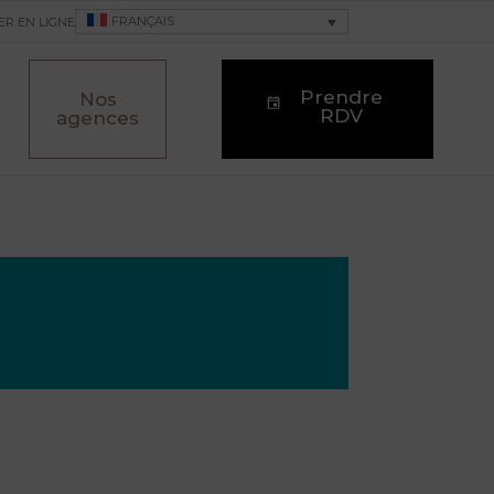
FRANÇAIS
ER EN LIGNE
Prendre
Nos
RDV
agences