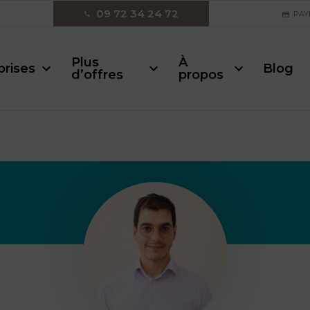
09 72 34 24 72
PAY
Plus
À
prises
Blog
d’offres
propos