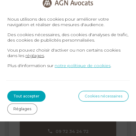
FONCTION
PUBLIQUE
Nous utilisons des cookies pour améliorer votre
navigation et réaliser des mesures d'audience.
PRÉJUDICE
Des cookies nécessaires, des cookies d'analyses de trafic,
CORPOREL
des cookies de publicités personnalisées.
Vous pouvez choisir d'activer ou non certains cookies
DROIT
dans les
réglages
.
DES
Plus d'information sur
notre politique de cookies
.
ÉTRANGERS
Prenez RDV en agence, par
ET
téléphone, en visioconférence :
DE
L’IMMIGRATION
Tout accepter
Cookies nécessaires
DROIT
Prendre RDV
Réglages
DE
L’URBANISME
09 72 34 24 72