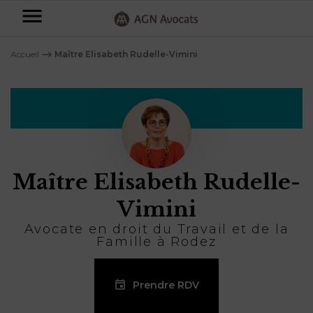
AGN
Avocats
Accueil
⟶
Maître Elisabeth Rudelle-Vimini
-
Particuliers
Entreprises
NOS
DOMAINES
Maître Elisabeth Rudelle-
DE
Plus
COMPÉTENCE
d’offres
NOS
Vimini
DOMAINES
AFFAIRES
DE
Avocate en droit du Travail et de la
FAMILIALES
COMPÉTENCE
Famille à Rodez
À
AGN
CRÉATION
propos
FISCALITÉ
LEGAL
D’ENTREPRISES
Prendre RDV
PARTNERS
Blog
DROIT
DUBAÏ
CONTRATS &