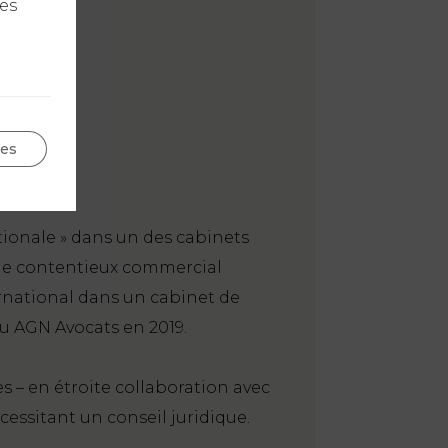
les
N
ges
ionale » dans un des cabinets
ns le contentieux commercial
ernational dans un cabinet de
au AGN Avocats en 2019.
es – en étroite collaboration avec
essitant un conseil juridique.