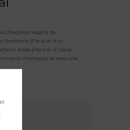
al
aws (Magister legam) de
éon Sorbonne (Paris) et d’un
éon Assas (Paris II). A l’issue
u commerce international avec une
et
s