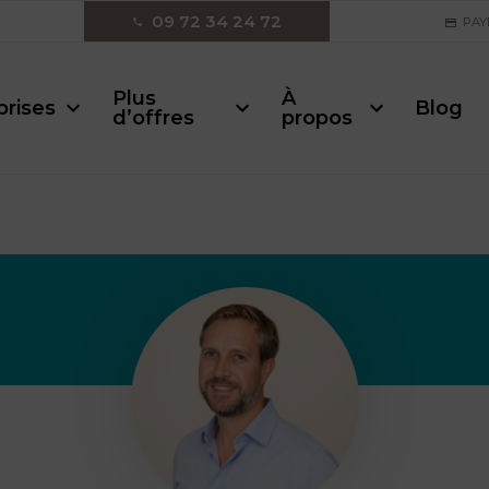
09 72 34 24 72
PAY
Plus
À
prises
Blog
d’offres
propos