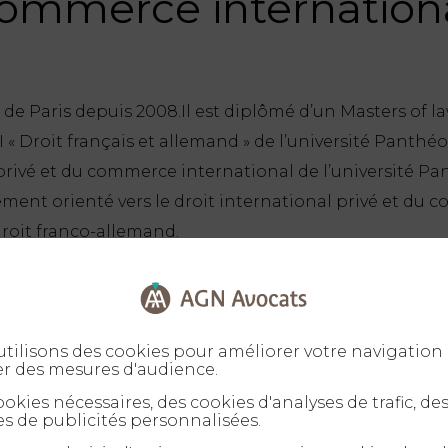
ommerce internation
 de Paris depuis 2008.Il est diplômé d’un Masters of l
 I « Droit français et allemand » de l’université Panth
privé et du commerce international de l’université Panth
llement orienté vers le droit international privé et d
droit franco-allemand.
tilisons des cookies pour améliorer votre navigation 
er des mesures d'audience.
okies nécessaires, des cookies d'analyses de trafic, de
s de publicités personnalisées.