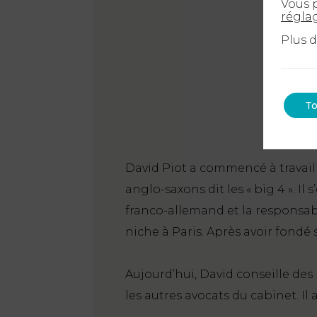
Vous p
régla
Plus 
To
David Piot a commencé à travail
anglo-saxons dit les « big 4 ». I
franco-allemand et la responsabi
niche à Paris. Après avoir fondé 
Aujourd’hui, David conseille des 
les autres avocats du cabinet. I