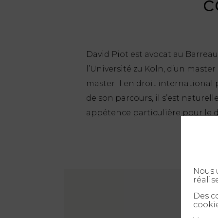
c
David Piot est avocat au Barreau
l’Université zu Köln, d’un master
master II en droit international 
de son parcours, il s’est nature
appétence particulière pour le 
Nous u
réalis
Des co
cookie