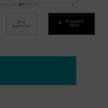
FRANÇAIS
ER EN LIGNE
Prendre
Nos
RDV
agences