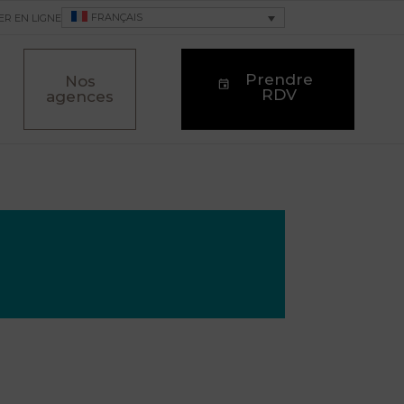
FRANÇAIS
ER EN LIGNE
Prendre
Nos
RDV
agences