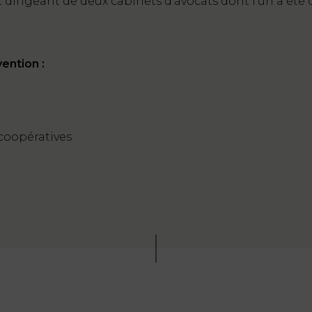
irigeant de deux cabinets d’avocats dont l’un a été cé
ention :
 coopératives