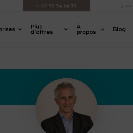
09 72 34 24 72
PAY
Plus
À
prises
Blog
d’offres
propos