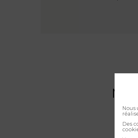
Mast
Nous u
réalis
Des co
cookie