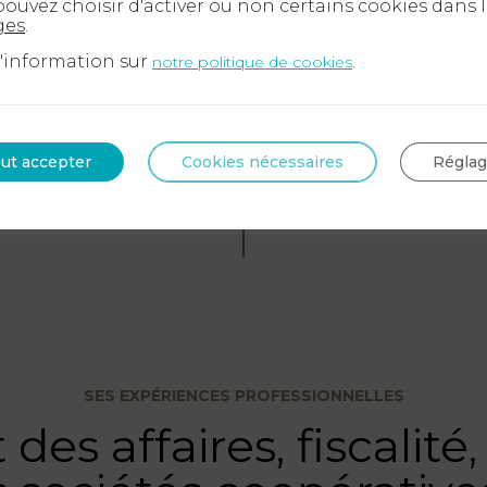
ouvez choisir d'activer ou non certains cookies dans 
ges
.
 affaires et d’un Master II en fiscalité (Université Par
d'information sur
.
notre politique de cookies
patrimoine (Université de Clermont-Ferrand), Alexis B
atrimonial avant d’élargir sa pratique au conseil juridiq
ut accepter
Cookies nécessaires
Régla
SES EXPÉRIENCES PROFESSIONNELLES
 des affaires, fiscalité,