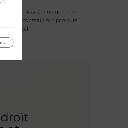
les
is-Panthéon-Assas), ainsi que d’un
aboulat a construit son parcours
ue et fiscal.
ges
 droit