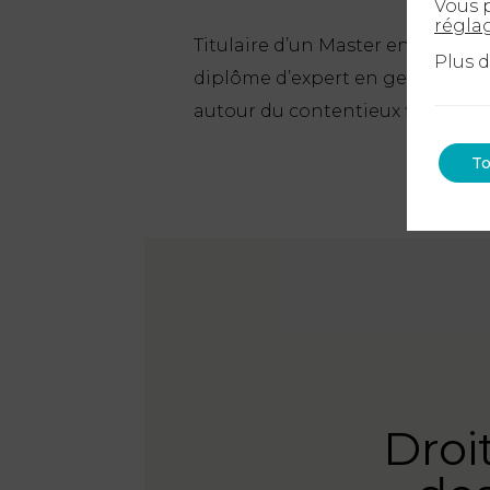
Vous p
régla
Titulaire d’un Master en droit des
Plus 
diplôme d’expert en gestion de 
autour du contentieux fiscal et p
To
Droit