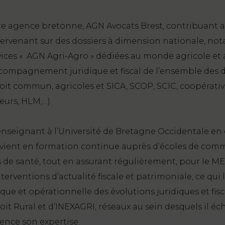
ère agence bretonne, AGN Avocats Brest, contribuant
tervenant sur des dossiers à dimension nationale, no
rvices « AGN Agri-Agro » dédiées au monde agricole et
ccompagnement juridique et fiscal de l’ensemble des d
oit commun, agricoles et SICA, SCOP, SCIC, coopérativ
urs, HLM,…).
 enseignant à l’Université de Bretagne Occidentale en 
tervient en formation continue auprès d’écoles de com
de santé, tout en assurant régulièrement, pour le MED
erventions d’actualité fiscale et patrimoniale, ce qui lu
que et opérationnelle des évolutions juridiques et fi
it Rural et d’INEXAGRI, réseaux au sein desquels il é
ence son expertise.