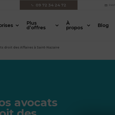
09 72 34 24 72
PAY
Plus
À
prises
Blog
d’offres
propos
s droit des Affaires à Saint-Nazaire
os avocats
oit des