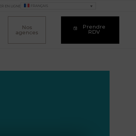
FRANÇAIS
ER EN LIGNE
Prendre
Nos
RDV
agences