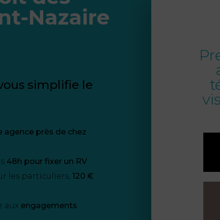
int-Nazaire
Pr
t
ous simplifie le
vi
e agence près de chez
us
48h pour fixer un RV
 les particuliers,
120 €
e aux
engagements