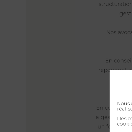
structuration
gest
Nos avoca
En consei
répondent à 
quotidi
Nous u
En contentieu
réalis
la gestion des
Des co
cookie
un fournisseu