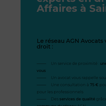
Affaires à Sa
Le réseau AGN Avocats v
droit :
Un service de proximité :
un
vous
Un avocat vous rappelle so
Une consultation à
75 €
pour
pour les professionnels
Des
services de qualité
grâc