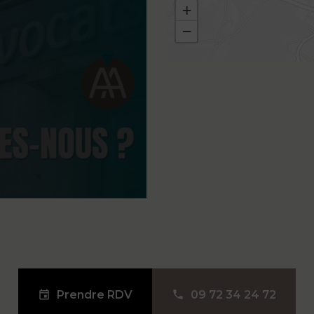
+
−
Prendre RDV
09 72 34 24 72