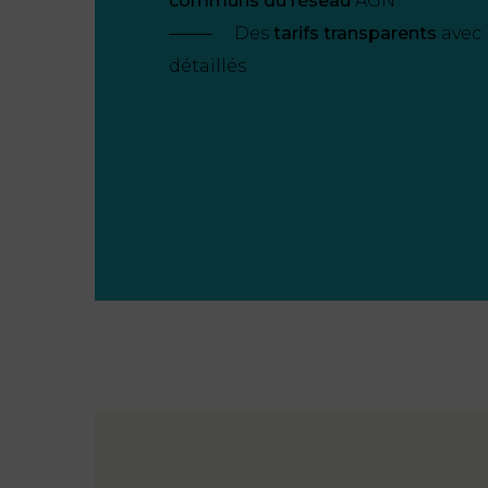
communs du réseau
AGN
Des
tarifs transparents
avec 
détaillés