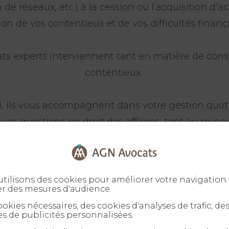
 de réseaux, etc.) à la cession ou l’acquisition d’act
ion de vos contentieux et de vos difficultés financi
ts experts interviennent tant en matière de cons
contentieux :
l, ils vous accompagnent dans votre gestion quot
vos questions en droit des affaires, tant au niveau
ennes (assemblée générale…) que des problématiq
ponctuelles (restructuration…).
tilisons des cookies pour améliorer votre navigation 
x, nos avocats experts en droit des Affaires inte
er des mesures d'audience.
 conflits qui peuvent survenir que ce soit entre a
okies nécessaires, des cookies d'analyses de trafic, de
s de publicités personnalisées.
r/client. Dans ce cadre-là, il est indispensable po