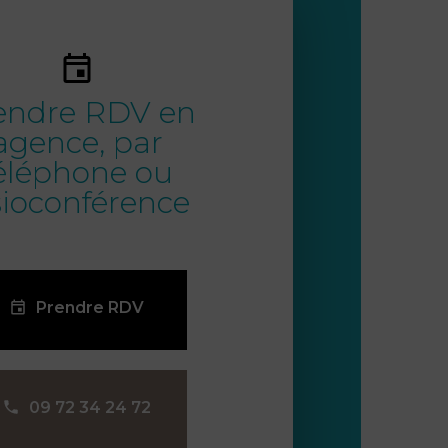
endre RDV en
agence, par
éléphone ou
sioconférence
Prendre RDV
09 72 34 24 72