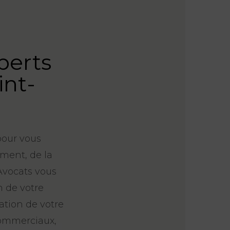
perts
int-
pour vous
ment, de la
 Avocats vous
n de votre
ration de votre
commerciaux,