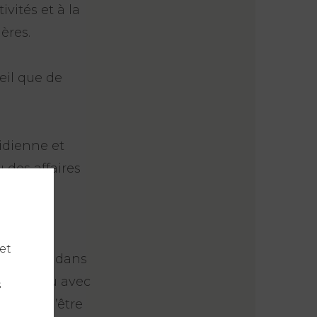
ivités et à la
ères.
eil que de
idienne et
 des affaires
ues plus
et
rviennent dans
ssociés ou avec
s
ur vous d’être