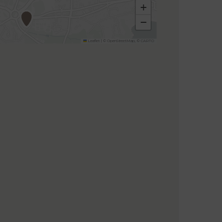
+
−
Leaflet
|
©
OpenStreetMap
, ©
CARTO