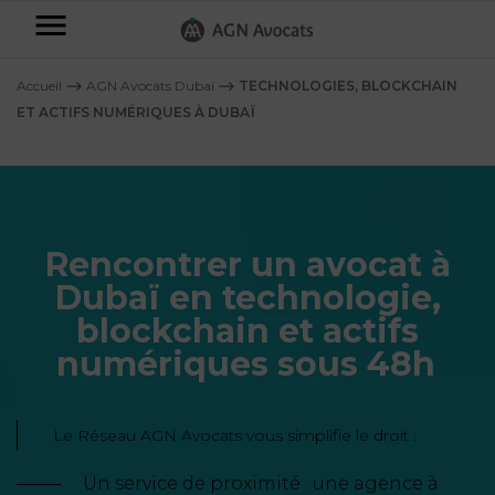
AGN
Avocats
Accueil
⟶
AGN Avocats Dubaï
⟶
TECHNOLOGIES, BLOCKCHAIN
-
ET ACTIFS NUMÉRIQUES À DUBAÏ
Particuliers
Entreprises
NOS
Rencontrer un avocat à
DOMAINES
DE
Plus
Dubaï en technologie,
COMPÉTENCE
d’offres
NOS
blockchain et actifs
DOMAINES
AFFAIRES
DE
numériques sous 48h
FAMILIALES
COMPÉTENCE
À
AGN
CRÉATION
propos
FISCALITÉ
LEGAL
D’ENTREPRISES
Le Réseau AGN Avocats vous simplifie le droit :
PARTNERS
Blog
DROIT
Un service de proximité : une agence à
DUBAÏ
CONTRATS &