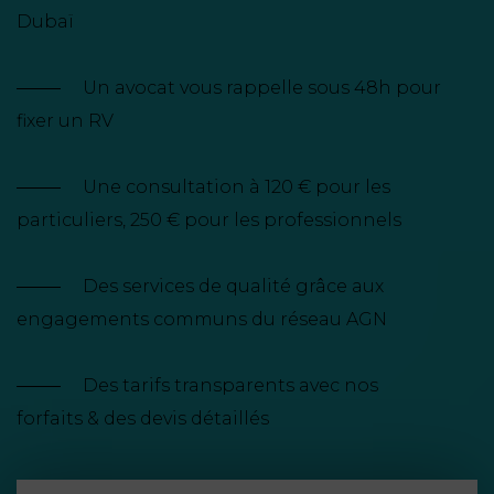
NOUS
DU
Dubaï
CONSOMMATION
CONNAÎTRE
TRAVAIL
AGN
AVOCATS
EQUIPE
Nos
DROIT
Un avocat vous rappelle sous 48h pour
agences
RESPONSABILITÉ
SERVICE
DIRIGEANTE
DES
fixer un RV
& ASSURANCE
FRANCO-
AFFAIRES
REJOIGNEZ-
TURC
Prendre
NOUS
IMMOBILIER
Une consultation à 120 € pour les
RESPONSABILITÉ
RDV
START-
particuliers, 250 € pour les professionnels
& ASSURANCE
UPS
CONTRATS &
CONSOMMATION
RGPD
FISCALITÉ
Des services de qualité grâce aux
09
72
/
engagements communs du réseau AGN
34
DROIT
DONNÉES
24
IMMOBILIER
ADMINISTRATIF
72
PERSONNELLES
Des tarifs transparents avec nos
DROIT
SUCCESSION
forfaits & des devis détaillés
DROIT
DU
ER EN LIGNE
DU
TRAVAIL
CALCULER
NUMÉRIQUE
VOS