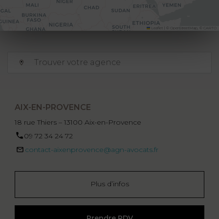
Leaflet
|
©
OpenStreetMap
, ©
CARTO
AIX-EN-PROVENCE
18 rue Thiers – 13100 Aix-en-Provence
09 72 34 24 72
contact-aixenprovence@agn-avocats.fr
Plus d’infos
Prendre RDV