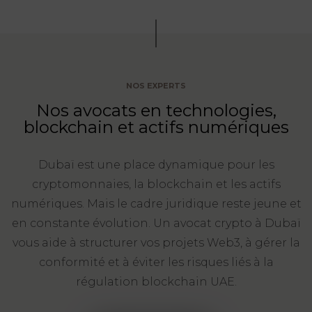
FONCTION
PUBLIQUE
PRÉJUDICE
NOS EXPERTS
CORPOREL
Nos avocats en technologies,
DROIT
blockchain et actifs numériques
DES
ÉTRANGERS
Dubaï est une place dynamique pour les
ET
cryptomonnaies, la blockchain et les actifs
DE
numériques. Mais le cadre juridique reste jeune et
L’IMMIGRATION
en constante évolution. Un avocat crypto à Dubaï
DROIT
vous aide à structurer vos projets Web3, à gérer la
DE
conformité et à éviter les risques liés à la
L’URBANISME
régulation blockchain UAE.