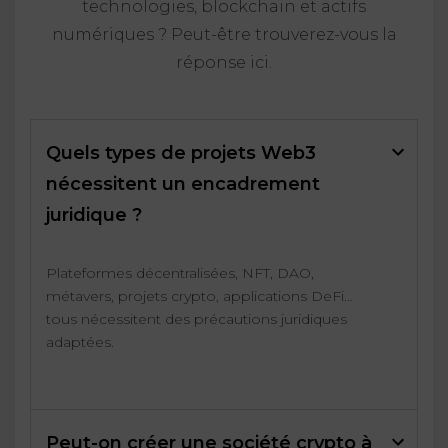
technologies, blockchain et actifs
numériques ? Peut-être trouverez-vous la
réponse ici.
Quels types de projets Web3
nécessitent un encadrement
juridique ?
Plateformes décentralisées, NFT, DAO,
métavers, projets crypto, applications DeFi…
tous nécessitent des précautions juridiques
adaptées.
Peut-on créer une société crypto à