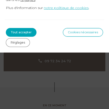
contrats
Plus d'information sur
notre politique de cookies
.
L’anticipation des
règles en vigueur
aux Émirats et à l’international
Tout accepter
Cookies nécessaires
Prendre RDV
Réglages
09 72 34 24 72
EN CE MOMENT