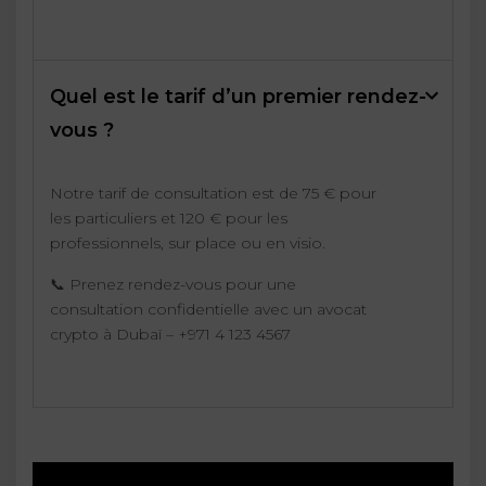
Quel est le tarif d’un premier rendez-
vous ?
Notre tarif de consultation est de 75 € pour
les particuliers et 120 € pour les
professionnels, sur place ou en visio.
📞 Prenez rendez-vous pour une
consultation confidentielle avec un avocat
crypto à Dubaï – +971 4 123 4567