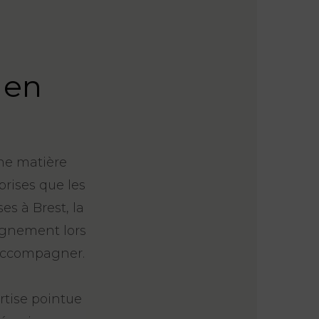
 en
une matière
prises que les
es à Brest, la
pagnement lors
 accompagner.
rtise pointue