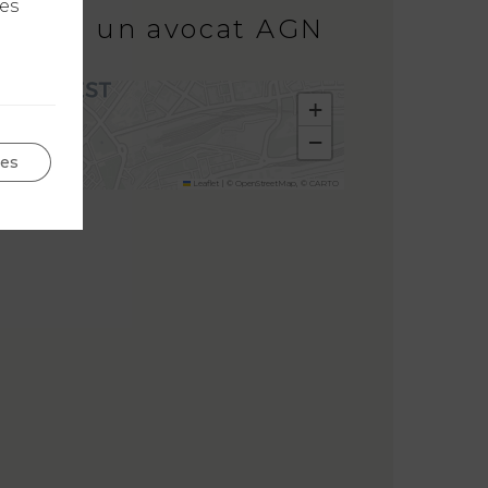
les
lement un avocat AGN
+
−
ges
Leaflet
|
©
OpenStreetMap
, ©
CARTO