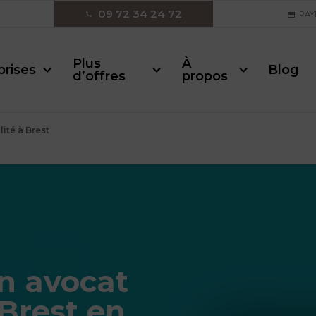
09 72 34 24 72
PAY
Plus
À
prises
Blog
d’offres
propos
ité à Brest
n avocat
 Brest en