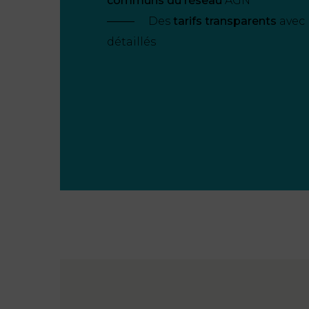
communs du réseau
AGN
Des
tarifs transparents
avec 
détaillés