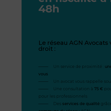
48h
Le réseau AGN Avocats v
droit :
Un service de proximité :
un
vous
Un avocat vous rappelle so
Une consultation à
75 €
pour
pour les professionnels
Des
services de qualité
grâc