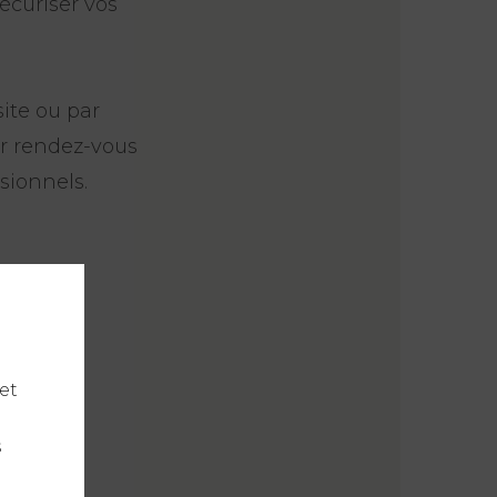
écuriser vos
ite ou par
r rendez-vous
ssionnels.
et
s