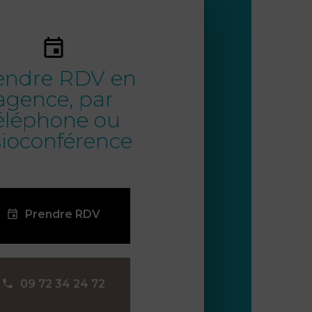
endre RDV en
agence, par
éléphone ou
sioconférence
Prendre RDV
09 72 34 24 72