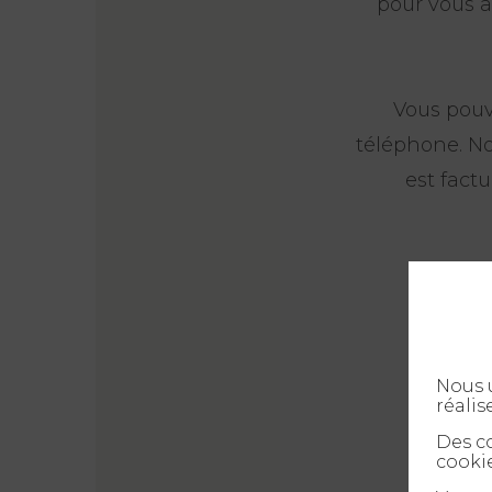
pour vous a
Vous pouv
téléphone. N
est factu
Nous u
réalis
Des co
cookie