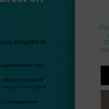
Pr
t
ous simplifie le
vi
e agence près de chez
us
48h pour fixer un RV
 les particuliers,
120 €
e aux
engagements