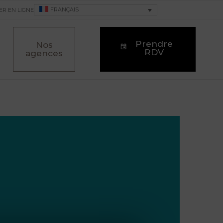
FRANÇAIS
ER EN LIGNE
Prendre
Nos
RDV
agences