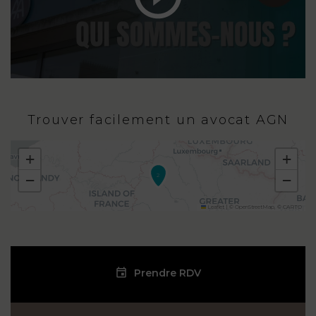
Trouver facilement un avocat AGN
+
+
−
−
2
Leaflet
|
©
OpenStreetMap
, ©
CARTO
Prendre RDV