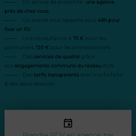
NOUS
Un service de proximité :
une agence
DU
CONSOMMATION
CONNAÎTRE
près de chez vous
TRAVAIL
AGN
AVOCATS
Un avocat vous rappelle sous
48h pour
EQUIPE
Nos
DROIT
agences
RESPONSABILITÉ
SERVICE
fixer un RV
DIRIGEANTE
DES
& ASSURANCE
FRANCO-
AFFAIRES
Une consultation à
75 €
pour les
REJOIGNEZ-
TURC
particuliers,
120 €
pour les professionnels
Prendre
NOUS
IMMOBILIER
RESPONSABILITÉ
RDV
Des
services de qualité
grâce
START-
& ASSURANCE
UPS
aux
engagements communs du réseau
AGN
CONTRATS &
CONSOMMATION
Des
tarifs transparents
avec nos forfaits
RGPD
FISCALITÉ
09
& des devis détaillés
72
/
34
DROIT
DONNÉES
24
IMMOBILIER
ADMINISTRATIF
72
PERSONNELLES
DROIT
SUCCESSION
DROIT
DU
ER EN LIGNE
DU
TRAVAIL
CALCULER
NUMÉRIQUE
Prendre RDV en agence, par
VOS