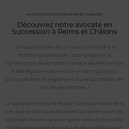
FONCTION
AVOCATE SUCCESSION REIMS ET CHÂLONS
PUBLIQUE
Découvrez notre avocate en
PRÉJUDICE
Succession à Reims et Châlons
CORPOREL
« Chaque citoyen est un jour confronté à la
DROIT
matière successorale : pour préparer la
DES
transmission de son patrimoine à ses héritiers ou
ÉTRANGERS
à des légataires ou encore en tant qu’acteur
ET
principal dans le règlement d’une succession de
DE
l’un de ses proches. »
L’IMMIGRATION
DROIT
La succession est une étape incontournable de la
DE
vie, que ce soit pour anticiper la transmission de
L’URBANISME
votre patrimoine ou pour gérer celle d’un proche.
Entre enjeux patrimoniaux, questions fiscales et