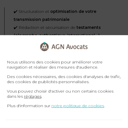
✔️ Structuration et
optimisation de votre
transmission patrimoniale
✔️ Rédaction et sécurisation de
testaments
(olographe, authentique, international…)
✔️ Protection du conjoint survivant et des héritiers
✔️ Gestion des successions avec des biens à
l’étranger
Nous utilisons des cookies pour améliorer votre
navigation et réaliser des mesures d'audience.
Des cookies nécessaires, des cookies d'analyses de trafic,
Pendant la succession : assurez un règlement fluide
des cookies de publicités personnalisées.
et équitable
Vous pouvez choisir d'activer ou non certains cookies
dans les
réglages
.
Plus d'information sur
notre politique de cookies
.
✔️ Assistance dans les démarches juridiques et
administratives
✔️ Conseil sur les
droits et obligations des