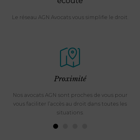
écoute
Le réseau AGN Avocats vous simplifie le droit.
Proximité
Nos avocats AGN sont proches de vous pour
vous faciliter l’accès au droit dans toutes les
situations.
1
2
3
4