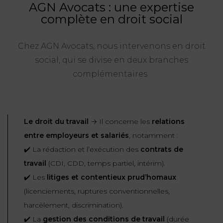
AGN Avocats : une expertise
FONCTION
complète en droit social
PUBLIQUE
Chez AGN Avocats, nous intervenons en droit
PRÉJUDICE
social, qui se divise en deux branches
CORPOREL
complémentaires :
DROIT
DES
ÉTRANGERS
Le droit du travail
→ Il concerne les
relations
ET
entre employeurs et salariés
, notamment :
DE
✔️ La rédaction et l’exécution des
contrats de
L’IMMIGRATION
travail
(CDI, CDD, temps partiel, intérim).
DROIT
✔️ Les
litiges et contentieux prud’homaux
DE
(licenciements, ruptures conventionnelles,
L’URBANISME
harcèlement, discrimination).
✔️ La
gestion des conditions de travail
(durée