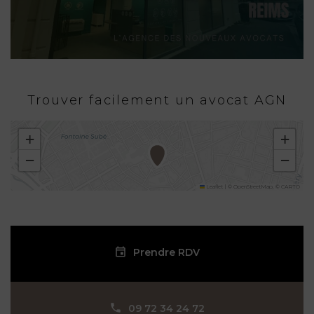
Trouver facilement un avocat AGN
+
+
−
−
Leaflet
|
©
OpenStreetMap
, ©
CARTO
Prendre RDV
09 72 34 24 72