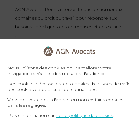
AGN Avocats Reims intervient dans de nombreux
domaines du droit du travail pour répondre aux
besoins spécifiques des entreprises et des salariés
:
Contrats de travail :
nous vous
assistons dans la rédaction, la
modification, la
rupture
Nous utilisons des cookies pour améliorer votre
navigation et réaliser des mesures d'audience.
conventionnelle
et la rupture de
Des cookies nécessaires, des cookies d'analyses de trafic,
contrats de travail, en veillant au
des cookies de publicités personnalisées.
respect des obligations légales et à la
Vous pouvez choisir d'activer ou non certains cookies
protection de vos intérêts.
dans les
réglages
.
Licenciements :
qu’il s’agisse d’un
Plus d'information sur
notre politique de cookies
.
licenciement pour motif personnel,
économique, disciplinaire ou d’une