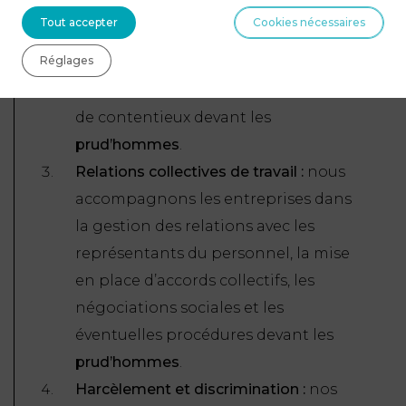
rupture conventionnelle
, nos avocats
Tout accepter
Cookies nécessaires
vous conseillent et vous assistent
Réglages
pour assurer le bon déroulement de
la procédure et minimiser les risques
de contentieux devant les
prud’hommes
.
Relations collectives de travail :
nous
accompagnons les entreprises dans
la gestion des relations avec les
représentants du personnel, la mise
en place d’accords collectifs, les
négociations sociales et les
éventuelles procédures devant les
prud’hommes
.
Harcèlement et discrimination :
nos