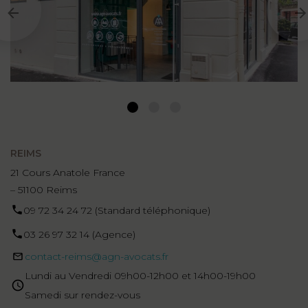
1
2
3
REIMS
21 Cours Anatole France
– 51100 Reims
09 72 34 24 72 (Standard téléphonique)
03 26 97 32 14 (Agence)
contact-reims@agn-avocats.fr
Lundi au Vendredi 09h00-12h00 et 14h00-19h00
Samedi sur rendez-vous