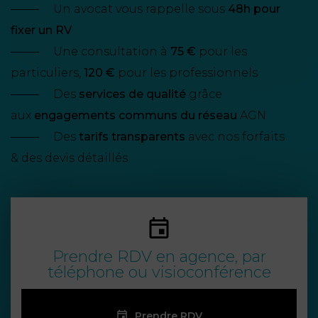
NOUS
DU
Un avocat vous rappelle sous
48h pour
CONSOMMATION
CONNAÎTRE
TRAVAIL
AGN
fixer un RV
AVOCATS
EQUIPE
Nos
Une consultation à
75 €
pour les
DROIT
agences
RESPONSABILITÉ
SERVICE
DIRIGEANTE
DES
particuliers,
120 €
pour les professionnels
& ASSURANCE
FRANCO-
AFFAIRES
Des
services de qualité
grâce
REJOIGNEZ-
TURC
aux
engagements communs du réseau
AGN
Prendre
NOUS
IMMOBILIER
RESPONSABILITÉ
RDV
START-
Des
tarifs transparents
avec nos forfaits
& ASSURANCE
UPS
& des devis détaillés
CONTRATS &
CONSOMMATION
RGPD
FISCALITÉ
09
72
/
34
DROIT
DONNÉES
24
IMMOBILIER
ADMINISTRATIF
72
PERSONNELLES
Prendre RDV en agence, par
DROIT
SUCCESSION
DROIT
téléphone ou visioconférence
DU
ER EN LIGNE
DU
TRAVAIL
CALCULER
NUMÉRIQUE
Prendre RDV
VOS