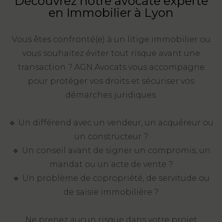
Découvrez notre avocate experte
en Immobilier à Lyon
FONCTION
PUBLIQUE
Vous êtes confronté(e) à un litige immobilier ou
PRÉJUDICE
vous souhaitez éviter tout risque avant une
CORPOREL
transaction ? AGN Avocats vous accompagne
pour protéger vos droits et sécuriser vos
DROIT
démarches juridiques.
DES
ÉTRANGERS
🔹 Un différend avec un vendeur, un acquéreur ou
ET
un constructeur ?
DE
🔹 Un conseil avant de signer un compromis, un
L’IMMIGRATION
mandat ou un acte de vente ?
DROIT
🔹 Un problème de copropriété, de servitude ou
DE
de saisie immobilière ?
L’URBANISME
Ne prenez aucun risque dans votre projet