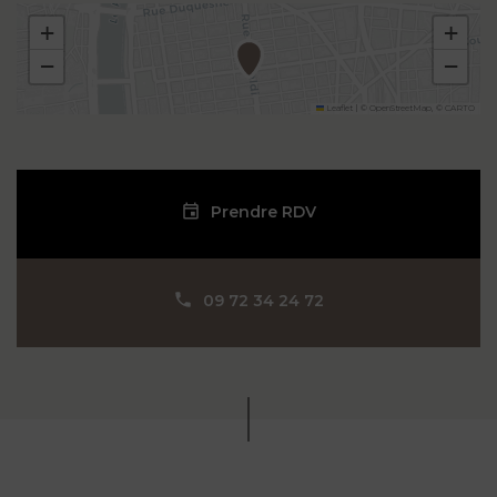
+
+
−
−
Leaflet
|
©
OpenStreetMap
, ©
CARTO
Prendre RDV
09 72 34 24 72