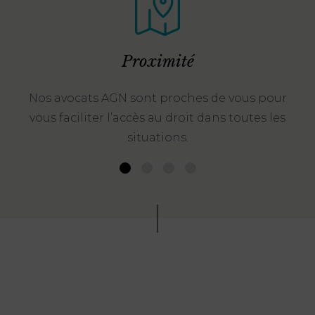
Proximité
Nos avocats AGN sont proches de vous pour
vous faciliter l’accès au droit dans toutes les
situations.
1
2
3
4